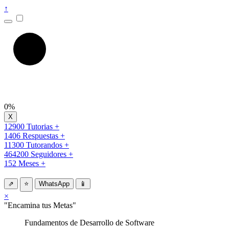
↑
0%
12900 Tutorias +
1406 Respuestas +
11300 Tutorandos +
464200 Seguidores +
152 Meses +
⇗
⭐
WhatsApp
📱
×
"Encamina tus Metas"
Fundamentos de Desarrollo de Software