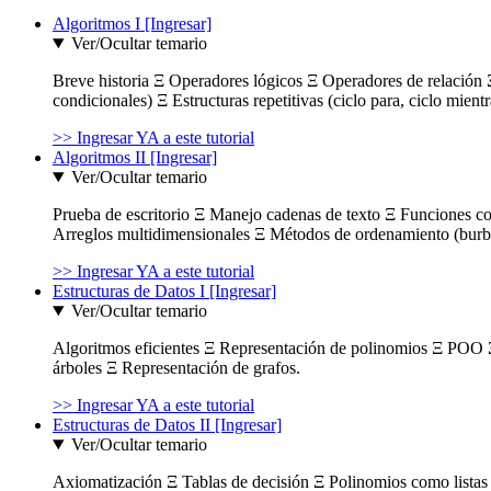
Algoritmos I [Ingresar]
Ver/Ocultar temario
Breve historia Ξ Operadores lógicos Ξ Operadores de relación Ξ
condicionales) Ξ Estructuras repetitivas (ciclo para, ciclo mient
>> Ingresar YA a este tutorial
Algoritmos II [Ingresar]
Ver/Ocultar temario
Prueba de escritorio Ξ Manejo cadenas de texto Ξ Funciones c
Arreglos multidimensionales Ξ Métodos de ordenamiento (burbuja
>> Ingresar YA a este tutorial
Estructuras de Datos I [Ingresar]
Ver/Ocultar temario
Algoritmos eficientes Ξ Representación de polinomios Ξ POO 
árboles Ξ Representación de grafos.
>> Ingresar YA a este tutorial
Estructuras de Datos II [Ingresar]
Ver/Ocultar temario
Axiomatización Ξ Tablas de decisión Ξ Polinomios como listas l