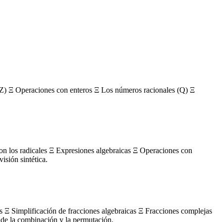
Z) Ξ Operaciones con enteros Ξ Los números racionales (Q) Ξ
con los radicales Ξ Expresiones algebraicas Ξ Operaciones con
sión sintética.
s Ξ Simplificación de fracciones algebraicas Ξ Fracciones complejas
de la combinación y la permutación.