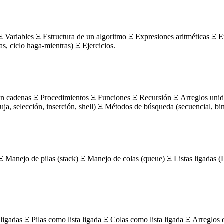
 Variables Ξ Estructura de un algoritmo Ξ Expresiones aritméticas Ξ E
ras, ciclo haga-mientras) Ξ Ejercicios.
on cadenas Ξ Procedimientos Ξ Funciones Ξ Recursión Ξ Arreglos unidi
, selección, inserción, shell) Ξ Métodos de búsqueda (secuencial, bin
Ξ Manejo de pilas (stack) Ξ Manejo de colas (queue) Ξ Listas ligada
igadas Ξ Pilas como lista ligada Ξ Colas como lista ligada Ξ Arreglos 