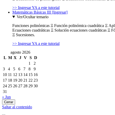
>> Ingresar YA a este tutorial
Matemáticas Básicas III [Ingresar]
Ver/Ocultar temario
Funciones polinómicas Ξ Función polinómica cuadrática Ξ Ap
Ecuaciones cuadráticas Ξ Solución ecuaciones cuadráticas Ξ F
Ξ Sucesiones.
>> Ingresar YA a este tutorial
agosto 2026
L
M
X
J
V
S
D
1
2
3
4
5
6
7
8
9
10
11
12
13
14
15
16
17
18
19
20
21
22
23
24
25
26
27
28
29
30
31
« Jun
Cerrar
Saltar al contenido