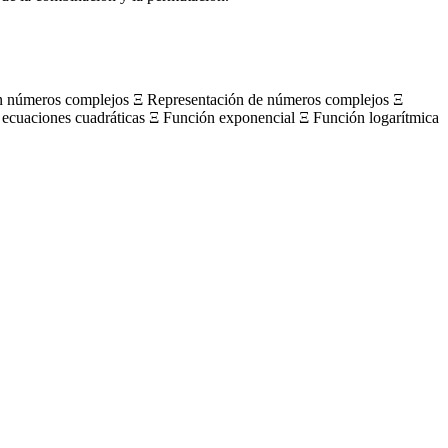
on números complejos Ξ Representación de números complejos Ξ
 ecuaciones cuadráticas Ξ Función exponencial Ξ Función logarítmica