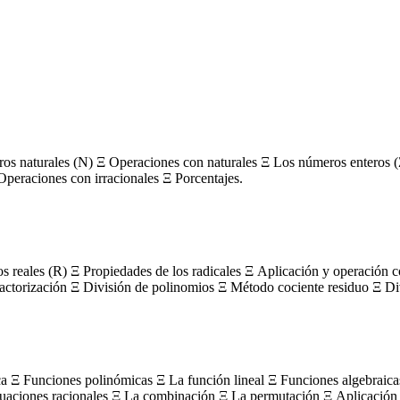
s naturales (N) Ξ Operaciones con naturales Ξ Los números enteros (
Operaciones con irracionales Ξ Porcentajes.
os reales (R) Ξ Propiedades de los radicales Ξ Aplicación y operación 
actorización Ξ División de polinomios Ξ Método cociente residuo Ξ Divi
ca Ξ Funciones polinómicas Ξ La función lineal Ξ Funciones algebraica
uaciones racionales Ξ La combinación Ξ La permutación Ξ Aplicación 