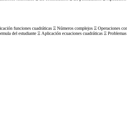
licación funciones cuadráticas Ξ Números complejos Ξ Operaciones c
órmula del estudiante Ξ Aplicación ecuaciones cuadráticas Ξ Problemas