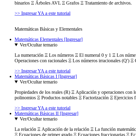
binarios Ξ Árboles AVL Ξ Grafos Ξ Tratamiento de archivos.
>> Ingresar YA a este tutorial
Matemáticas Básicas y Elementales
Matemáticas Elementales [Ingresar]
Ver/Ocultar temario
La numeración Ξ Los números Ξ El numeral 0 y 1 Ξ Los número
Operaciones con racionales Ξ Los números irracionales (Q') Ξ 
>> Ingresar YA a este tutorial
Matemáticas Básicas I [Ingresar]
Ver/Ocultar temario
Propiedades de los reales (R) Ξ Aplicación y operaciones con l
polinomios Ξ Productos notables Ξ Factorización Ξ Ejercicios f
>> Ingresar YA a este tutorial
Matemáticas Básicas II [Ingresar]
Ver/Ocultar temario
La relación Ξ Aplicación de la relación Ξ La función matemáti
Ξ Ecuaciones de primer grado Ξ Ecuaciones fraccionarias Ξ Ec