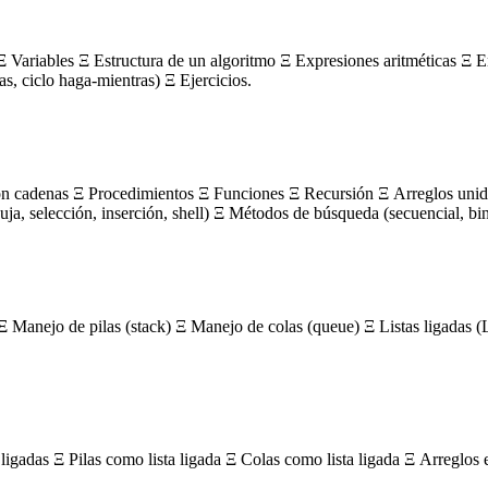
 Variables Ξ Estructura de un algoritmo Ξ Expresiones aritméticas Ξ E
ras, ciclo haga-mientras) Ξ Ejercicios.
on cadenas Ξ Procedimientos Ξ Funciones Ξ Recursión Ξ Arreglos unidi
, selección, inserción, shell) Ξ Métodos de búsqueda (secuencial, bin
Ξ Manejo de pilas (stack) Ξ Manejo de colas (queue) Ξ Listas ligada
igadas Ξ Pilas como lista ligada Ξ Colas como lista ligada Ξ Arreglos 