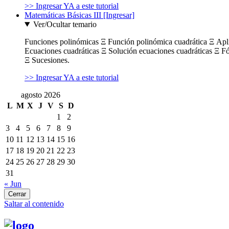
>> Ingresar YA a este tutorial
Matemáticas Básicas III [Ingresar]
Ver/Ocultar temario
Funciones polinómicas Ξ Función polinómica cuadrática Ξ Ap
Ecuaciones cuadráticas Ξ Solución ecuaciones cuadráticas Ξ F
Ξ Sucesiones.
>> Ingresar YA a este tutorial
agosto 2026
L
M
X
J
V
S
D
1
2
3
4
5
6
7
8
9
10
11
12
13
14
15
16
17
18
19
20
21
22
23
24
25
26
27
28
29
30
31
« Jun
Cerrar
Saltar al contenido