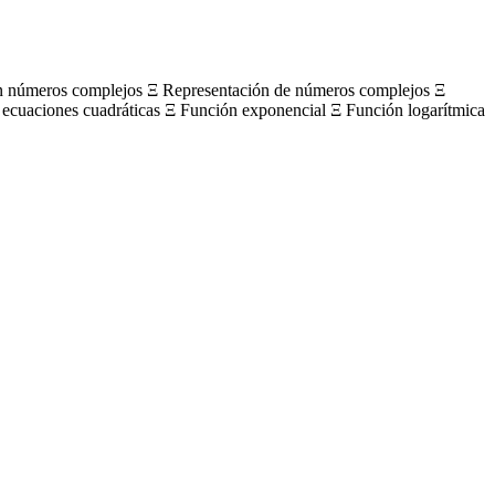
on números complejos Ξ Representación de números complejos Ξ
 ecuaciones cuadráticas Ξ Función exponencial Ξ Función logarítmica