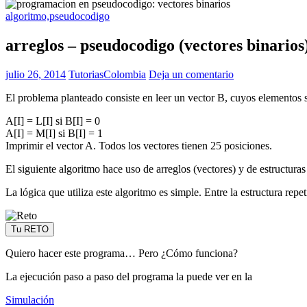
algoritmo,pseudocodigo
arreglos – pseudocodigo (vectores binarios
julio 26, 2014
TutoriasColombia
Deja un comentario
El problema planteado consiste en leer un vector B, cuyos elementos s
A[I] = L[I] si B[I] = 0
A[I] = M[I] si B[I] = 1
Imprimir el vector A. Todos los vectores tienen 25 posiciones.
El siguiente algoritmo hace uso de arreglos (vectores) y de estructuras
La lógica que utiliza este algoritmo es simple. Entre la estructura rep
Tu RETO
Quiero hacer este programa… Pero ¿Cómo funciona?
La ejecución paso a paso del programa la puede ver en la
Simulación