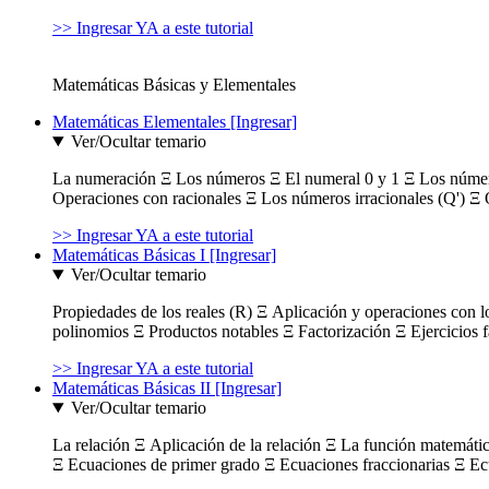
>> Ingresar YA a este tutorial
Matemáticas Básicas y Elementales
Matemáticas Elementales [Ingresar]
Ver/Ocultar temario
La numeración Ξ Los números Ξ El numeral 0 y 1 Ξ Los número
Operaciones con racionales Ξ Los números irracionales (Q') Ξ 
>> Ingresar YA a este tutorial
Matemáticas Básicas I [Ingresar]
Ver/Ocultar temario
Propiedades de los reales (R) Ξ Aplicación y operaciones con l
polinomios Ξ Productos notables Ξ Factorización Ξ Ejercicios f
>> Ingresar YA a este tutorial
Matemáticas Básicas II [Ingresar]
Ver/Ocultar temario
La relación Ξ Aplicación de la relación Ξ La función matemáti
Ξ Ecuaciones de primer grado Ξ Ecuaciones fraccionarias Ξ Ec