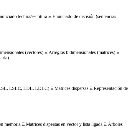
nunciado lectura/escritura Ξ Enunciado de decisión (sentencias
mensionales (vectores) Ξ Arreglos bidimensionales (matrices) Ξ
aria).
s (LSL, LSLC, LDL, LDLC) Ξ Matrices dispersas Ξ Representación de
en memoria Ξ Matrices dispersas en vector y lista ligada Ξ Árboles