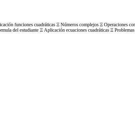
licación funciones cuadráticas Ξ Números complejos Ξ Operaciones c
órmula del estudiante Ξ Aplicación ecuaciones cuadráticas Ξ Problemas