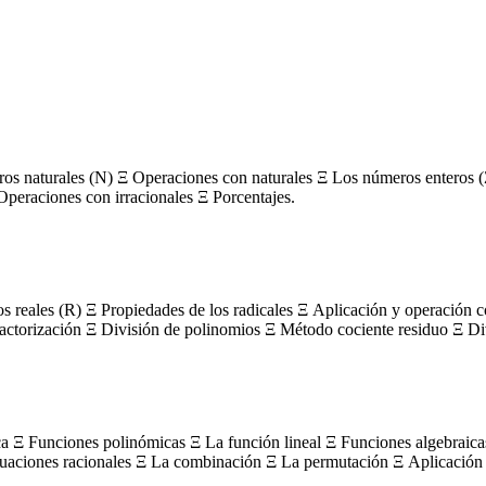
s naturales (N) Ξ Operaciones con naturales Ξ Los números enteros (
Operaciones con irracionales Ξ Porcentajes.
os reales (R) Ξ Propiedades de los radicales Ξ Aplicación y operación 
actorización Ξ División de polinomios Ξ Método cociente residuo Ξ Divi
ca Ξ Funciones polinómicas Ξ La función lineal Ξ Funciones algebraica
uaciones racionales Ξ La combinación Ξ La permutación Ξ Aplicación 