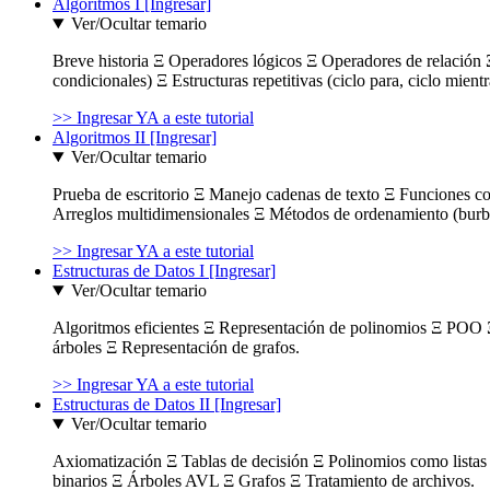
Algoritmos I [Ingresar]
Ver/Ocultar temario
Breve historia Ξ Operadores lógicos Ξ Operadores de relación Ξ
condicionales) Ξ Estructuras repetitivas (ciclo para, ciclo mient
>> Ingresar YA a este tutorial
Algoritmos II [Ingresar]
Ver/Ocultar temario
Prueba de escritorio Ξ Manejo cadenas de texto Ξ Funciones c
Arreglos multidimensionales Ξ Métodos de ordenamiento (burbuja
>> Ingresar YA a este tutorial
Estructuras de Datos I [Ingresar]
Ver/Ocultar temario
Algoritmos eficientes Ξ Representación de polinomios Ξ POO 
árboles Ξ Representación de grafos.
>> Ingresar YA a este tutorial
Estructuras de Datos II [Ingresar]
Ver/Ocultar temario
Axiomatización Ξ Tablas de decisión Ξ Polinomios como listas l
binarios Ξ Árboles AVL Ξ Grafos Ξ Tratamiento de archivos.