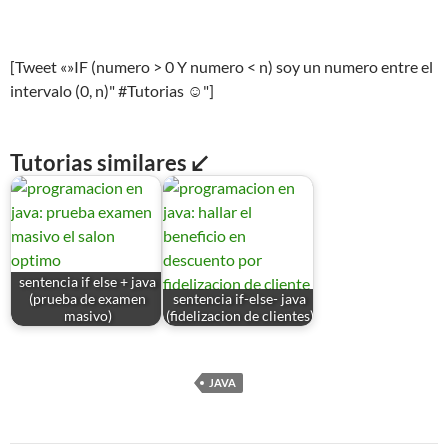
[Tweet «»IF (numero > 0 Y numero < n) soy un numero entre el
intervalo (0, n)" #Tutorias ☺"]
Tutorias similares ↙
sentencia if else + java
(prueba de examen
sentencia if-else- java
masivo)
(fidelizacion de clientes)
JAVA