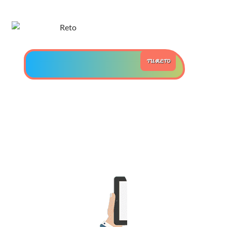
>> Ingresar YA a este tutorial
Estructuras de Datos II
TU RETO
[Ingresar]
Ver/Ocultar temario
Axiomatización Ξ Tablas de decisión
Ξ Polinomios como listas ligadas Ξ
Pilas como lista ligada Ξ Colas
como lista ligada Ξ Arreglos en
memoria Ξ Matrices dispersas en
vector y lista ligada Ξ Árboles
binarios Ξ Árboles AVL Ξ Grafos Ξ
Tratamiento de archivos.