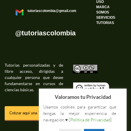
USO
MARCA
tutoriascolombia@gmail.com
SOMOS
SERVICIOS
TUTORIAS
@tutoriascolombia
Tutorias personalizadas y de
libre acceso, dirigidas a
©
cualquier persona que desee
fundamentarse en cursos de
ciencias básicas.
©
Valoramos tu Privacidad
Usamos cookies para garantizar que
SSL
tengas la mejor experiencia de
Cotizar aquí una Tutoria Web
navegación ♥ [
Política de Privacidad
]
Impressum Tutorias.co