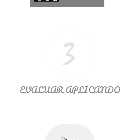
Ξ Solución ecuaciones cuadráticas
Ξ Fórmula del estudiante Ξ
Aplicación ecuaciones cuadráticas Ξ
Problemas ecuaciones cuadráticas
Ξ Función exponencial Ξ Función
logarítmica Ξ Sucesiones.
>> Ingresar YA a este tutorial
EVALUAR APLICANDO