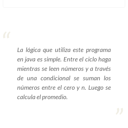
>> Ingresar YA a este tutorial
Estructuras de Datos I
[Ingresar]
La lógica que utiliza este programa
Ver/Ocultar temario
en java es simple. Entre el ciclo haga
Algoritmos eficientes Ξ
mientras se leen números y a través
Representación de polinomios Ξ
de una condicional se suman los
POO Ξ Manejo de pilas (stack) Ξ
números entre el cero y n. Luego se
Manejo de colas (queue) Ξ Listas
calcula el promedio.
ligadas (LSL, LSLC, LDL, LDLC) Ξ
Matrices dispersas Ξ
Representación de árboles Ξ
Representación de grafos.