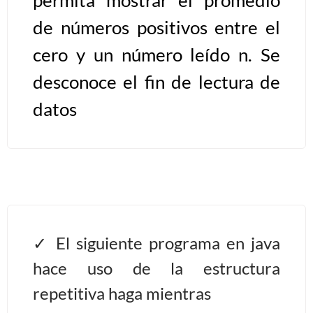
de números positivos entre el
Algoritmos II [Ingresar]
cero y un número leído n. Se
Ver/Ocultar temario
desconoce el fin de lectura de
Prueba de escritorio Ξ Manejo
datos
cadenas de texto Ξ Funciones con
cadenas Ξ Procedimientos Ξ
Funciones Ξ Recursión Ξ Arreglos
unidimensionales (vectores) Ξ
Arreglos bidimensionales (matrices)
Ξ Arreglos multidimensionales Ξ
Métodos de ordenamiento (burbuja,
El siguiente programa en java
selección, inserción, shell) Ξ
hace uso de la estructura
Métodos de búsqueda (secuencial,
repetitiva haga mientras
binaria).