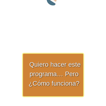
>> Ingresar YA a este tutorial
Matemáticas Básicas y
Elementales
Quiero hacer este
programa… Pero
Matemáticas
Elementales [Ingresar]
¿Cómo funciona?
Ver/Ocultar temario
La numeración Ξ Los números Ξ El