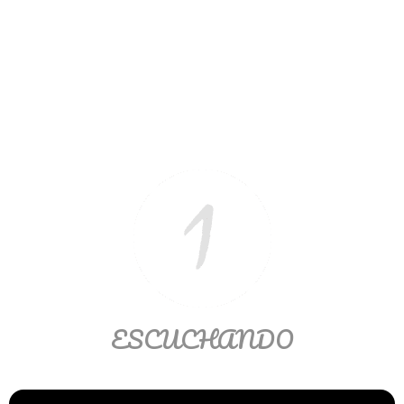
Ver/Ocultar temario
Propiedades de los reales (R) Ξ
Aplicación y operaciones con los
reales (R) Ξ Propiedades de los
radicales Ξ Aplicación y operación
con los radicales Ξ Expresiones
algebraicas Ξ Operaciones con
polinomios Ξ Productos notables Ξ
Factorización Ξ Ejercicios
factorización Ξ División de
polinomios Ξ Método cociente
residuo Ξ División sintética.
ESCUCHANDO
>> Ingresar YA a este tutorial