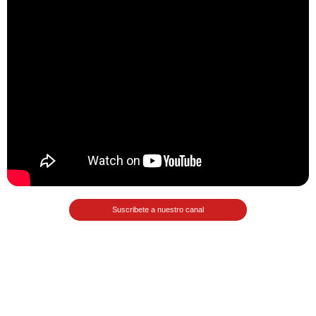
Matemáticas Básicas II
[Ingresar]
Ver/Ocultar temario
La relación Ξ Aplicación de la
relación Ξ La función matemática Ξ
Funciones polinómicas Ξ La función
lineal Ξ Funciones algebraicas Ξ
Simplificación de fracciones
algebraicas Ξ Fracciones complejas
Suscribete a nuestro canal
Ξ Ecuaciones de primer grado Ξ
Ecuaciones fraccionarias Ξ
Ecuaciones racionales Ξ La
combinación Ξ La permutación Ξ
Aplicación de la combinación y la
permutación.