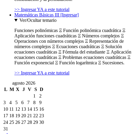
>> Ingresar YA a este tutorial
Matemáticas Básicas III [Ingresar]
Ver/Ocultar temario
Funciones polinómicas Ξ Función polinómica cuadrática Ξ
Aplicación funciones cuadráticas Ξ Números complejos Ξ
Operaciones con números complejos Ξ Representación de
números complejos Ξ Ecuaciones cuadráticas Ξ Solución
ecuaciones cuadráticas Ξ Fórmula del estudiante Ξ Aplicación
ecuaciones cuadráticas Ξ Problemas ecuaciones cuadráticas Ξ
Función exponencial Ξ Función logarítmica Ξ Sucesiones.
>> Ingresar YA a este tutorial
agosto 2026
L
M
X
J
V
S
D
1
2
3
4
5
6
7
8
9
10
11
12
13
14
15
16
17
18
19
20
21
22
23
24
25
26
27
28
29
30
31