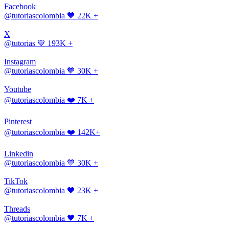
Facebook
@tutoriascolombia
💙 22K +
X
@tutorias
💙 193K +
Instagram
@tutoriascolombia
🧡 30K +
Youtube
@tutoriascolombia
❤️ 7K +
Pinterest
@tutoriascolombia
❤️ 142K+
Linkedin
@tutoriascolombia
💙 30K +
TikTok
@tutoriascolombia
🖤 23K +
Threads
@tutoriascolombia
🖤 7K +