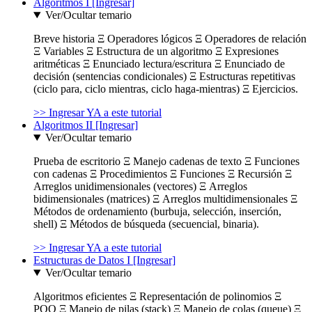
Algoritmos I [Ingresar]
Ver/Ocultar temario
Breve historia Ξ Operadores lógicos Ξ Operadores de relación
Ξ Variables Ξ Estructura de un algoritmo Ξ Expresiones
aritméticas Ξ Enunciado lectura/escritura Ξ Enunciado de
decisión (sentencias condicionales) Ξ Estructuras repetitivas
(ciclo para, ciclo mientras, ciclo haga-mientras) Ξ Ejercicios.
>> Ingresar YA a este tutorial
Algoritmos II [Ingresar]
Ver/Ocultar temario
Prueba de escritorio Ξ Manejo cadenas de texto Ξ Funciones
con cadenas Ξ Procedimientos Ξ Funciones Ξ Recursión Ξ
Arreglos unidimensionales (vectores) Ξ Arreglos
bidimensionales (matrices) Ξ Arreglos multidimensionales Ξ
Métodos de ordenamiento (burbuja, selección, inserción,
shell) Ξ Métodos de búsqueda (secuencial, binaria).
>> Ingresar YA a este tutorial
Estructuras de Datos I [Ingresar]
Ver/Ocultar temario
Algoritmos eficientes Ξ Representación de polinomios Ξ
POO Ξ Manejo de pilas (stack) Ξ Manejo de colas (queue) Ξ