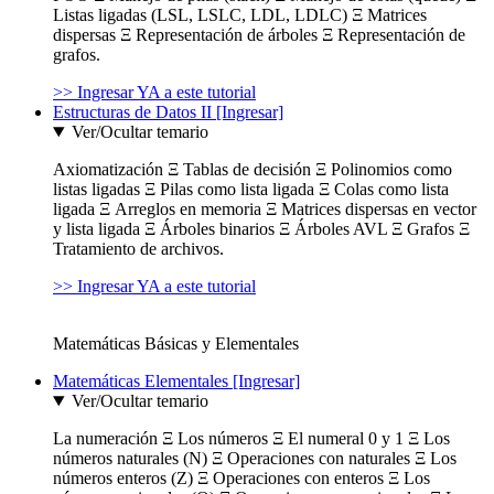
Listas ligadas (LSL, LSLC, LDL, LDLC) Ξ Matrices
dispersas Ξ Representación de árboles Ξ Representación de
grafos.
>> Ingresar YA a este tutorial
Estructuras de Datos II [Ingresar]
Ver/Ocultar temario
Axiomatización Ξ Tablas de decisión Ξ Polinomios como
listas ligadas Ξ Pilas como lista ligada Ξ Colas como lista
ligada Ξ Arreglos en memoria Ξ Matrices dispersas en vector
y lista ligada Ξ Árboles binarios Ξ Árboles AVL Ξ Grafos Ξ
Tratamiento de archivos.
>> Ingresar YA a este tutorial
Matemáticas Básicas y Elementales
Matemáticas Elementales [Ingresar]
Ver/Ocultar temario
La numeración Ξ Los números Ξ El numeral 0 y 1 Ξ Los
números naturales (N) Ξ Operaciones con naturales Ξ Los
números enteros (Z) Ξ Operaciones con enteros Ξ Los