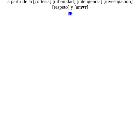
a partir de la [cortesía] [urbanidad] [inteligencia] [investigación]
[respeto] y [am♥r]
👁