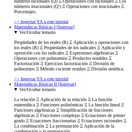
números racionales (Q) Ξ Operaciones con racionales Ξ Los
números irracionales (Q') Ξ Operaciones con irracionales Ξ
Porcentajes.
>> Ingresar YA a este tutorial
Matemáticas Básicas I [Ingresar]
Ver/Ocultar temario
Propiedades de los reales (R) Ξ Aplicación y operaciones con
los reales (R) Ξ Propiedades de los radicales Ξ Aplicación y
operación con los radicales Ξ Expresiones algebraicas Ξ
Operaciones con polinomios Ξ Productos notables Ξ
Factorización Ξ Ejercicios factorización Ξ División de
polinomios Ξ Método cociente residuo Ξ División sintética.
>> Ingresar YA a este tutorial
Matemáticas Básicas II [Ingresar]
Ver/Ocultar temario
La relación Ξ Aplicación de la relación Ξ La función
matemática Ξ Funciones polinómicas Ξ La función lineal Ξ
Funciones algebraicas Ξ Simplificación de fracciones
algebraicas Ξ Fracciones complejas Ξ Ecuaciones de primer
grado Ξ Ecuaciones fraccionarias Ξ Ecuaciones racionales Ξ
La combinación Ξ La permutación Ξ Aplicación de la
combinación y la permutación.