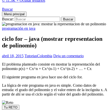
© 11.3K +
Ocultar temarios
Buscar
Menú principal
Buscar:
programación en java
ciclo for – java (mostrar representacion
de polinomio)
abril 18, 2015
TutoriasColombia
Deja un comentario
El problema planteado consiste en mostrar la representación del
polinomio p(x) = Cx^n + Cx^(n-1) + Cx^(n-2) + … + Cx
El siguiente programa en java hace uso del ciclo for.
La lógica de este programa en java es simple. Como datos de
entrada: el grado del polinomio y el valor entero de la incógnita x. A
partir de ahí se usa el ciclo según el valor del grado del polinomio.
Tu RETO