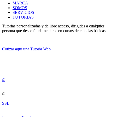
MARCA
SOMOS
SERVICIOS
TUTORIAS
Tutorias personalizadas y de libre acceso, dirigidas a cualquier
persona que desee fundamentarse en cursos de ciencias básicas.
Cotizar aquí una Tutoria Web
💚
© 2012 -
2
0
2
5
©
©
SSL