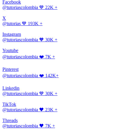
Facebook
@tutoriascolombia
💙 22K +
X
@tutorias
💙 193K +
Instagram
@tutoriascolombia
🧡 30K +
Youtube
@tutoriascolombia
❤️ 7K +
Pinterest
@tutoriascolombia
❤️ 142K+
Linkedin
@tutoriascolombia
💙 30K +
TikTok
@tutoriascolombia
🖤 23K +
Threads
@tutoriascolombia
🖤 7K +