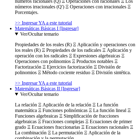
números racionales (Q) Ξ Operaciones con racionales Ξ Los
números irracionales (Q') Ξ Operaciones con irracionales Ξ
Porcentajes.
>> Ingresar YA a este tutorial
Matemáticas Básicas I [Ingresar]
Ver/Ocultar temario
Propiedades de los reales (R) Ξ Aplicación y operaciones con
los reales (R) Ξ Propiedades de los radicales Ξ Aplicación y
operación con los radicales Ξ Expresiones algebraicas Ξ
Operaciones con polinomios Ξ Productos notables Ξ
Factorización Ξ Ejercicios factorización Ξ División de
polinomios Ξ Método cociente residuo Ξ División sintética.
>> Ingresar YA a este tutorial
Matemáticas Básicas II [Ingresar]
Ver/Ocultar temario
La relación Ξ Aplicación de la relación Ξ La función
matemática Ξ Funciones polinómicas Ξ La función lineal Ξ
Funciones algebraicas Ξ Simplificación de fracciones
algebraicas Ξ Fracciones complejas Ξ Ecuaciones de primer
grado Ξ Ecuaciones fraccionarias Ξ Ecuaciones racionales Ξ
La combinación Ξ La permutación Ξ Aplicación de la
combinación y la permutación.