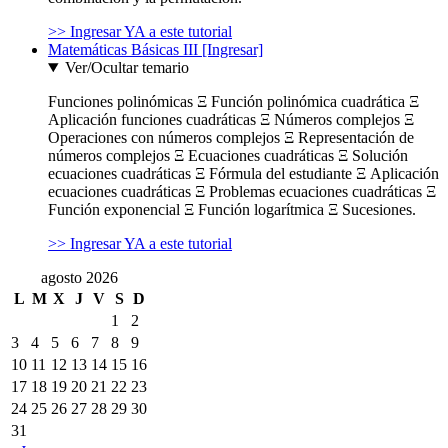
>> Ingresar YA a este tutorial
Matemáticas Básicas III [Ingresar]
Ver/Ocultar temario
Funciones polinómicas Ξ Función polinómica cuadrática Ξ
Aplicación funciones cuadráticas Ξ Números complejos Ξ
Operaciones con números complejos Ξ Representación de
números complejos Ξ Ecuaciones cuadráticas Ξ Solución
ecuaciones cuadráticas Ξ Fórmula del estudiante Ξ Aplicación
ecuaciones cuadráticas Ξ Problemas ecuaciones cuadráticas Ξ
Función exponencial Ξ Función logarítmica Ξ Sucesiones.
>> Ingresar YA a este tutorial
agosto 2026
L
M
X
J
V
S
D
1
2
3
4
5
6
7
8
9
10
11
12
13
14
15
16
17
18
19
20
21
22
23
24
25
26
27
28
29
30
31