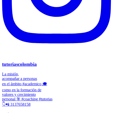
tutoriascolombia
La misión,
acompañar a personas
en el ámbito #academico 🎓
como en la formación de
valores y crecimiento
personal 🎯 #coaching #tutorias
👇📲 3137658158