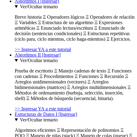
Algoritmos I [Ingresar]
Ver/Ocultar temario
Breve historia Ξ Operadores lógicos Ξ Operadores de relación
Ξ Variables Ξ Estructura de un algoritmo Ξ Expresiones
aritméticas Ξ Enunciado lectura/escritura Ξ Enunciado de
decisión (sentencias condicionales) Ξ Estructuras repetitivas
(ciclo para, ciclo mientras, ciclo haga-mientras) Ξ Ejercicios.
>> Ingresar YA a este tutorial
Algoritmos II [Ingresar]
Ver/Ocultar temario
Prueba de escritorio Ξ Manejo cadenas de texto Ξ Funciones
con cadenas Ξ Procedimientos Ξ Funciones Ξ Recursión Ξ
Arreglos unidimensionales (vectores) Ξ Arreglos
bidimensionales (matrices) Ξ Arreglos multidimensionales Ξ
Métodos de ordenamiento (burbuja, selección, inserción,
shell) Ξ Métodos de búsqueda (secuencial, binaria).
>> Ingresar YA a este tutorial
Estructuras de Datos I [Ingresar]
Ver/Ocultar temario
Algoritmos eficientes Ξ Representación de polinomios Ξ
POO Ξ Manejo de pilas (stack) Ξ Manejo de colas (queue) Ξ