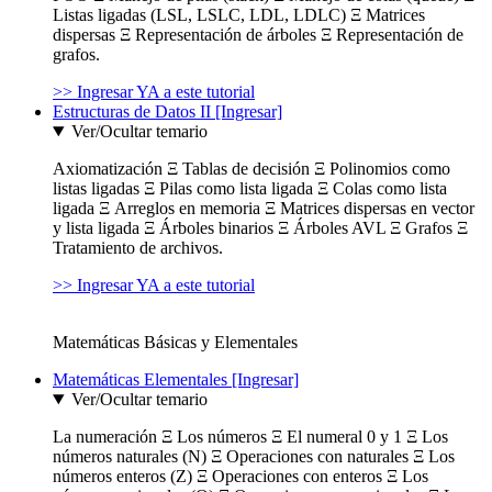
Listas ligadas (LSL, LSLC, LDL, LDLC) Ξ Matrices
dispersas Ξ Representación de árboles Ξ Representación de
grafos.
>> Ingresar YA a este tutorial
Estructuras de Datos II [Ingresar]
Ver/Ocultar temario
Axiomatización Ξ Tablas de decisión Ξ Polinomios como
listas ligadas Ξ Pilas como lista ligada Ξ Colas como lista
ligada Ξ Arreglos en memoria Ξ Matrices dispersas en vector
y lista ligada Ξ Árboles binarios Ξ Árboles AVL Ξ Grafos Ξ
Tratamiento de archivos.
>> Ingresar YA a este tutorial
Matemáticas Básicas y Elementales
Matemáticas Elementales [Ingresar]
Ver/Ocultar temario
La numeración Ξ Los números Ξ El numeral 0 y 1 Ξ Los
números naturales (N) Ξ Operaciones con naturales Ξ Los
números enteros (Z) Ξ Operaciones con enteros Ξ Los