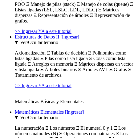
POO Ξ Manejo de pilas (stack) Ξ Manejo de colas (queue) Ξ
Listas ligadas (LSL, LSLC, LDL, LDLC) Ξ Matrices
dispersas Ξ Representación de árboles Ξ Representación de
grafos.
>> Ingresar YA a este tutorial
Estructuras de Datos II [Ingresar]
Ver/Ocultar temario
Axiomatización Ξ Tablas de decisión Ξ Polinomios como
listas ligadas Ξ Pilas como lista ligada Ξ Colas como lista
ligada Ξ Arreglos en memoria Ξ Matrices dispersas en vector
y lista ligada Ξ Árboles binarios Ξ Árboles AVL Ξ Grafos Ξ
Tratamiento de archivos.
>> Ingresar YA a este tutorial
Matemáticas Básicas y Elementales
Matemáticas Elementales [Ingresar]
Ver/Ocultar temario
La numeración Ξ Los números Ξ El numeral 0 y 1 Ξ Los
números naturales (N) Ξ Operaciones con naturales Ξ Los