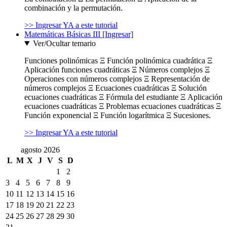
combinación y la permutación.
>> Ingresar YA a este tutorial
Matemáticas Básicas III [Ingresar]
Ver/Ocultar temario
Funciones polinómicas Ξ Función polinómica cuadrática Ξ
Aplicación funciones cuadráticas Ξ Números complejos Ξ
Operaciones con números complejos Ξ Representación de
números complejos Ξ Ecuaciones cuadráticas Ξ Solución
ecuaciones cuadráticas Ξ Fórmula del estudiante Ξ Aplicación
ecuaciones cuadráticas Ξ Problemas ecuaciones cuadráticas Ξ
Función exponencial Ξ Función logarítmica Ξ Sucesiones.
>> Ingresar YA a este tutorial
agosto 2026
L
M
X
J
V
S
D
1
2
3
4
5
6
7
8
9
10
11
12
13
14
15
16
17
18
19
20
21
22
23
24
25
26
27
28
29
30