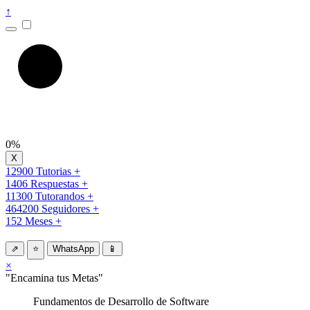
↑
0%
12900 Tutorias +
1406 Respuestas +
11300 Tutorandos +
464200 Seguidores +
152 Meses +
⇗
⭐
WhatsApp
📱
×
"Encamina tus Metas"
Fundamentos de Desarrollo de Software