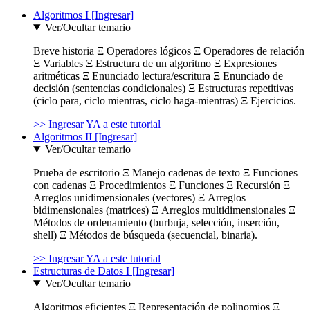
Algoritmos I [Ingresar]
Ver/Ocultar temario
Breve historia Ξ Operadores lógicos Ξ Operadores de relación
Ξ Variables Ξ Estructura de un algoritmo Ξ Expresiones
aritméticas Ξ Enunciado lectura/escritura Ξ Enunciado de
decisión (sentencias condicionales) Ξ Estructuras repetitivas
(ciclo para, ciclo mientras, ciclo haga-mientras) Ξ Ejercicios.
>> Ingresar YA a este tutorial
Algoritmos II [Ingresar]
Ver/Ocultar temario
Prueba de escritorio Ξ Manejo cadenas de texto Ξ Funciones
con cadenas Ξ Procedimientos Ξ Funciones Ξ Recursión Ξ
Arreglos unidimensionales (vectores) Ξ Arreglos
bidimensionales (matrices) Ξ Arreglos multidimensionales Ξ
Métodos de ordenamiento (burbuja, selección, inserción,
shell) Ξ Métodos de búsqueda (secuencial, binaria).
>> Ingresar YA a este tutorial
Estructuras de Datos I [Ingresar]
Ver/Ocultar temario
Algoritmos eficientes Ξ Representación de polinomios Ξ