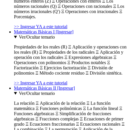
números enteros (Z) Ξ Operaciones con enteros Ξ Los
números racionales (Q) Ξ Operaciones con racionales Ξ Los
números irracionales (Q') Ξ Operaciones con irracionales Ξ
Porcentajes.
>> Ingresar YA a este tutorial
Matemáticas Básicas I [Ingresar]
Ver/Ocultar temario
Propiedades de los reales (R) Ξ Aplicación y operaciones con
los reales (R) Ξ Propiedades de los radicales Ξ Aplicación y
operación con los radicales Ξ Expresiones algebraicas Ξ
Operaciones con polinomios Ξ Productos notables Ξ
Factorización Ξ Ejercicios factorización Ξ División de
polinomios Ξ Método cociente residuo Ξ División sintética.
>> Ingresar YA a este tutorial
Matemáticas Básicas II [Ingresar]
Ver/Ocultar temario
La relación Ξ Aplicación de la relación Ξ La función
matemática Ξ Funciones polinómicas Ξ La función lineal Ξ
Funciones algebraicas Ξ Simplificación de fracciones
algebraicas Ξ Fracciones complejas Ξ Ecuaciones de primer
grado Ξ Ecuaciones fraccionarias Ξ Ecuaciones racionales Ξ
La combinación Ξ La permutación Ξ Aplicación de la