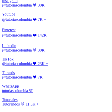
Instagram
@tutoriascolombia
🧡 30K +
Youtube
@tutoriascolombia
❤️ 7K +
Pinterest
@tutoriascolombia
❤️ 142K+
Linkedin
@tutoriascolombia
💙 30K +
TikTok
@tutoriascolombia
🖤 23K +
Threads
@tutoriascolombia
🖤 7K +
WhatsApp
tutoriascolombia
💚
Tutoriales
Tutorandos
💛 11.3K +