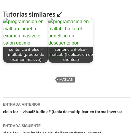
Tutorias similares ↙
sentencia if-else –
sentencia if-else–
matLab (prueba de
matLab (fidelizacion de
examen masivo)
clientes)
MATLAB
Navegación
ENTRADA ANTERIOR
de
ciclo for – visualStudio c# (tabla de multiplicar en forma inversa)
entradas
ENTRADA SIGUIENTE
ciclo for – java (tabla de multiplicar en forma inversa)