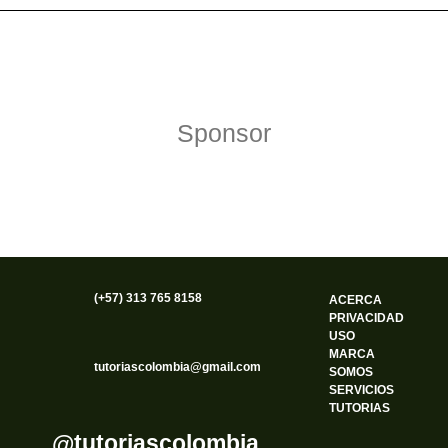
Política de Privacidad
Funciona gracias a WordPress
Sponsor
(+57) 313 765 8158
ACERCA
PRIVACIDAD
USO
MARCA
tutoriascolombia@gmail.com
SOMOS
SERVICIOS
TUTORIAS
@tutoriascolombia