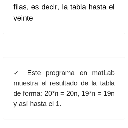
filas, es decir, la tabla hasta el
Algoritmos II [Ingresar]
veinte
Ver/Ocultar temario
Prueba de escritorio Ξ Manejo
cadenas de texto Ξ Funciones con
cadenas Ξ Procedimientos Ξ
Funciones Ξ Recursión Ξ Arreglos
unidimensionales (vectores) Ξ
Este programa en matLab
Arreglos bidimensionales (matrices)
muestra el resultado de la tabla
Ξ Arreglos multidimensionales Ξ
de forma: 20*n = 20n, 19*n = 19n
Métodos de ordenamiento (burbuja,
y así hasta el 1.
selección, inserción, shell) Ξ
Métodos de búsqueda (secuencial,
binaria).