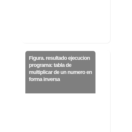
>> Ingresar YA a este tutorial
Matemáticas Básicas
III [Ingresar]
Figura. resultado ejecucion
Ver/Ocultar temario
programa: tabla de
multiplicar de un numero en
Funciones polinómicas Ξ Función
forma inversa
polinómica cuadrática Ξ Aplicación
funciones cuadráticas Ξ Números
complejos Ξ Operaciones con
números complejos Ξ
Representación de números
complejos Ξ Ecuaciones cuadráticas