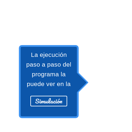
>> Ingresar YA a este tutorial
La ejecución
Matemáticas Básicas y
paso a paso del
Elementales
programa la
puede ver en la
Matemáticas
Simulación
Elementales [Ingresar]
Ver/Ocultar temario
La numeración Ξ Los números Ξ El