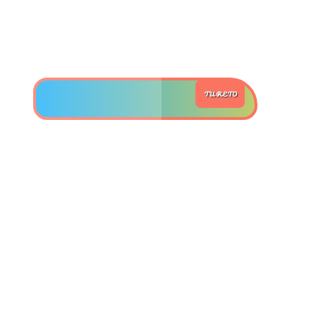
>> Ingresar YA a este tutorial
Estructuras de Datos I
TU RETO
[Ingresar]
Ver/Ocultar temario
Algoritmos eficientes Ξ
Representación de polinomios Ξ
POO Ξ Manejo de pilas (stack) Ξ
Manejo de colas (queue) Ξ Listas
ligadas (LSL, LSLC, LDL, LDLC) Ξ
Matrices dispersas Ξ
Representación de árboles Ξ
Representación de grafos.