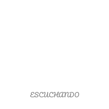
numeral 0 y 1 Ξ Los números
naturales (N) Ξ Operaciones con
naturales Ξ Los números enteros (Z)
Ξ Operaciones con enteros Ξ Los
números racionales (Q) Ξ
Operaciones con racionales Ξ Los
números irracionales (Q') Ξ
Operaciones con irracionales Ξ
Porcentajes.
>> Ingresar YA a este tutorial
ESCUCHANDO
Matemáticas Básicas I
[Ingresar]