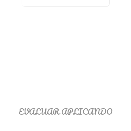
Ξ Solución ecuaciones cuadráticas
Ξ Fórmula del estudiante Ξ
Aplicación ecuaciones cuadráticas Ξ
Problemas ecuaciones cuadráticas
Ξ Función exponencial Ξ Función
logarítmica Ξ Sucesiones.
>> Ingresar YA a este tutorial
EVALUAR APLICANDO