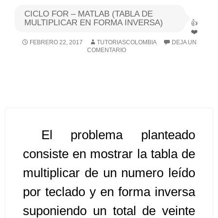
CICLO FOR – MATLAB (TABLA DE
Algoritmos I [Ingresar]
MULTIPLICAR EN FORMA INVERSA)
FEBRERO 22, 2017
TUTORIASCOLOMBIA
DEJA UN
Ver/Ocultar temario
COMENTARIO
Breve historia Ξ Operadores lógicos
Ξ Operadores de relación Ξ
Variables Ξ Estructura de un
algoritmo Ξ Expresiones aritméticas
Ξ Enunciado lectura/escritura Ξ
El problema planteado
Enunciado de decisión (sentencias
condicionales) Ξ Estructuras
consiste en mostrar la tabla de
repetitivas (ciclo para, ciclo mientras,
multiplicar de un numero leído
ciclo haga-mientras) Ξ Ejercicios.
por teclado y en forma inversa
suponiendo un total de veinte
>> Ingresar YA a este tutorial