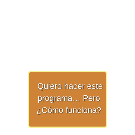
>> Ingresar YA a este tutorial
Estructuras de Datos II
[Ingresar]
Ver/Ocultar temario
Axiomatización Ξ Tablas de decisión
Ξ Polinomios como listas ligadas Ξ
Quiero hacer este
Pilas como lista ligada Ξ Colas
como lista ligada Ξ Arreglos en
programa… Pero
memoria Ξ Matrices dispersas en
¿Cómo funciona?
vector y lista ligada Ξ Árboles
binarios Ξ Árboles AVL Ξ Grafos Ξ
Tratamiento de archivos.