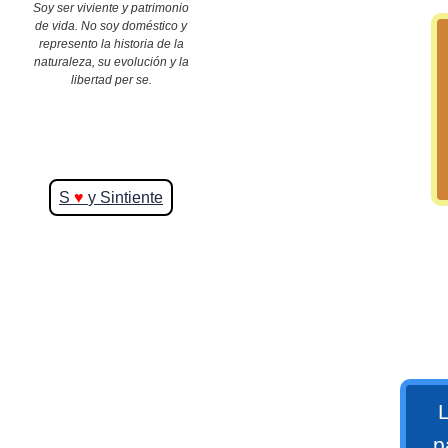
Soy ser viviente y patrimonio
de vida. No soy doméstico y
represento la historia de la
>> Ingresar YA a este tutorial
naturaleza, su evolución y la
libertad per se.
S
♥
y Sintiente
Matemáticas Básicas y
Elementales
Matemáticas
Elementales [Ingresar]
Ver/Ocultar temario
L
La numeración Ξ Los números Ξ El
p