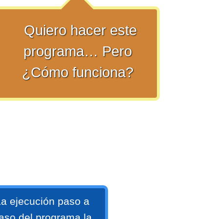
Quiero hacer este
programa… Pero
¿Cómo funciona?
a ejecución paso a
aso del programa la