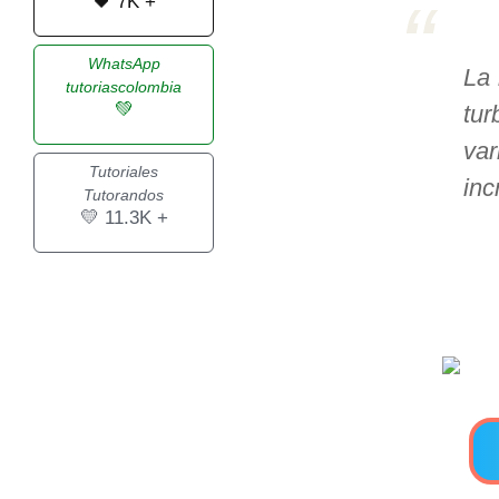
🖤 7K +
>> Ingresar YA a este tutorial
WhatsApp
La 
tutoriascolombia
💚
tu
Estructuras de Datos I
var
[Ingresar]
Tutoriales
inc
Tutorandos
Ver/Ocultar temario
💛 11.3K +
Algoritmos eficientes Ξ
Representación de polinomios Ξ
POO Ξ Manejo de pilas (stack) Ξ
Manejo de colas (queue) Ξ Listas
ligadas (LSL, LSLC, LDL, LDLC) Ξ
Matrices dispersas Ξ
Representación de árboles Ξ
Representación de grafos.