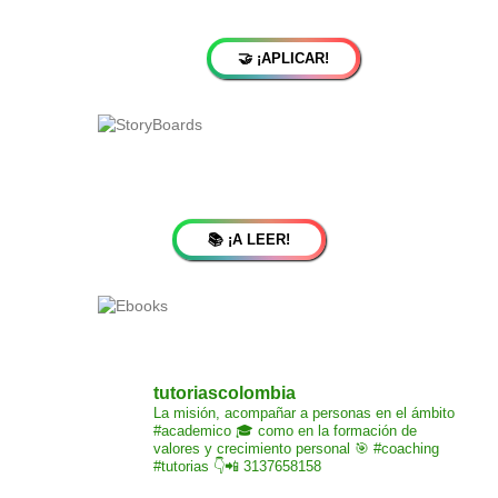
🤝 ¡APLICAR!
📚 ¡A LEER!
tutoriascolombia
La misión,
acompañar a personas
en el ámbito
#academico 🎓
como en la formación de
valores y crecimiento
personal 🎯 #coaching
#tutorias
👇📲 3137658158