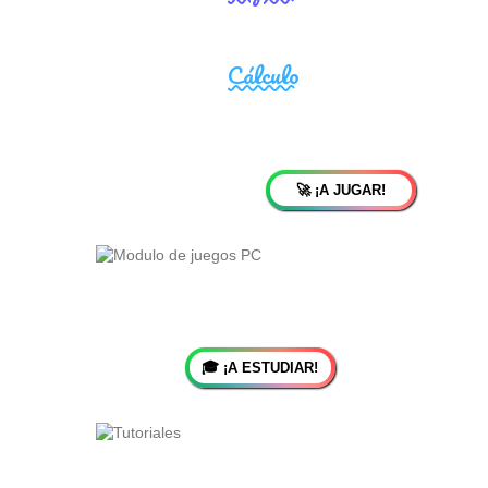
🚀 ¡A JUGAR!
🎓 ¡A ESTUDIAR!