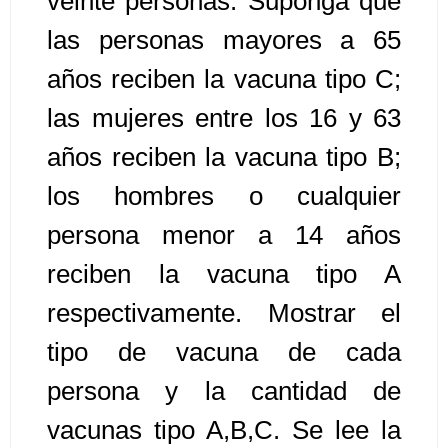
veinte personas. Suponga que
las personas mayores a 65
Algoritmos II [Ingresar]
años reciben la vacuna tipo C;
Ver/Ocultar temario
las mujeres entre los 16 y 63
Prueba de escritorio Ξ Manejo
años reciben la vacuna tipo B;
cadenas de texto Ξ Funciones con
los hombres o cualquier
cadenas Ξ Procedimientos Ξ
Funciones Ξ Recursión Ξ Arreglos
persona menor a 14 años
unidimensionales (vectores) Ξ
reciben la vacuna tipo A
Arreglos bidimensionales (matrices)
Ξ Arreglos multidimensionales Ξ
respectivamente. Mostrar el
Métodos de ordenamiento (burbuja,
tipo de vacuna de cada
selección, inserción, shell) Ξ
persona y la cantidad de
Métodos de búsqueda (secuencial,
binaria).
vacunas tipo A,B,C. Se lee la