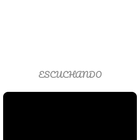
Matemáticas Básicas II
[Ingresar]
Ver/Ocultar temario
La relación Ξ Aplicación de la
relación Ξ La función matemática Ξ
Funciones polinómicas Ξ La función
lineal Ξ Funciones algebraicas Ξ
ESCUCHANDO
Simplificación de fracciones
algebraicas Ξ Fracciones complejas
Ξ Ecuaciones de primer grado Ξ
Ecuaciones fraccionarias Ξ
Ecuaciones racionales Ξ La
combinación Ξ La permutación Ξ
Aplicación de la combinación y la
permutación.