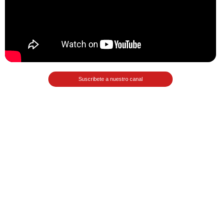
>> Ingresar YA a este tutorial
Matemáticas Básicas
Suscribete a nuestro canal
III [Ingresar]
Ver/Ocultar temario
Funciones polinómicas Ξ Función
polinómica cuadrática Ξ Aplicación
funciones cuadráticas Ξ Números
complejos Ξ Operaciones con
números complejos Ξ
Representación de números
complejos Ξ Ecuaciones cuadráticas