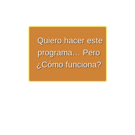
numeral 0 y 1 Ξ Los números
naturales (N) Ξ Operaciones con
naturales Ξ Los números enteros (Z)
Ξ Operaciones con enteros Ξ Los
números racionales (Q) Ξ
Quiero hacer este
Operaciones con racionales Ξ Los
programa… Pero
números irracionales (Q') Ξ
¿Cómo funciona?
Operaciones con irracionales Ξ
Porcentajes.
>> Ingresar YA a este tutorial
Matemáticas Básicas I
[Ingresar]