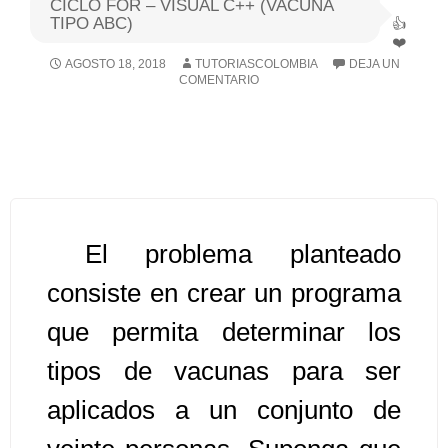
CICLO FOR – VISUAL C++ (VACUNA
TIPO ABC)
Algoritmos I [Ingresar]
AGOSTO 18, 2018
TUTORIASCOLOMBIA
DEJA UN
COMENTARIO
Ver/Ocultar temario
Breve historia Ξ Operadores lógicos
Ξ Operadores de relación Ξ
Variables Ξ Estructura de un
algoritmo Ξ Expresiones aritméticas
Ξ Enunciado lectura/escritura Ξ
El problema planteado
Enunciado de decisión (sentencias
consiste en crear un programa
condicionales) Ξ Estructuras
que permita determinar los
repetitivas (ciclo para, ciclo mientras,
ciclo haga-mientras) Ξ Ejercicios.
tipos de vacunas para ser
aplicados a un conjunto de
>> Ingresar YA a este tutorial