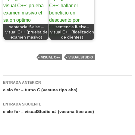
sentencia if-else –
sentencia if-else–
visual C++ (prueba de
visual C++ (fidelizacion
examen masivo)
de clientes)
VISUAL C++
VISUALSTUDIO
Navegación
ENTRADA ANTERIOR
de
ciclo for – turbo C (vacuna tipo abc)
entradas
ENTRADA SIGUIENTE
ciclo for – visualStudio c# (vacuna tipo abc)