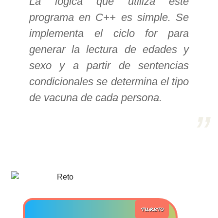
La lógica que utiliza este
programa en C++ es simple. Se
>> Ingresar YA a este tutorial
implementa el ciclo for para
generar la lectura de edades y
Estructuras de Datos II
sexo y a partir de sentencias
[Ingresar]
condicionales se determina el tipo
Ver/Ocultar temario
de vacuna de cada persona.
Axiomatización Ξ Tablas de decisión
Ξ Polinomios como listas ligadas Ξ
Pilas como lista ligada Ξ Colas
como lista ligada Ξ Arreglos en
memoria Ξ Matrices dispersas en
vector y lista ligada Ξ Árboles
binarios Ξ Árboles AVL Ξ Grafos Ξ
Tratamiento de archivos.
TU RETO