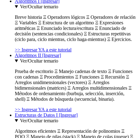
Algoritmos I [Ingresar]
Ver/Ocultar temario
Breve historia Ξ Operadores lógicos Ξ Operadores de relación
Ξ Variables Ξ Estructura de un algoritmo Ξ Expresiones
aritméticas Ξ Enunciado lectura/escritura Ξ Enunciado de
decisión (sentencias condicionales) Ξ Estructuras repetitivas
(ciclo para, ciclo mientras, ciclo haga-mientras) Ξ Ejercicios.
>> Ingresar YA a este tutorial
Algoritmos II [Ingresar]
Ver/Ocultar temario
Prueba de escritorio Ξ Manejo cadenas de texto Ξ Funciones
con cadenas Ξ Procedimientos Ξ Funciones Ξ Recursión Ξ
Arreglos unidimensionales (vectores) Ξ Arreglos
bidimensionales (matrices) Ξ Arreglos multidimensionales Ξ
Métodos de ordenamiento (burbuja, selección, inserción,
shell) Ξ Métodos de búsqueda (secuencial, binaria).
>> Ingresar YA a este tutorial
Estructuras de Datos I [Ingresar]
Ver/Ocultar temario
Algoritmos eficientes Ξ Representación de polinomios Ξ
POO Ξ Manejo de pilas (stack) Ξ Manejo de colas (queue) Ξ