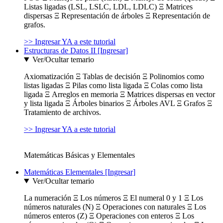
Listas ligadas (LSL, LSLC, LDL, LDLC) Ξ Matrices
dispersas Ξ Representación de árboles Ξ Representación de
grafos.
>> Ingresar YA a este tutorial
Estructuras de Datos II [Ingresar]
Ver/Ocultar temario
Axiomatización Ξ Tablas de decisión Ξ Polinomios como
listas ligadas Ξ Pilas como lista ligada Ξ Colas como lista
ligada Ξ Arreglos en memoria Ξ Matrices dispersas en vector
y lista ligada Ξ Árboles binarios Ξ Árboles AVL Ξ Grafos Ξ
Tratamiento de archivos.
>> Ingresar YA a este tutorial
Matemáticas Básicas y Elementales
Matemáticas Elementales [Ingresar]
Ver/Ocultar temario
La numeración Ξ Los números Ξ El numeral 0 y 1 Ξ Los
números naturales (N) Ξ Operaciones con naturales Ξ Los
números enteros (Z) Ξ Operaciones con enteros Ξ Los