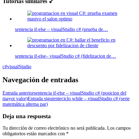
Tutorias similares ↙
sentencia if-else – visualStudio c# (prueba de…
sentencia if-else– visualStudio c# (fidelizacion de…
c#
visualStudio
Navegación de entradas
Entrada anterior
sentencia if-else – visualStudio c# (posicion del
mayor valor)
Entrada siguiente
ciclo while – visualStudio c# (serie
matemática alterna par)
Deja una respuesta
Tu dirección de correo electrónico no será publicada.
Los campos
obligatorios están marcados con
*