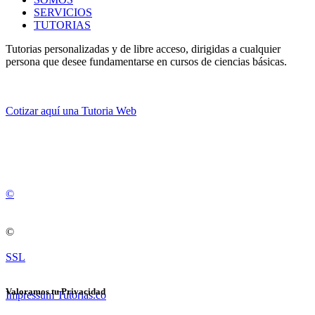
SERVICIOS
TUTORIAS
Tutorias personalizadas y de libre acceso, dirigidas a cualquier
persona que desee fundamentarse en cursos de ciencias básicas.
Cotizar aquí una Tutoria Web
💚
© 2012 -
2
0
2
5
©
©
SSL
Valoramos tu Privacidad
Impressum Tutorias.co