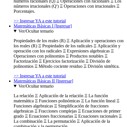
números racionales (Q) Ξ Operaciones con racionales Ξ Los
números irracionales (Q') Ξ Operaciones con irracionales Ξ
Porcentajes.
>> Ingresar YA a este tutorial
Matemáticas Básicas I [Ingresar]
Ver/Ocultar temario
Propiedades de los reales (R) Ξ Aplicación y operaciones con
los reales (R) Ξ Propiedades de los radicales Ξ Aplicación y
operación con los radicales Ξ Expresiones algebraicas Ξ
Operaciones con polinomios Ξ Productos notables Ξ
Factorización Ξ Ejercicios factorización Ξ División de
polinomios Ξ Método cociente residuo Ξ División sintética.
>> Ingresar YA a este tutorial
Matemáticas Básicas II [Ingresar]
Ver/Ocultar temario
La relación Ξ Aplicación de la relación Ξ La función
matemática Ξ Funciones polinómicas Ξ La función lineal Ξ
Funciones algebraicas Ξ Simplificación de fracciones
algebraicas Ξ Fracciones complejas Ξ Ecuaciones de primer
grado Ξ Ecuaciones fraccionarias Ξ Ecuaciones racionales Ξ
La combinación Ξ La permutación Ξ Aplicación de la
combinación y la permutación.