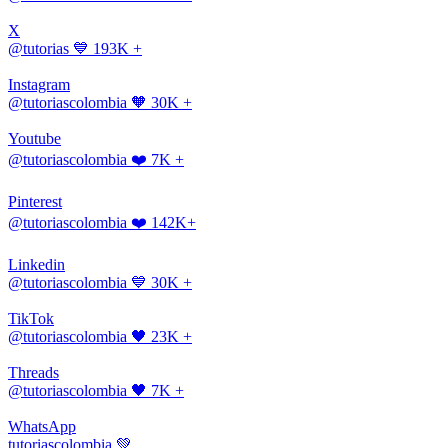
X
@tutorias
💙 193K +
Instagram
@tutoriascolombia
🧡 30K +
Youtube
@tutoriascolombia
❤️ 7K +
Pinterest
@tutoriascolombia
❤️ 142K+
Linkedin
@tutoriascolombia
💙 30K +
TikTok
@tutoriascolombia
🖤 23K +
Threads
@tutoriascolombia
🖤 7K +
WhatsApp
tutoriascolombia
💚