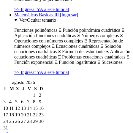
>> Ingresar YA a este tutorial
Matemáticas Básicas III [Ingresar]
Ver/Ocultar temario
Funciones polinómicas Ξ Función polinómica cuadrática Ξ
Aplicación funciones cuadráticas Ξ Números complejos Ξ
Operaciones con números complejos Ξ Representación de
números complejos Ξ Ecuaciones cuadráticas Ξ Solución
ecuaciones cuadráticas Ξ Fórmula del estudiante Ξ Aplicación
ecuaciones cuadráticas Ξ Problemas ecuaciones cuadráticas Ξ
Función exponencial Ξ Función logarítmica Ξ Sucesiones.
>> Ingresar YA a este tutorial
agosto 2026
L
M
X
J
V
S
D
1
2
3
4
5
6
7
8
9
10
11
12
13
14
15
16
17
18
19
20
21
22
23
24
25
26
27
28
29
30
31