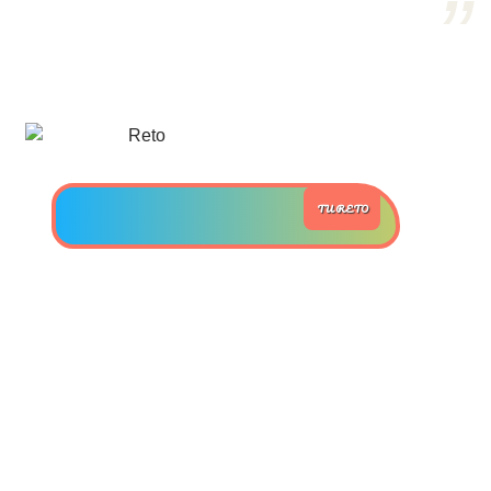
>> Ingresar YA a este tutorial
Estructuras de Datos II
[Ingresar]
Ver/Ocultar temario
TU RETO
Axiomatización Ξ Tablas de decisión
Ξ Polinomios como listas ligadas Ξ
Pilas como lista ligada Ξ Colas
como lista ligada Ξ Arreglos en
memoria Ξ Matrices dispersas en
vector y lista ligada Ξ Árboles
binarios Ξ Árboles AVL Ξ Grafos Ξ
Tratamiento de archivos.