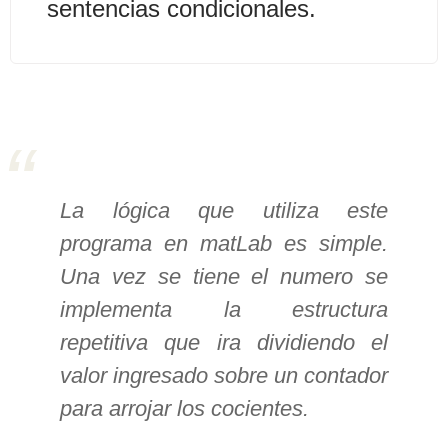
sentencias condicionales.
>> Ingresar YA a este tutorial
Estructuras de Datos I
[Ingresar]
Ver/Ocultar temario
La lógica que utiliza este
Algoritmos eficientes Ξ
programa en matLab es simple.
Representación de polinomios Ξ
Una vez se tiene el numero se
POO Ξ Manejo de pilas (stack) Ξ
implementa la estructura
Manejo de colas (queue) Ξ Listas
ligadas (LSL, LSLC, LDL, LDLC) Ξ
repetitiva que ira dividiendo el
Matrices dispersas Ξ
valor ingresado sobre un contador
Representación de árboles Ξ
para arrojar los cocientes.
Representación de grafos.