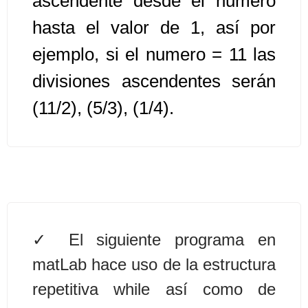
ascendente desde el numero
hasta el valor de 1, así por
Algoritmos II [Ingresar]
ejemplo, si el numero = 11 las
Ver/Ocultar temario
divisiones ascendentes serán
Prueba de escritorio Ξ Manejo
(11/2), (5/3), (1/4).
cadenas de texto Ξ Funciones con
cadenas Ξ Procedimientos Ξ
Funciones Ξ Recursión Ξ Arreglos
unidimensionales (vectores) Ξ
Arreglos bidimensionales (matrices)
Ξ Arreglos multidimensionales Ξ
Métodos de ordenamiento (burbuja,
El siguiente programa en
selección, inserción, shell) Ξ
matLab hace uso de la estructura
Métodos de búsqueda (secuencial,
binaria).
repetitiva while así como de