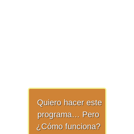
>> Ingresar YA a este tutorial
Matemáticas Básicas y
Elementales
Matemáticas
Quiero hacer este
Elementales [Ingresar]
programa… Pero
Ver/Ocultar temario
¿Cómo funciona?
La numeración Ξ Los números Ξ El