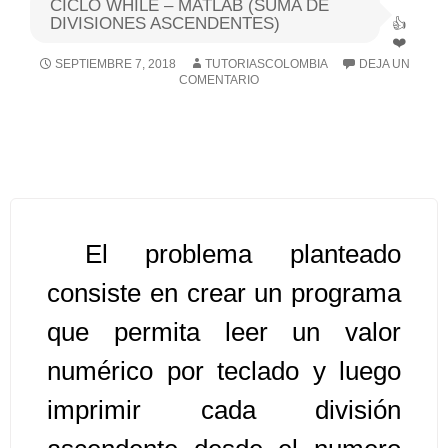
CICLO WHILE – MATLAB (SUMA DE
DIVISIONES ASCENDENTES)
Algoritmos I [Ingresar]
SEPTIEMBRE 7, 2018
TUTORIASCOLOMBIA
DEJA UN
COMENTARIO
Ver/Ocultar temario
Breve historia Ξ Operadores lógicos
Ξ Operadores de relación Ξ
Variables Ξ Estructura de un
algoritmo Ξ Expresiones aritméticas
Ξ Enunciado lectura/escritura Ξ
El problema planteado
Enunciado de decisión (sentencias
consiste en crear un programa
condicionales) Ξ Estructuras
que permita leer un valor
repetitivas (ciclo para, ciclo mientras,
ciclo haga-mientras) Ξ Ejercicios.
numérico por teclado y luego
imprimir cada división
>> Ingresar YA a este tutorial