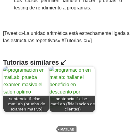
Los ciclos permiten también hacer pruebas o
testing de rendimiento a programas.
[Tweet «»La unidad aritmética está estrechamente ligada a
las estructuras repetitivas» #Tutorias ☺»]
Tutorias similares ↙
sentencia if-else –
sentencia if-else–
matLab (prueba de
matLab (fidelizacion de
examen masivo)
clientes)
MATLAB