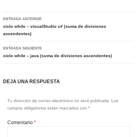
Navegación
ENTRADA ANTERIOR
de
ciclo while – visualStudio c# (suma de divisiones
ascendentes)
entradas
ENTRADA SIGUIENTE
ciclo while – java (suma de divisiones ascendentes)
DEJA UNA RESPUESTA
Tu dirección de correo electrónico no será publicada.
Los
campos obligatorios están marcados con
*
Comentario
*