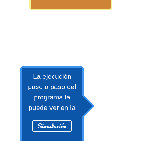
numeral 0 y 1 Ξ Los números
naturales (N) Ξ Operaciones con
naturales Ξ Los números enteros (Z)
Ξ Operaciones con enteros Ξ Los
números racionales (Q) Ξ
Operaciones con racionales Ξ Los
números irracionales (Q') Ξ
Operaciones con irracionales Ξ
Porcentajes.
La ejecución
paso a paso del
programa la
>> Ingresar YA a este tutorial
puede ver en la
Matemáticas Básicas I
Simulación
[Ingresar]