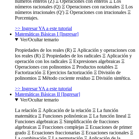
números enteros (Z) Ξ Operaciones con enteros Ξ Los
números racionales (Q) Ξ Operaciones con racionales Ξ Los
números irracionales (Q') Ξ Operaciones con irracionales Ξ
Porcentajes.
>> Ingresar YA a este tutorial
Matemáticas Básicas I [Ingresar]
Ver/Ocultar temario
Propiedades de los reales (R) Ξ Aplicación y operaciones con
los reales (R) Ξ Propiedades de los radicales Ξ Aplicación y
operación con los radicales Ξ Expresiones algebraicas Ξ
Operaciones con polinomios Ξ Productos notables Ξ
Factorización Ξ Ejercicios factorización Ξ División de
polinomios Ξ Método cociente residuo Ξ División sintética.
>> Ingresar YA a este tutorial
Matemáticas Básicas II [Ingresar]
Ver/Ocultar temario
La relación Ξ Aplicación de la relación Ξ La función
matemática Ξ Funciones polinómicas Ξ La función lineal Ξ
Funciones algebraicas Ξ Simplificación de fracciones
algebraicas Ξ Fracciones complejas Ξ Ecuaciones de primer
grado Ξ Ecuaciones fraccionarias Ξ Ecuaciones racionales Ξ
La combinación Ξ La permutación Ξ Aplicación de la