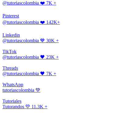
@tutoriascolombia
❤️ 7K +
Pinterest
@tutoriascolombia
❤️ 142K+
Linkedin
@tutoriascolombia
💙 30K +
TikTok
@tutoriascolombia
🖤 23K +
Threads
@tutoriascolombia
🖤 7K +
WhatsApp
tutoriascolombia
💚
Tutoriales
Tutorandos
💛 11.3K +