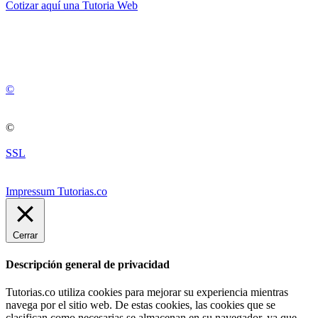
Cotizar aquí una Tutoria Web
💚
© 2012 -
2
0
2
5
©
©
SSL
Impressum Tutorias.co
Cerrar
Descripción general de privacidad
Tutorias.co utiliza cookies para mejorar su experiencia mientras
navega por el sitio web. De estas cookies, las cookies que se
clasifican como necesarias se almacenan en su navegador, ya que