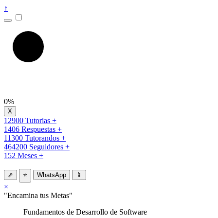
↑
0%
12900 Tutorias +
1406 Respuestas +
11300 Tutorandos +
464200 Seguidores +
152 Meses +
⇗
⭐
WhatsApp
📱
×
"Encamina tus Metas"
Fundamentos de Desarrollo de Software