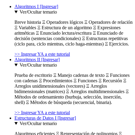
Algoritmos I [Ingresar]
Ver/Ocultar temario
Breve historia Ξ Operadores lógicos Ξ Operadores de relación
Ξ Variables Ξ Estructura de un algoritmo Ξ Expresiones
aritméticas Ξ Enunciado lectura/escritura Ξ Enunciado de
decisión (sentencias condicionales) Ξ Estructuras repetitivas
(ciclo para, ciclo mientras, ciclo haga-mientras) Ξ Ejercicios.
>> Ingresar YA a este tutorial
Algoritmos II [Ingresar]
Ver/Ocultar temario
Prueba de escritorio Ξ Manejo cadenas de texto Ξ Funciones
con cadenas Ξ Procedimientos Ξ Funciones Ξ Recursión Ξ
Arreglos unidimensionales (vectores) Ξ Arreglos
bidimensionales (matrices) Ξ Arreglos multidimensionales Ξ
Métodos de ordenamiento (burbuja, selección, inserción,
shell) Ξ Métodos de búsqueda (secuencial, binaria).
>> Ingresar YA a este tutorial
Estructuras de Datos I [Ingresar]
Ver/Ocultar temario
Algoritmos eficientes Ξ Representación de polinomios Ξ