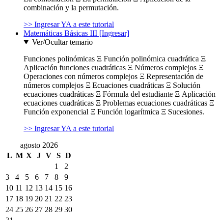
combinación y la permutación.
>> Ingresar YA a este tutorial
Matemáticas Básicas III [Ingresar]
Ver/Ocultar temario
Funciones polinómicas Ξ Función polinómica cuadrática Ξ
Aplicación funciones cuadráticas Ξ Números complejos Ξ
Operaciones con números complejos Ξ Representación de
números complejos Ξ Ecuaciones cuadráticas Ξ Solución
ecuaciones cuadráticas Ξ Fórmula del estudiante Ξ Aplicación
ecuaciones cuadráticas Ξ Problemas ecuaciones cuadráticas Ξ
Función exponencial Ξ Función logarítmica Ξ Sucesiones.
>> Ingresar YA a este tutorial
agosto 2026
L
M
X
J
V
S
D
1
2
3
4
5
6
7
8
9
10
11
12
13
14
15
16
17
18
19
20
21
22
23
24
25
26
27
28
29
30