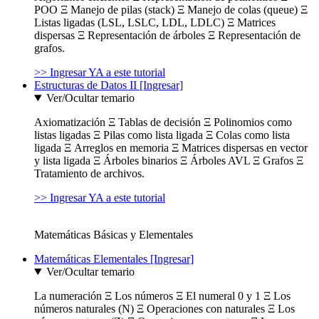
POO Ξ Manejo de pilas (stack) Ξ Manejo de colas (queue) Ξ
Listas ligadas (LSL, LSLC, LDL, LDLC) Ξ Matrices
dispersas Ξ Representación de árboles Ξ Representación de
grafos.
>> Ingresar YA a este tutorial
Estructuras de Datos II [Ingresar]
Ver/Ocultar temario
Axiomatización Ξ Tablas de decisión Ξ Polinomios como
listas ligadas Ξ Pilas como lista ligada Ξ Colas como lista
ligada Ξ Arreglos en memoria Ξ Matrices dispersas en vector
y lista ligada Ξ Árboles binarios Ξ Árboles AVL Ξ Grafos Ξ
Tratamiento de archivos.
>> Ingresar YA a este tutorial
Matemáticas Básicas y Elementales
Matemáticas Elementales [Ingresar]
Ver/Ocultar temario
La numeración Ξ Los números Ξ El numeral 0 y 1 Ξ Los
números naturales (N) Ξ Operaciones con naturales Ξ Los