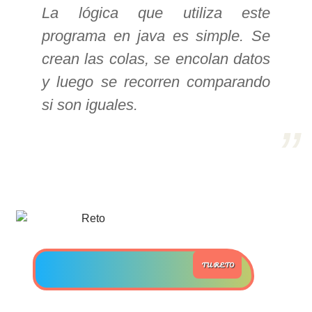
La lógica que utiliza este
>> Ingresar YA a este tutorial
programa en java es simple. Se
crean las colas, se encolan datos
Estructuras de Datos I
y luego se recorren comparando
[Ingresar]
si son iguales.
Ver/Ocultar temario
Algoritmos eficientes Ξ
Representación de polinomios Ξ
POO Ξ Manejo de pilas (stack) Ξ
Manejo de colas (queue) Ξ Listas
ligadas (LSL, LSLC, LDL, LDLC) Ξ
Matrices dispersas Ξ
TU RETO
Representación de árboles Ξ
Representación de grafos.