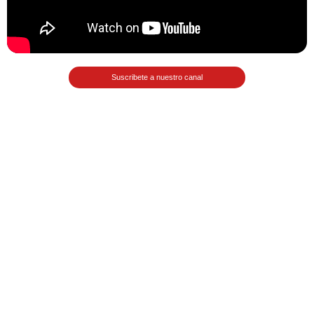
Matemáticas Básicas II
[Ingresar]
Ver/Ocultar temario
Suscribete a nuestro canal
La relación Ξ Aplicación de la
relación Ξ La función matemática Ξ
Funciones polinómicas Ξ La función
lineal Ξ Funciones algebraicas Ξ
Simplificación de fracciones
algebraicas Ξ Fracciones complejas
Ξ Ecuaciones de primer grado Ξ
Ecuaciones fraccionarias Ξ
Ecuaciones racionales Ξ La
combinación Ξ La permutación Ξ
Aplicación de la combinación y la
permutación.