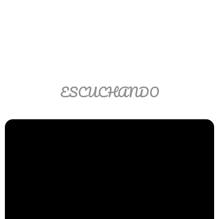
Ver/Ocultar temario
Propiedades de los reales (R) Ξ
Aplicación y operaciones con los
reales (R) Ξ Propiedades de los
radicales Ξ Aplicación y operación
con los radicales Ξ Expresiones
ESCUCHANDO
algebraicas Ξ Operaciones con
polinomios Ξ Productos notables Ξ
Factorización Ξ Ejercicios
factorización Ξ División de
polinomios Ξ Método cociente
residuo Ξ División sintética.
>> Ingresar YA a este tutorial