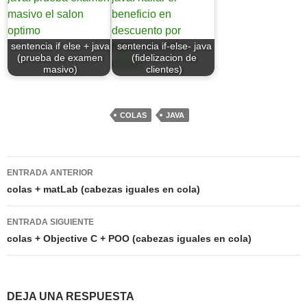
sentencia if else + java
sentencia if-else- java
(prueba de examen
(fidelizacion de
masivo)
clientes)
COLAS
JAVA
Navegación
ENTRADA ANTERIOR
de
colas + matLab (cabezas iguales en cola)
entradas
ENTRADA SIGUIENTE
colas + Objective C + POO (cabezas iguales en cola)
DEJA UNA RESPUESTA