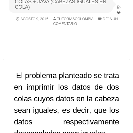
COLAS + JAVA (CABEZAS IGUALES EN
COLA)
Algoritmos I [Ingresar]
AGOSTO 9, 2015
TUTORIASCOLOMBIA
DEJA UN
COMENTARIO
Ver/Ocultar temario
Breve historia Ξ Operadores lógicos
Ξ Operadores de relación Ξ
Variables Ξ Estructura de un
algoritmo Ξ Expresiones aritméticas
Ξ Enunciado lectura/escritura Ξ
El problema planteado se trata
Enunciado de decisión (sentencias
en imprimir los datos de dos
condicionales) Ξ Estructuras
colas cuyos datos en la cabeza
repetitivas (ciclo para, ciclo mientras,
ciclo haga-mientras) Ξ Ejercicios.
sean iguales, es decir, que los
datos respectivamente
>> Ingresar YA a este tutorial