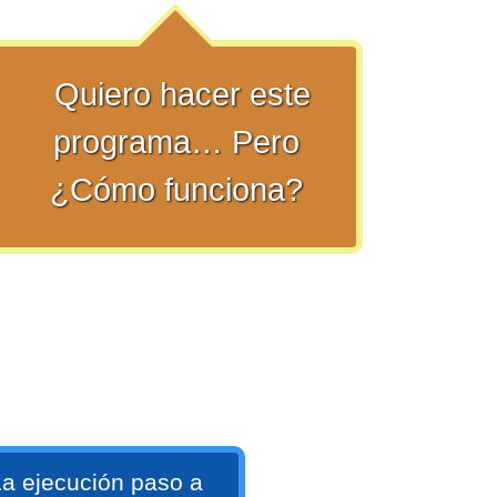
Quiero hacer este
programa… Pero
¿Cómo funciona?
a ejecución paso a