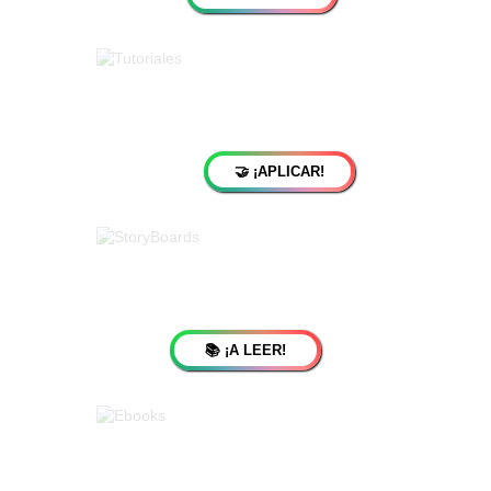
🤝 ¡APLICAR!
📚 ¡A LEER!