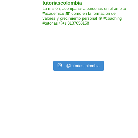
tutoriascolombia
La misión,
acompañar a personas
en el ámbito
#academico 🎓
como en la formación de
valores y crecimiento
personal 🎯 #coaching
#tutorias
👇📲 3137658158
@tutoriascolombia