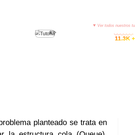
PROGRAMACIÓN EN JAVA
Ver todos nuestros tu
© 11.3K +
+ JAVA (PASAR DATOS DE COLA A
10, 2015
TUTORIASCOLOMBIA
DEJA UN COMENTARIO
problema planteado se trata en
ar la estructura cola (Queue),