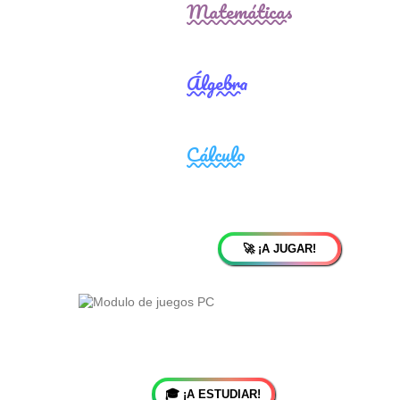
🚀 ¡A JUGAR!
🎓 ¡A ESTUDIAR!