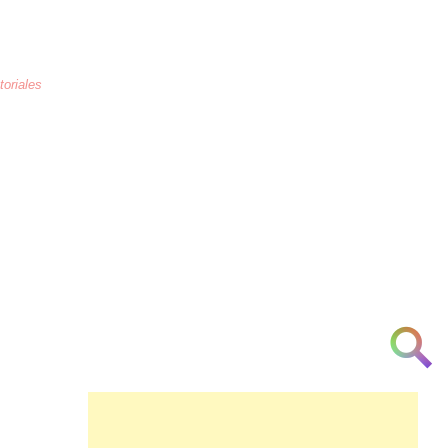
toriales
La educación
es la crianza de los
corazones humanos para combatir la
arrogancia, odio, maltrato, necedad, la
ignorancia y la indiferencia a partir de la
[cortesía] [urbanidad] [inteligencia]
[investigación] [respeto] y [am♥r]
👁