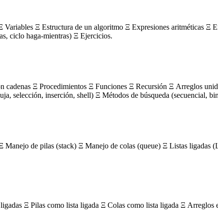
 Variables Ξ Estructura de un algoritmo Ξ Expresiones aritméticas Ξ E
ras, ciclo haga-mientras) Ξ Ejercicios.
on cadenas Ξ Procedimientos Ξ Funciones Ξ Recursión Ξ Arreglos unidi
, selección, inserción, shell) Ξ Métodos de búsqueda (secuencial, bin
Ξ Manejo de pilas (stack) Ξ Manejo de colas (queue) Ξ Listas ligada
igadas Ξ Pilas como lista ligada Ξ Colas como lista ligada Ξ Arreglos 