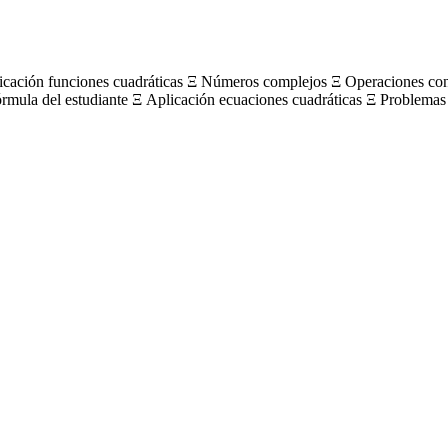
licación funciones cuadráticas Ξ Números complejos Ξ Operaciones c
órmula del estudiante Ξ Aplicación ecuaciones cuadráticas Ξ Problemas