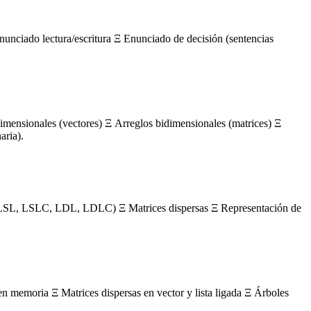
nunciado lectura/escritura Ξ Enunciado de decisión (sentencias
mensionales (vectores) Ξ Arreglos bidimensionales (matrices) Ξ
aria).
s (LSL, LSLC, LDL, LDLC) Ξ Matrices dispersas Ξ Representación de
en memoria Ξ Matrices dispersas en vector y lista ligada Ξ Árboles