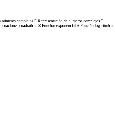
on números complejos Ξ Representación de números complejos Ξ
 ecuaciones cuadráticas Ξ Función exponencial Ξ Función logarítmica