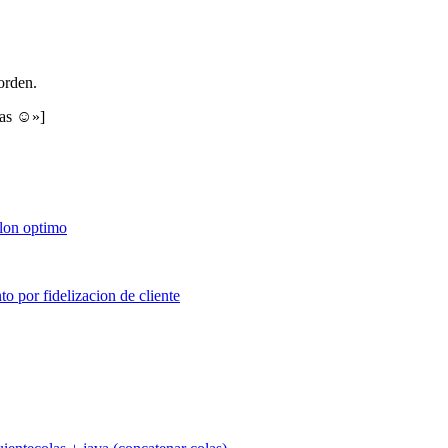
orden.
ias ☺»]