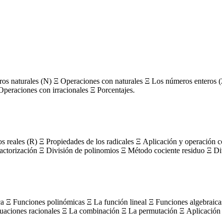
s naturales (N) Ξ Operaciones con naturales Ξ Los números enteros (
Operaciones con irracionales Ξ Porcentajes.
os reales (R) Ξ Propiedades de los radicales Ξ Aplicación y operación 
actorización Ξ División de polinomios Ξ Método cociente residuo Ξ Divi
ca Ξ Funciones polinómicas Ξ La función lineal Ξ Funciones algebraica
uaciones racionales Ξ La combinación Ξ La permutación Ξ Aplicación 