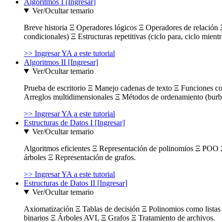
Algoritmos I [Ingresar]
Ver/Ocultar temario
Breve historia Ξ Operadores lógicos Ξ Operadores de relación Ξ
condicionales) Ξ Estructuras repetitivas (ciclo para, ciclo mient
>> Ingresar YA a este tutorial
Algoritmos II [Ingresar]
Ver/Ocultar temario
Prueba de escritorio Ξ Manejo cadenas de texto Ξ Funciones c
Arreglos multidimensionales Ξ Métodos de ordenamiento (burbuja
>> Ingresar YA a este tutorial
Estructuras de Datos I [Ingresar]
Ver/Ocultar temario
Algoritmos eficientes Ξ Representación de polinomios Ξ POO 
árboles Ξ Representación de grafos.
>> Ingresar YA a este tutorial
Estructuras de Datos II [Ingresar]
Ver/Ocultar temario
Axiomatización Ξ Tablas de decisión Ξ Polinomios como listas l
binarios Ξ Árboles AVL Ξ Grafos Ξ Tratamiento de archivos.