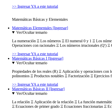
>> Ingresar YA a este tutorial
Matemáticas Básicas y Elementales
Matemáticas Elementales [Ingresar]
Ver/Ocultar temario
La numeración Ξ Los números Ξ El numeral 0 y 1 Ξ Los número
Operaciones con racionales Ξ Los números irracionales (Q') Ξ 
>> Ingresar YA a este tutorial
Matemáticas Básicas I [Ingresar]
Ver/Ocultar temario
Propiedades de los reales (R) Ξ Aplicación y operaciones con l
polinomios Ξ Productos notables Ξ Factorización Ξ Ejercicios f
>> Ingresar YA a este tutorial
Matemáticas Básicas II [Ingresar]
Ver/Ocultar temario
La relación Ξ Aplicación de la relación Ξ La función matemáti
Ξ Ecuaciones de primer grado Ξ Ecuaciones fraccionarias Ξ Ec