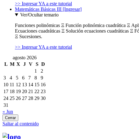
>> Ingresar YA a este tutorial
Matemáticas Básicas III [Ingresar]
Ver/Ocultar temario
Funciones polinómicas Ξ Función polinómica cuadrática Ξ Ap
Ecuaciones cuadráticas Ξ Solución ecuaciones cuadráticas Ξ F
Ξ Sucesiones.
>> Ingresar YA a este tutorial
agosto 2026
L
M
X
J
V
S
D
1
2
3
4
5
6
7
8
9
10
11
12
13
14
15
16
17
18
19
20
21
22
23
24
25
26
27
28
29
30
31
« Jun
Cerrar
Saltar al contenido