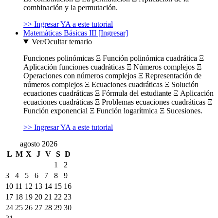
combinación y la permutación.
>> Ingresar YA a este tutorial
Matemáticas Básicas III [Ingresar]
Ver/Ocultar temario
Funciones polinómicas Ξ Función polinómica cuadrática Ξ
Aplicación funciones cuadráticas Ξ Números complejos Ξ
Operaciones con números complejos Ξ Representación de
números complejos Ξ Ecuaciones cuadráticas Ξ Solución
ecuaciones cuadráticas Ξ Fórmula del estudiante Ξ Aplicación
ecuaciones cuadráticas Ξ Problemas ecuaciones cuadráticas Ξ
Función exponencial Ξ Función logarítmica Ξ Sucesiones.
>> Ingresar YA a este tutorial
agosto 2026
L
M
X
J
V
S
D
1
2
3
4
5
6
7
8
9
10
11
12
13
14
15
16
17
18
19
20
21
22
23
24
25
26
27
28
29
30