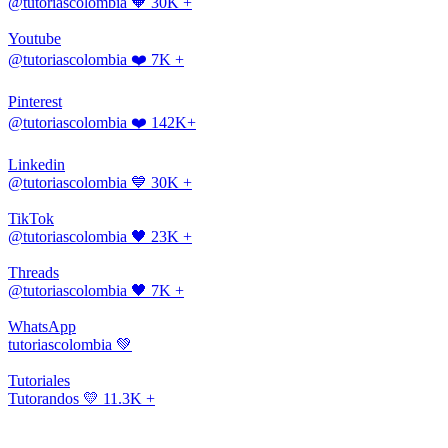
@tutoriascolombia
🧡 30K +
Youtube
@tutoriascolombia
❤️ 7K +
Pinterest
@tutoriascolombia
❤️ 142K+
Linkedin
@tutoriascolombia
💙 30K +
TikTok
@tutoriascolombia
🖤 23K +
Threads
@tutoriascolombia
🖤 7K +
WhatsApp
tutoriascolombia
💚
Tutoriales
Tutorandos
💛 11.3K +