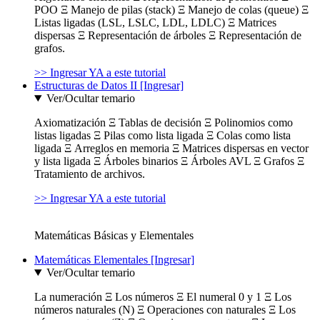
POO Ξ Manejo de pilas (stack) Ξ Manejo de colas (queue) Ξ
Listas ligadas (LSL, LSLC, LDL, LDLC) Ξ Matrices
dispersas Ξ Representación de árboles Ξ Representación de
grafos.
>> Ingresar YA a este tutorial
Estructuras de Datos II [Ingresar]
Ver/Ocultar temario
Axiomatización Ξ Tablas de decisión Ξ Polinomios como
listas ligadas Ξ Pilas como lista ligada Ξ Colas como lista
ligada Ξ Arreglos en memoria Ξ Matrices dispersas en vector
y lista ligada Ξ Árboles binarios Ξ Árboles AVL Ξ Grafos Ξ
Tratamiento de archivos.
>> Ingresar YA a este tutorial
Matemáticas Básicas y Elementales
Matemáticas Elementales [Ingresar]
Ver/Ocultar temario
La numeración Ξ Los números Ξ El numeral 0 y 1 Ξ Los
números naturales (N) Ξ Operaciones con naturales Ξ Los