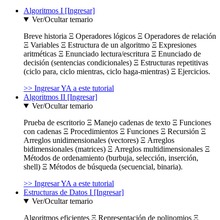
Algoritmos I [Ingresar]
Ver/Ocultar temario
Breve historia Ξ Operadores lógicos Ξ Operadores de relación
Ξ Variables Ξ Estructura de un algoritmo Ξ Expresiones
aritméticas Ξ Enunciado lectura/escritura Ξ Enunciado de
decisión (sentencias condicionales) Ξ Estructuras repetitivas
(ciclo para, ciclo mientras, ciclo haga-mientras) Ξ Ejercicios.
>> Ingresar YA a este tutorial
Algoritmos II [Ingresar]
Ver/Ocultar temario
Prueba de escritorio Ξ Manejo cadenas de texto Ξ Funciones
con cadenas Ξ Procedimientos Ξ Funciones Ξ Recursión Ξ
Arreglos unidimensionales (vectores) Ξ Arreglos
bidimensionales (matrices) Ξ Arreglos multidimensionales Ξ
Métodos de ordenamiento (burbuja, selección, inserción,
shell) Ξ Métodos de búsqueda (secuencial, binaria).
>> Ingresar YA a este tutorial
Estructuras de Datos I [Ingresar]
Ver/Ocultar temario
Algoritmos eficientes Ξ Representación de polinomios Ξ