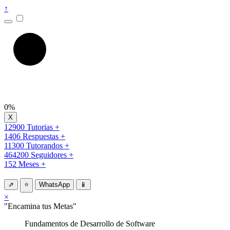
↑
0%
12900 Tutorias +
1406 Respuestas +
11300 Tutorandos +
464200 Seguidores +
152 Meses +
⇗
⭐
WhatsApp
📱
×
"Encamina tus Metas"
Fundamentos de Desarrollo de Software