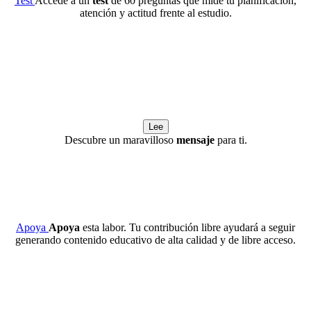
Test
Accede a un
test
de 60 preguntas que mide tu planificación,
atención y actitud frente al estudio.
Lee
Descubre un maravilloso
mensaje
para ti.
Apoya
Apoya
esta labor. Tu contribución libre ayudará a seguir
generando contenido educativo de alta calidad y de libre acceso.