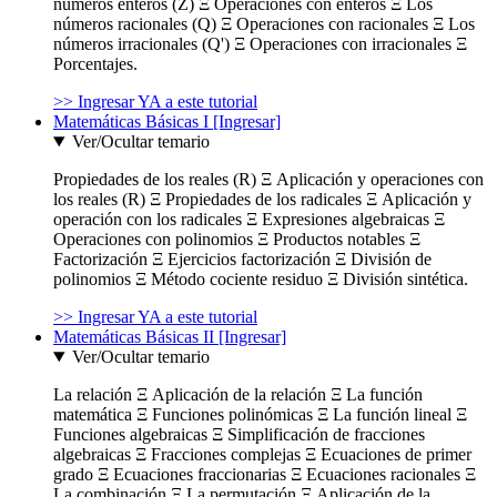
números enteros (Z) Ξ Operaciones con enteros Ξ Los
números racionales (Q) Ξ Operaciones con racionales Ξ Los
números irracionales (Q') Ξ Operaciones con irracionales Ξ
Porcentajes.
>> Ingresar YA a este tutorial
Matemáticas Básicas I [Ingresar]
Ver/Ocultar temario
Propiedades de los reales (R) Ξ Aplicación y operaciones con
los reales (R) Ξ Propiedades de los radicales Ξ Aplicación y
operación con los radicales Ξ Expresiones algebraicas Ξ
Operaciones con polinomios Ξ Productos notables Ξ
Factorización Ξ Ejercicios factorización Ξ División de
polinomios Ξ Método cociente residuo Ξ División sintética.
>> Ingresar YA a este tutorial
Matemáticas Básicas II [Ingresar]
Ver/Ocultar temario
La relación Ξ Aplicación de la relación Ξ La función
matemática Ξ Funciones polinómicas Ξ La función lineal Ξ
Funciones algebraicas Ξ Simplificación de fracciones
algebraicas Ξ Fracciones complejas Ξ Ecuaciones de primer
grado Ξ Ecuaciones fraccionarias Ξ Ecuaciones racionales Ξ
La combinación Ξ La permutación Ξ Aplicación de la