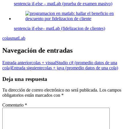
sentencia if-else – matLab (prueba de examen masivo)
sentencia if-else– matLab (fidelizacion de clientes)
colas
matLab
Navegación de entradas
Entrada anterior
colas + visualStudio c# (promedio datos de una
cola)
Entrada siguiente
colas + java (promedio datos de una cola)
Deja una respuesta
Tu dirección de correo electrónico no será publicada.
Los campos
obligatorios están marcados con
*
Comentario
*