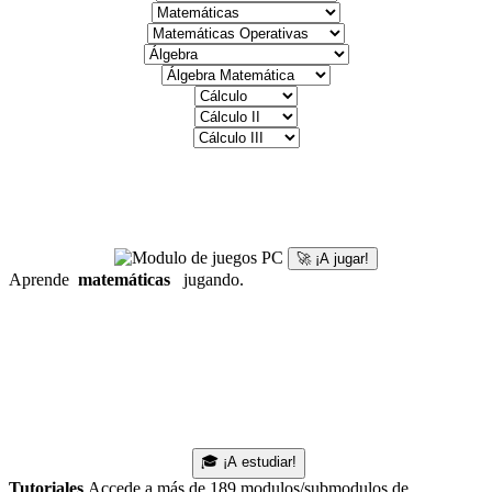
🚀 ¡A jugar!
Aprende
matemáticas
jugando.
🎓 ¡A estudiar!
Tutoriales
Accede a más de 189 modulos/submodulos de