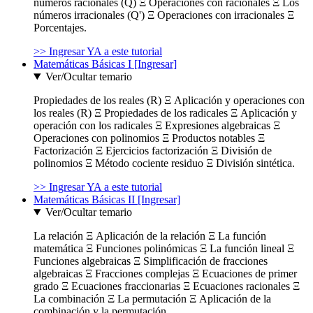
números racionales (Q) Ξ Operaciones con racionales Ξ Los
números irracionales (Q') Ξ Operaciones con irracionales Ξ
Porcentajes.
>> Ingresar YA a este tutorial
Matemáticas Básicas I [Ingresar]
Ver/Ocultar temario
Propiedades de los reales (R) Ξ Aplicación y operaciones con
los reales (R) Ξ Propiedades de los radicales Ξ Aplicación y
operación con los radicales Ξ Expresiones algebraicas Ξ
Operaciones con polinomios Ξ Productos notables Ξ
Factorización Ξ Ejercicios factorización Ξ División de
polinomios Ξ Método cociente residuo Ξ División sintética.
>> Ingresar YA a este tutorial
Matemáticas Básicas II [Ingresar]
Ver/Ocultar temario
La relación Ξ Aplicación de la relación Ξ La función
matemática Ξ Funciones polinómicas Ξ La función lineal Ξ
Funciones algebraicas Ξ Simplificación de fracciones
algebraicas Ξ Fracciones complejas Ξ Ecuaciones de primer
grado Ξ Ecuaciones fraccionarias Ξ Ecuaciones racionales Ξ
La combinación Ξ La permutación Ξ Aplicación de la
combinación y la permutación.