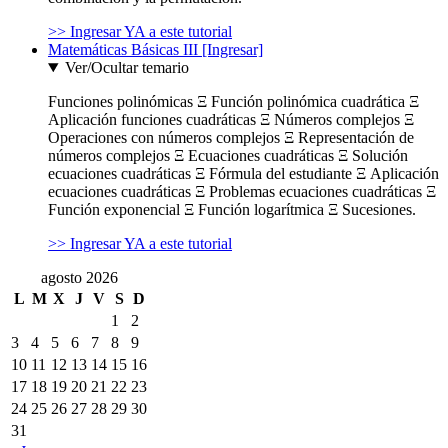
>> Ingresar YA a este tutorial
Matemáticas Básicas III [Ingresar]
Ver/Ocultar temario
Funciones polinómicas Ξ Función polinómica cuadrática Ξ
Aplicación funciones cuadráticas Ξ Números complejos Ξ
Operaciones con números complejos Ξ Representación de
números complejos Ξ Ecuaciones cuadráticas Ξ Solución
ecuaciones cuadráticas Ξ Fórmula del estudiante Ξ Aplicación
ecuaciones cuadráticas Ξ Problemas ecuaciones cuadráticas Ξ
Función exponencial Ξ Función logarítmica Ξ Sucesiones.
>> Ingresar YA a este tutorial
agosto 2026
L
M
X
J
V
S
D
1
2
3
4
5
6
7
8
9
10
11
12
13
14
15
16
17
18
19
20
21
22
23
24
25
26
27
28
29
30
31