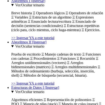
Algoritmos I [Ingresar]
Ver/Ocultar temario
Breve historia Ξ Operadores lógicos Ξ Operadores de relación
Ξ Variables Ξ Estructura de un algoritmo Ξ Expresiones
aritméticas Ξ Enunciado lectura/escritura Ξ Enunciado de
decisión (sentencias condicionales) Ξ Estructuras repetitivas
(ciclo para, ciclo mientras, ciclo haga-mientras) Ξ Ejercicios.
>> Ingresar YA a este tutorial
Algoritmos II [Ingresar]
Ver/Ocultar temario
Prueba de escritorio Ξ Manejo cadenas de texto Ξ Funciones
con cadenas Ξ Procedimientos Ξ Funciones Ξ Recursión Ξ
Arreglos unidimensionales (vectores) Ξ Arreglos
bidimensionales (matrices) Ξ Arreglos multidimensionales Ξ
Métodos de ordenamiento (burbuja, selección, inserción,
shell) Ξ Métodos de búsqueda (secuencial, binaria).
>> Ingresar YA a este tutorial
Estructuras de Datos I [Ingresar]
Ver/Ocultar temario
Algoritmos eficientes Ξ Representación de polinomios Ξ
POO Ξ Manejo de pilas (stack) Ξ Manejo de colas (queue) Ξ