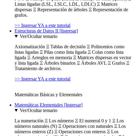
Listas ligadas (LSL, LSLC, LDL, LDLC) Ξ Matrices
dispersas Ξ Representación de árboles Ξ Representación de
grafos.
>> Ingresar YA a este tutorial
Estructuras de Datos II [Ingresar]
Ver/Ocultar temario
Axiomatización Ξ Tablas de decisión Ξ Polinomios como
listas ligadas Ξ Pilas como lista ligada Ξ Colas como lista
ligada Ξ Arreglos en memoria Ξ Matrices dispersas en vector
y lista ligada Ξ Árboles binarios Ξ Árboles AVL Ξ Grafos Ξ
Tratamiento de archivos.
>> Ingresar YA a este tutorial
Matemáticas Básicas y Elementales
Matemáticas Elementales [Ingresar]
Ver/Ocultar temario
La numeración Ξ Los números Ξ El numeral 0 y 1 Ξ Los
números naturales (N) Ξ Operaciones con naturales Ξ Los
números enteros (Z) Ξ Operaciones con enteros Ξ Los