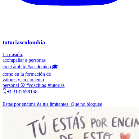
tutoriascolombia
La misión,
acompañar a personas
en el ámbito #academico 🎓
como en la formación de
valores y crecimiento
personal 🎯 #coaching #tutorias
👇📲 3137658158
Estás por encima de tus limitantes. Que no bloquee