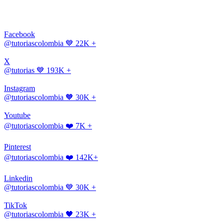
Facebook
@tutoriascolombia
💙 22K +
X
@tutorias
💙 193K +
Instagram
@tutoriascolombia
🧡 30K +
Youtube
@tutoriascolombia
❤️ 7K +
Pinterest
@tutoriascolombia
❤️ 142K+
Linkedin
@tutoriascolombia
💙 30K +
TikTok
@tutoriascolombia
🖤 23K +