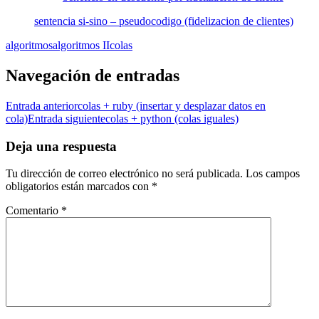
sentencia si-sino – pseudocodigo (fidelizacion de clientes)
algoritmos
algoritmos II
colas
Navegación de entradas
Entrada anterior
colas + ruby (insertar y desplazar datos en
cola)
Entrada siguiente
colas + python (colas iguales)
Deja una respuesta
Tu dirección de correo electrónico no será publicada.
Los campos
obligatorios están marcados con
*
Comentario
*