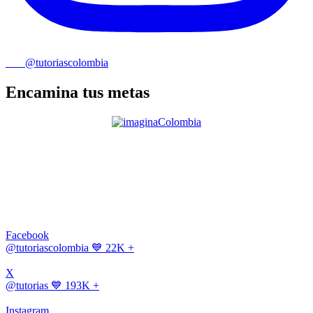
@tutoriascolombia
Encamina tus metas
Facebook
@tutoriascolombia
💙 22K +
X
@tutorias
💙 193K +
Instagram