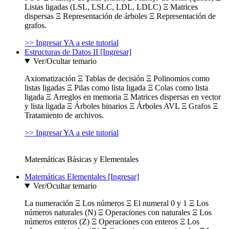
Listas ligadas (LSL, LSLC, LDL, LDLC) Ξ Matrices
dispersas Ξ Representación de árboles Ξ Representación de
grafos.
>> Ingresar YA a este tutorial
Estructuras de Datos II [Ingresar]
Ver/Ocultar temario
Axiomatización Ξ Tablas de decisión Ξ Polinomios como
listas ligadas Ξ Pilas como lista ligada Ξ Colas como lista
ligada Ξ Arreglos en memoria Ξ Matrices dispersas en vector
y lista ligada Ξ Árboles binarios Ξ Árboles AVL Ξ Grafos Ξ
Tratamiento de archivos.
>> Ingresar YA a este tutorial
Matemáticas Básicas y Elementales
Matemáticas Elementales [Ingresar]
Ver/Ocultar temario
La numeración Ξ Los números Ξ El numeral 0 y 1 Ξ Los
números naturales (N) Ξ Operaciones con naturales Ξ Los
números enteros (Z) Ξ Operaciones con enteros Ξ Los