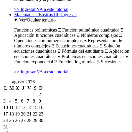
>> Ingresar YA a este tutorial
Matemáticas Básicas III [Ingresar]
Ver/Ocultar temario
Funciones polinómicas Ξ Función polinómica cuadrática Ξ
Aplicación funciones cuadráticas Ξ Números complejos Ξ
Operaciones con números complejos Ξ Representación de
números complejos Ξ Ecuaciones cuadráticas Ξ Solución
ecuaciones cuadráticas Ξ Fórmula del estudiante Ξ Aplicación
ecuaciones cuadráticas Ξ Problemas ecuaciones cuadráticas Ξ
Función exponencial Ξ Función logarítmica Ξ Sucesiones.
>> Ingresar YA a este tutorial
agosto 2026
L
M
X
J
V
S
D
1
2
3
4
5
6
7
8
9
10
11
12
13
14
15
16
17
18
19
20
21
22
23
24
25
26
27
28
29
30
31