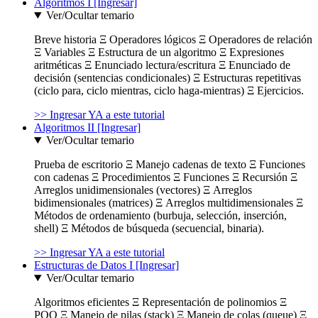
Algoritmos I [Ingresar]
Ver/Ocultar temario
Breve historia Ξ Operadores lógicos Ξ Operadores de relación
Ξ Variables Ξ Estructura de un algoritmo Ξ Expresiones
aritméticas Ξ Enunciado lectura/escritura Ξ Enunciado de
decisión (sentencias condicionales) Ξ Estructuras repetitivas
(ciclo para, ciclo mientras, ciclo haga-mientras) Ξ Ejercicios.
>> Ingresar YA a este tutorial
Algoritmos II [Ingresar]
Ver/Ocultar temario
Prueba de escritorio Ξ Manejo cadenas de texto Ξ Funciones
con cadenas Ξ Procedimientos Ξ Funciones Ξ Recursión Ξ
Arreglos unidimensionales (vectores) Ξ Arreglos
bidimensionales (matrices) Ξ Arreglos multidimensionales Ξ
Métodos de ordenamiento (burbuja, selección, inserción,
shell) Ξ Métodos de búsqueda (secuencial, binaria).
>> Ingresar YA a este tutorial
Estructuras de Datos I [Ingresar]
Ver/Ocultar temario
Algoritmos eficientes Ξ Representación de polinomios Ξ
POO Ξ Manejo de pilas (stack) Ξ Manejo de colas (queue) Ξ