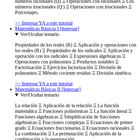
números racionales (Q) Ξ Operaciones con racionales Ξ Los
números irracionales (Q') Ξ Operaciones con irracionales Ξ
Porcentajes.
>> Ingresar YA a este tutorial
Matemáticas Básicas I [Ingresar]
Ver/Ocultar temario
Propiedades de los reales (R) Ξ Aplicación y operaciones con
los reales (R) Ξ Propiedades de los radicales Ξ Aplicación y
operación con los radicales Ξ Expresiones algebraicas Ξ
Operaciones con polinomios Ξ Productos notables Ξ
Factorización Ξ Ejercicios factorización Ξ División de
polinomios Ξ Método cociente residuo Ξ División sintética.
>> Ingresar YA a este tutorial
Matemáticas Básicas II [Ingresar]
Ver/Ocultar temario
La relación Ξ Aplicación de la relación Ξ La función
matemática Ξ Funciones polinómicas Ξ La función lineal Ξ
Funciones algebraicas Ξ Simplificación de fracciones
algebraicas Ξ Fracciones complejas Ξ Ecuaciones de primer
grado Ξ Ecuaciones fraccionarias Ξ Ecuaciones racionales Ξ
La combinación Ξ La permutación Ξ Aplicación de la
combinación y la permutación.