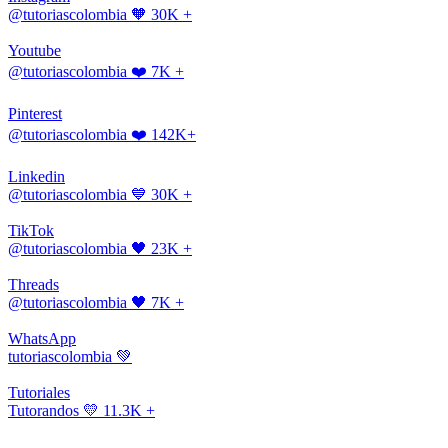
@tutoriascolombia
🧡 30K +
Youtube
@tutoriascolombia
❤️ 7K +
Pinterest
@tutoriascolombia
❤️ 142K+
Linkedin
@tutoriascolombia
💙 30K +
TikTok
@tutoriascolombia
🖤 23K +
Threads
@tutoriascolombia
🖤 7K +
WhatsApp
tutoriascolombia
💚
Tutoriales
Tutorandos
💛 11.3K +