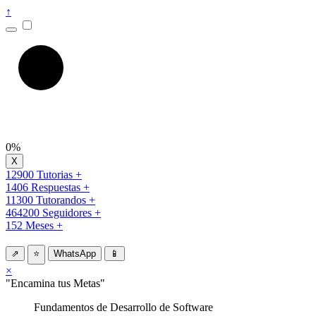
↑
0%
12900 Tutorias +
1406 Respuestas +
11300 Tutorandos +
464200 Seguidores +
152 Meses +
⇗
⭐
WhatsApp
📱
×
"Encamina tus Metas"
Fundamentos de Desarrollo de Software