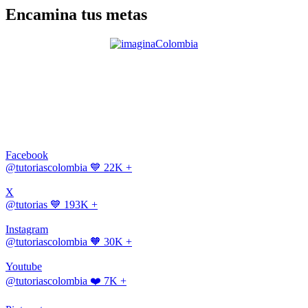
Encamina tus metas
Facebook
@tutoriascolombia
💙 22K +
X
@tutorias
💙 193K +
Instagram
@tutoriascolombia
🧡 30K +
Youtube
@tutoriascolombia
❤️ 7K +