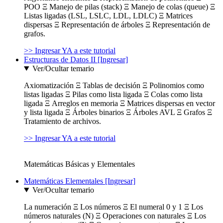
POO Ξ Manejo de pilas (stack) Ξ Manejo de colas (queue) Ξ
Listas ligadas (LSL, LSLC, LDL, LDLC) Ξ Matrices
dispersas Ξ Representación de árboles Ξ Representación de
grafos.
>> Ingresar YA a este tutorial
Estructuras de Datos II [Ingresar]
Ver/Ocultar temario
Axiomatización Ξ Tablas de decisión Ξ Polinomios como
listas ligadas Ξ Pilas como lista ligada Ξ Colas como lista
ligada Ξ Arreglos en memoria Ξ Matrices dispersas en vector
y lista ligada Ξ Árboles binarios Ξ Árboles AVL Ξ Grafos Ξ
Tratamiento de archivos.
>> Ingresar YA a este tutorial
Matemáticas Básicas y Elementales
Matemáticas Elementales [Ingresar]
Ver/Ocultar temario
La numeración Ξ Los números Ξ El numeral 0 y 1 Ξ Los
números naturales (N) Ξ Operaciones con naturales Ξ Los