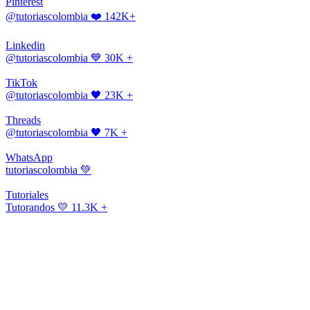
Pinterest
@tutoriascolombia
❤️ 142K+
Linkedin
@tutoriascolombia
💙 30K +
TikTok
@tutoriascolombia
🖤 23K +
Threads
@tutoriascolombia
🖤 7K +
WhatsApp
tutoriascolombia
💚
Tutoriales
Tutorandos
💛 11.3K +