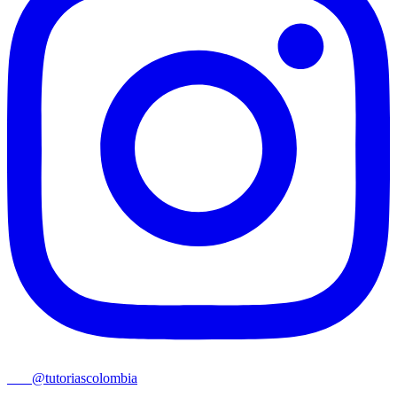
@tutoriascolombia