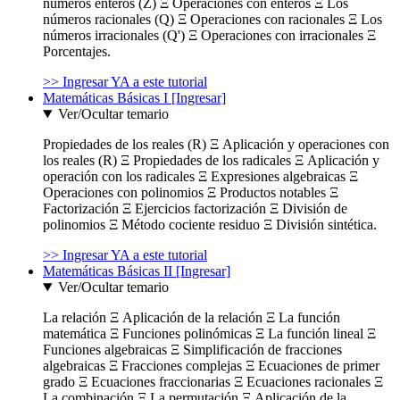
números enteros (Z) Ξ Operaciones con enteros Ξ Los
números racionales (Q) Ξ Operaciones con racionales Ξ Los
números irracionales (Q') Ξ Operaciones con irracionales Ξ
Porcentajes.
>> Ingresar YA a este tutorial
Matemáticas Básicas I [Ingresar]
Ver/Ocultar temario
Propiedades de los reales (R) Ξ Aplicación y operaciones con
los reales (R) Ξ Propiedades de los radicales Ξ Aplicación y
operación con los radicales Ξ Expresiones algebraicas Ξ
Operaciones con polinomios Ξ Productos notables Ξ
Factorización Ξ Ejercicios factorización Ξ División de
polinomios Ξ Método cociente residuo Ξ División sintética.
>> Ingresar YA a este tutorial
Matemáticas Básicas II [Ingresar]
Ver/Ocultar temario
La relación Ξ Aplicación de la relación Ξ La función
matemática Ξ Funciones polinómicas Ξ La función lineal Ξ
Funciones algebraicas Ξ Simplificación de fracciones
algebraicas Ξ Fracciones complejas Ξ Ecuaciones de primer
grado Ξ Ecuaciones fraccionarias Ξ Ecuaciones racionales Ξ
La combinación Ξ La permutación Ξ Aplicación de la