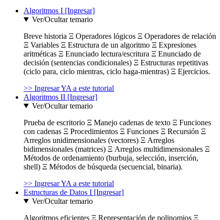
Algoritmos I [Ingresar]
Ver/Ocultar temario
Breve historia Ξ Operadores lógicos Ξ Operadores de relación
Ξ Variables Ξ Estructura de un algoritmo Ξ Expresiones
aritméticas Ξ Enunciado lectura/escritura Ξ Enunciado de
decisión (sentencias condicionales) Ξ Estructuras repetitivas
(ciclo para, ciclo mientras, ciclo haga-mientras) Ξ Ejercicios.
>> Ingresar YA a este tutorial
Algoritmos II [Ingresar]
Ver/Ocultar temario
Prueba de escritorio Ξ Manejo cadenas de texto Ξ Funciones
con cadenas Ξ Procedimientos Ξ Funciones Ξ Recursión Ξ
Arreglos unidimensionales (vectores) Ξ Arreglos
bidimensionales (matrices) Ξ Arreglos multidimensionales Ξ
Métodos de ordenamiento (burbuja, selección, inserción,
shell) Ξ Métodos de búsqueda (secuencial, binaria).
>> Ingresar YA a este tutorial
Estructuras de Datos I [Ingresar]
Ver/Ocultar temario
Algoritmos eficientes Ξ Representación de polinomios Ξ