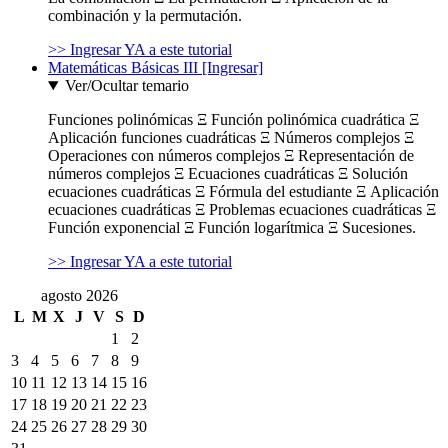
combinación y la permutación.
>> Ingresar YA a este tutorial
Matemáticas Básicas III [Ingresar]
Ver/Ocultar temario
Funciones polinómicas Ξ Función polinómica cuadrática Ξ
Aplicación funciones cuadráticas Ξ Números complejos Ξ
Operaciones con números complejos Ξ Representación de
números complejos Ξ Ecuaciones cuadráticas Ξ Solución
ecuaciones cuadráticas Ξ Fórmula del estudiante Ξ Aplicación
ecuaciones cuadráticas Ξ Problemas ecuaciones cuadráticas Ξ
Función exponencial Ξ Función logarítmica Ξ Sucesiones.
>> Ingresar YA a este tutorial
agosto 2026
L
M
X
J
V
S
D
1
2
3
4
5
6
7
8
9
10
11
12
13
14
15
16
17
18
19
20
21
22
23
24
25
26
27
28
29
30