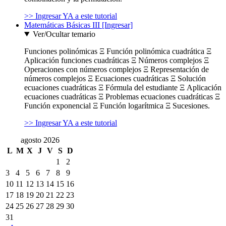
>> Ingresar YA a este tutorial
Matemáticas Básicas III [Ingresar]
Ver/Ocultar temario
Funciones polinómicas Ξ Función polinómica cuadrática Ξ
Aplicación funciones cuadráticas Ξ Números complejos Ξ
Operaciones con números complejos Ξ Representación de
números complejos Ξ Ecuaciones cuadráticas Ξ Solución
ecuaciones cuadráticas Ξ Fórmula del estudiante Ξ Aplicación
ecuaciones cuadráticas Ξ Problemas ecuaciones cuadráticas Ξ
Función exponencial Ξ Función logarítmica Ξ Sucesiones.
>> Ingresar YA a este tutorial
agosto 2026
L
M
X
J
V
S
D
1
2
3
4
5
6
7
8
9
10
11
12
13
14
15
16
17
18
19
20
21
22
23
24
25
26
27
28
29
30
31