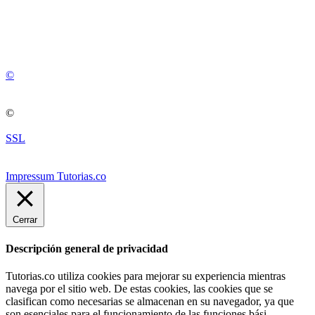
💚
© 2012 -
2
0
2
5
©
©
SSL
Impressum Tutorias.co
Cerrar
Descripción general de privacidad
Tutorias.co utiliza cookies para mejorar su experiencia mientras
navega por el sitio web. De estas cookies, las cookies que se
clasifican como necesarias se almacenan en su navegador, ya que
son esenciales para el funcionamiento de las funciones bási
...