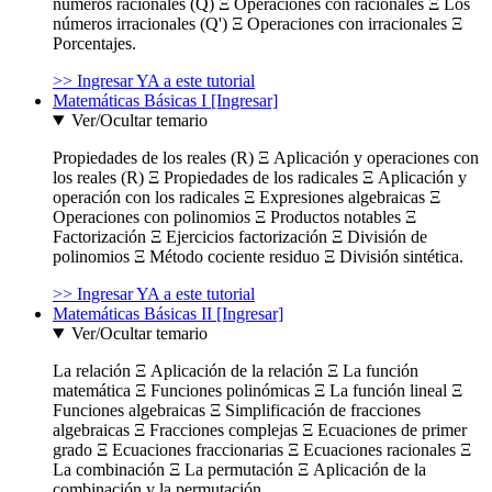
números racionales (Q) Ξ Operaciones con racionales Ξ Los
números irracionales (Q') Ξ Operaciones con irracionales Ξ
Porcentajes.
>> Ingresar YA a este tutorial
Matemáticas Básicas I [Ingresar]
Ver/Ocultar temario
Propiedades de los reales (R) Ξ Aplicación y operaciones con
los reales (R) Ξ Propiedades de los radicales Ξ Aplicación y
operación con los radicales Ξ Expresiones algebraicas Ξ
Operaciones con polinomios Ξ Productos notables Ξ
Factorización Ξ Ejercicios factorización Ξ División de
polinomios Ξ Método cociente residuo Ξ División sintética.
>> Ingresar YA a este tutorial
Matemáticas Básicas II [Ingresar]
Ver/Ocultar temario
La relación Ξ Aplicación de la relación Ξ La función
matemática Ξ Funciones polinómicas Ξ La función lineal Ξ
Funciones algebraicas Ξ Simplificación de fracciones
algebraicas Ξ Fracciones complejas Ξ Ecuaciones de primer
grado Ξ Ecuaciones fraccionarias Ξ Ecuaciones racionales Ξ
La combinación Ξ La permutación Ξ Aplicación de la
combinación y la permutación.