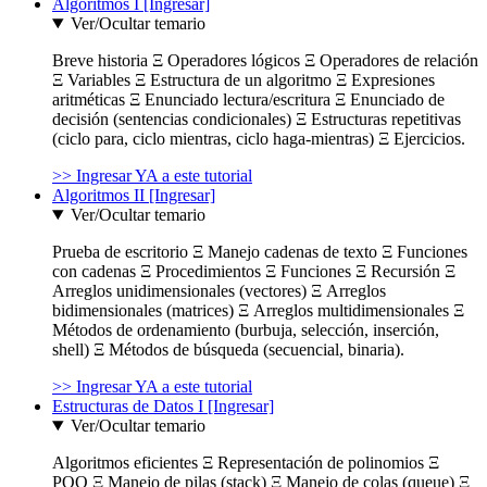
Algoritmos I [Ingresar]
Ver/Ocultar temario
Breve historia Ξ Operadores lógicos Ξ Operadores de relación
Ξ Variables Ξ Estructura de un algoritmo Ξ Expresiones
aritméticas Ξ Enunciado lectura/escritura Ξ Enunciado de
decisión (sentencias condicionales) Ξ Estructuras repetitivas
(ciclo para, ciclo mientras, ciclo haga-mientras) Ξ Ejercicios.
>> Ingresar YA a este tutorial
Algoritmos II [Ingresar]
Ver/Ocultar temario
Prueba de escritorio Ξ Manejo cadenas de texto Ξ Funciones
con cadenas Ξ Procedimientos Ξ Funciones Ξ Recursión Ξ
Arreglos unidimensionales (vectores) Ξ Arreglos
bidimensionales (matrices) Ξ Arreglos multidimensionales Ξ
Métodos de ordenamiento (burbuja, selección, inserción,
shell) Ξ Métodos de búsqueda (secuencial, binaria).
>> Ingresar YA a este tutorial
Estructuras de Datos I [Ingresar]
Ver/Ocultar temario
Algoritmos eficientes Ξ Representación de polinomios Ξ
POO Ξ Manejo de pilas (stack) Ξ Manejo de colas (queue) Ξ