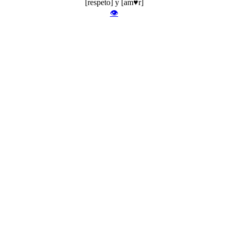
[respeto] y [am♥r]
👁