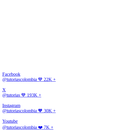
Facebook
@tutoriascolombia
💙 22K +
X
@tutorias
💙 193K +
Instagram
@tutoriascolombia
🧡 30K +
Youtube
@tutoriascolombia
❤️ 7K +