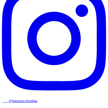
@tutoriascolombia