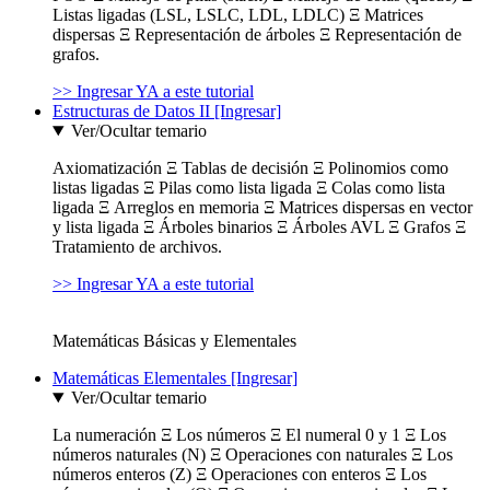
Listas ligadas (LSL, LSLC, LDL, LDLC) Ξ Matrices
dispersas Ξ Representación de árboles Ξ Representación de
grafos.
>> Ingresar YA a este tutorial
Estructuras de Datos II [Ingresar]
Ver/Ocultar temario
Axiomatización Ξ Tablas de decisión Ξ Polinomios como
listas ligadas Ξ Pilas como lista ligada Ξ Colas como lista
ligada Ξ Arreglos en memoria Ξ Matrices dispersas en vector
y lista ligada Ξ Árboles binarios Ξ Árboles AVL Ξ Grafos Ξ
Tratamiento de archivos.
>> Ingresar YA a este tutorial
Matemáticas Básicas y Elementales
Matemáticas Elementales [Ingresar]
Ver/Ocultar temario
La numeración Ξ Los números Ξ El numeral 0 y 1 Ξ Los
números naturales (N) Ξ Operaciones con naturales Ξ Los
números enteros (Z) Ξ Operaciones con enteros Ξ Los