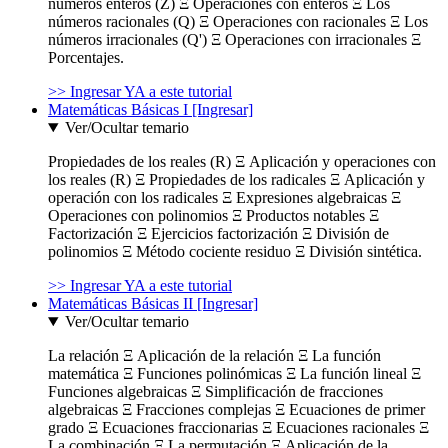
números enteros (Z) Ξ Operaciones con enteros Ξ Los
números racionales (Q) Ξ Operaciones con racionales Ξ Los
números irracionales (Q') Ξ Operaciones con irracionales Ξ
Porcentajes.
>> Ingresar YA a este tutorial
Matemáticas Básicas I [Ingresar]
Ver/Ocultar temario
Propiedades de los reales (R) Ξ Aplicación y operaciones con
los reales (R) Ξ Propiedades de los radicales Ξ Aplicación y
operación con los radicales Ξ Expresiones algebraicas Ξ
Operaciones con polinomios Ξ Productos notables Ξ
Factorización Ξ Ejercicios factorización Ξ División de
polinomios Ξ Método cociente residuo Ξ División sintética.
>> Ingresar YA a este tutorial
Matemáticas Básicas II [Ingresar]
Ver/Ocultar temario
La relación Ξ Aplicación de la relación Ξ La función
matemática Ξ Funciones polinómicas Ξ La función lineal Ξ
Funciones algebraicas Ξ Simplificación de fracciones
algebraicas Ξ Fracciones complejas Ξ Ecuaciones de primer
grado Ξ Ecuaciones fraccionarias Ξ Ecuaciones racionales Ξ
La combinación Ξ La permutación Ξ Aplicación de la