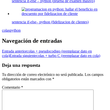
sentencia if-else – python (prueba de examen masivo)
sentencia if-else– python (fidelizacion de clientes)
colas
python
Navegación de entradas
Entrada anterior
colas + pseudocodigo (reemplazar dato en
cola)
Entrada siguiente
colas + turbo C (reemplazar dato en cola)
Deja una respuesta
Tu dirección de correo electrónico no será publicada.
Los campos
obligatorios están marcados con
*
Comentario
*