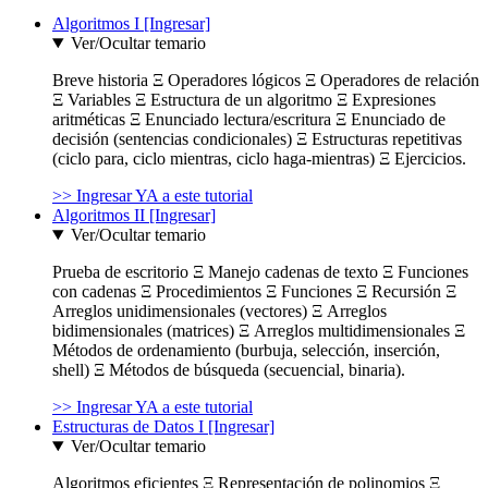
Algoritmos I [Ingresar]
Ver/Ocultar temario
Breve historia Ξ Operadores lógicos Ξ Operadores de relación
Ξ Variables Ξ Estructura de un algoritmo Ξ Expresiones
aritméticas Ξ Enunciado lectura/escritura Ξ Enunciado de
decisión (sentencias condicionales) Ξ Estructuras repetitivas
(ciclo para, ciclo mientras, ciclo haga-mientras) Ξ Ejercicios.
>> Ingresar YA a este tutorial
Algoritmos II [Ingresar]
Ver/Ocultar temario
Prueba de escritorio Ξ Manejo cadenas de texto Ξ Funciones
con cadenas Ξ Procedimientos Ξ Funciones Ξ Recursión Ξ
Arreglos unidimensionales (vectores) Ξ Arreglos
bidimensionales (matrices) Ξ Arreglos multidimensionales Ξ
Métodos de ordenamiento (burbuja, selección, inserción,
shell) Ξ Métodos de búsqueda (secuencial, binaria).
>> Ingresar YA a este tutorial
Estructuras de Datos I [Ingresar]
Ver/Ocultar temario
Algoritmos eficientes Ξ Representación de polinomios Ξ