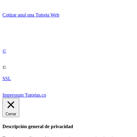
Cotizar aquí una Tutoria Web
💚
© 2012 -
2
0
2
5
©
©
SSL
Impressum Tutorias.co
Cerrar
Descripción general de privacidad