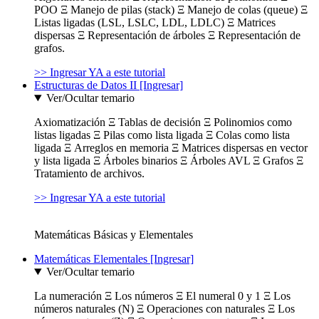
POO Ξ Manejo de pilas (stack) Ξ Manejo de colas (queue) Ξ
Listas ligadas (LSL, LSLC, LDL, LDLC) Ξ Matrices
dispersas Ξ Representación de árboles Ξ Representación de
grafos.
>> Ingresar YA a este tutorial
Estructuras de Datos II [Ingresar]
Ver/Ocultar temario
Axiomatización Ξ Tablas de decisión Ξ Polinomios como
listas ligadas Ξ Pilas como lista ligada Ξ Colas como lista
ligada Ξ Arreglos en memoria Ξ Matrices dispersas en vector
y lista ligada Ξ Árboles binarios Ξ Árboles AVL Ξ Grafos Ξ
Tratamiento de archivos.
>> Ingresar YA a este tutorial
Matemáticas Básicas y Elementales
Matemáticas Elementales [Ingresar]
Ver/Ocultar temario
La numeración Ξ Los números Ξ El numeral 0 y 1 Ξ Los
números naturales (N) Ξ Operaciones con naturales Ξ Los