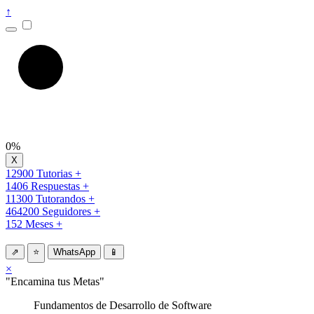
↑
0%
12900 Tutorias +
1406 Respuestas +
11300 Tutorandos +
464200 Seguidores +
152 Meses +
⇗
⭐
WhatsApp
📱
×
"Encamina tus Metas"
Fundamentos de Desarrollo de Software