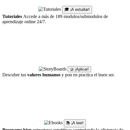
🎓 ¡A estudiar!
Tutoriales
Accede a más de 189 modulos/submodulos de
aprendizaje online 24/7.
🤝 ¡Aplicar!
Descubre tus
valores humanos
y pon en practica el buen ser.
📚 ¡A leer!
Programe bien
estructuras repetitivas controlando la eficiencia de