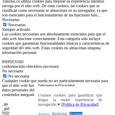
Tutorias.co utiliza cookies para mejorar su experiencia mientras
navega por el sitio web. De estas cookies, las cookies que se
clasifican como necesarias se almacenan en su navegador, ya que
son esenciales para el funcionamiento de las funciones bási
...
Necesarias
Necesarias
Siempre activado
Las cookies necesarias son absolutamente esenciales para que el
sitio web funcione correctamente. Esta categoría solo incluye
cookies que garantizan funcionalidades básicas y características de
seguridad del sitio web. Estas cookies no almacenan ninguna
información personal.
PHPSESSID
cookielawinfo-checkbox-necessary
No necesaria
No necesaria
Cualquier cookie que pueda no ser particularmente necesaria para
Valoramos tu Privacidad
que el sitio web funcione y se utilice específicamente para recopilar
datos personales del usuario a través de análisis, anuncios y otros
contenidos integrados se denomina cookie no necesaria.
Usamos cookies para garantizar que
tengas la mejor experiencia de
_ga
navegación ♥ [
Política de Privacidad
]
_gid
NID
Ajustar
Rechazar
Aceptar