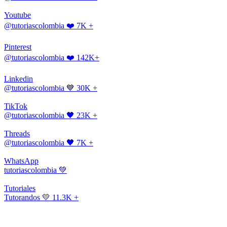
Youtube
@tutoriascolombia
❤️ 7K +
Pinterest
@tutoriascolombia
❤️ 142K+
Linkedin
@tutoriascolombia
💙 30K +
TikTok
@tutoriascolombia
🖤 23K +
Threads
@tutoriascolombia
🖤 7K +
WhatsApp
tutoriascolombia
💚
Tutoriales
Tutorandos
💛 11.3K +