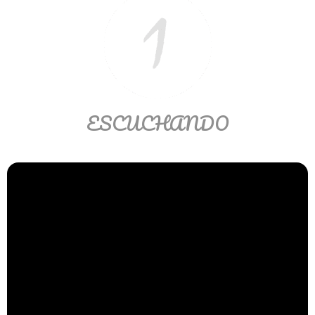
Ver/Ocultar temario
Propiedades de los reales (R) Ξ
Aplicación y operaciones con los
reales (R) Ξ Propiedades de los
radicales Ξ Aplicación y operación
con los radicales Ξ Expresiones
ESCUCHANDO
algebraicas Ξ Operaciones con
polinomios Ξ Productos notables Ξ
Factorización Ξ Ejercicios
factorización Ξ División de
polinomios Ξ Método cociente
residuo Ξ División sintética.
>> Ingresar YA a este tutorial