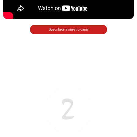
Matemáticas Básicas II
[Ingresar]
Ver/Ocultar temario
Suscribete a nuestro canal
La relación Ξ Aplicación de la
relación Ξ La función matemática Ξ
Funciones polinómicas Ξ La función
lineal Ξ Funciones algebraicas Ξ
Simplificación de fracciones
algebraicas Ξ Fracciones complejas
Ξ Ecuaciones de primer grado Ξ
Ecuaciones fraccionarias Ξ
Ecuaciones racionales Ξ La
combinación Ξ La permutación Ξ
Aplicación de la combinación y la
permutación.