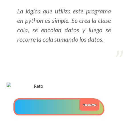
La lógica que utiliza este programa
>> Ingresar YA a este tutorial
en python es simple. Se crea la clase
cola, se encolan datos y luego se
Estructuras de Datos I
recorre la cola sumando los datos.
[Ingresar]
Ver/Ocultar temario
Algoritmos eficientes Ξ
Representación de polinomios Ξ
POO Ξ Manejo de pilas (stack) Ξ
Manejo de colas (queue) Ξ Listas
ligadas (LSL, LSLC, LDL, LDLC) Ξ
Matrices dispersas Ξ
TU RETO
Representación de árboles Ξ
Representación de grafos.