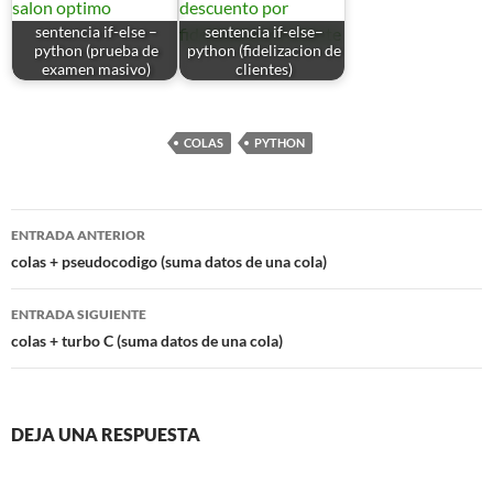
sentencia if-else –
sentencia if-else–
python (prueba de
python (fidelizacion de
examen masivo)
clientes)
COLAS
PYTHON
Navegación
ENTRADA ANTERIOR
de
colas + pseudocodigo (suma datos de una cola)
entradas
ENTRADA SIGUIENTE
colas + turbo C (suma datos de una cola)
DEJA UNA RESPUESTA