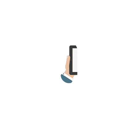
>> Ingresar YA a este tutorial
Estructuras de Datos II
[Ingresar]
Ver/Ocultar temario
Axiomatización Ξ Tablas de decisión
Ξ Polinomios como listas ligadas Ξ
Pilas como lista ligada Ξ Colas
como lista ligada Ξ Arreglos en
memoria Ξ Matrices dispersas en
vector y lista ligada Ξ Árboles
binarios Ξ Árboles AVL Ξ Grafos Ξ
Tratamiento de archivos.