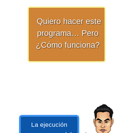
>> Ingresar YA a este tutorial
Quiero hacer este
programa… Pero
¿Cómo funciona?
Matemáticas Básicas y
Elementales
Matemáticas
Elementales [Ingresar]
Ver/Ocultar temario
La ejecución
La numeración Ξ Los números Ξ El