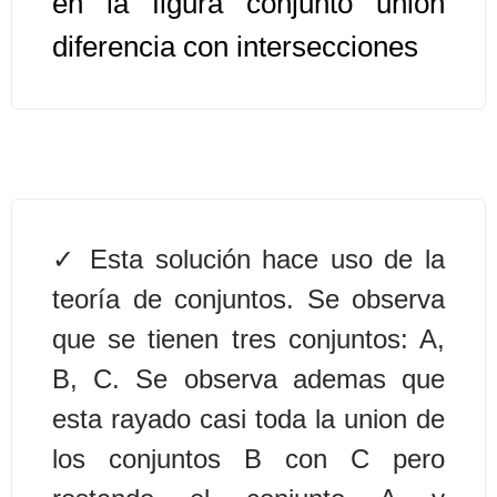
en la figura conjunto union
diferencia con intersecciones
Algoritmos II [Ingresar]
Ver/Ocultar temario
Prueba de escritorio Ξ Manejo
cadenas de texto Ξ Funciones con
cadenas Ξ Procedimientos Ξ
Funciones Ξ Recursión Ξ Arreglos
Esta solución hace uso de la
unidimensionales (vectores) Ξ
teoría de conjuntos. Se observa
Arreglos bidimensionales (matrices)
que se tienen tres conjuntos: A,
Ξ Arreglos multidimensionales Ξ
Métodos de ordenamiento (burbuja,
B, C. Se observa ademas que
selección, inserción, shell) Ξ
esta rayado casi toda la union de
Métodos de búsqueda (secuencial,
los conjuntos B con C pero
binaria).