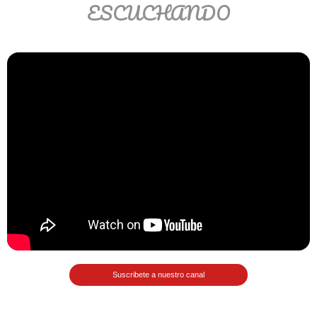
ESCUCHANDO
Ver/Ocultar temario
Propiedades de los reales (R) Ξ
Aplicación y operaciones con los
reales (R) Ξ Propiedades de los
radicales Ξ Aplicación y operación
con los radicales Ξ Expresiones
algebraicas Ξ Operaciones con
polinomios Ξ Productos notables Ξ
Factorización Ξ Ejercicios
factorización Ξ División de
polinomios Ξ Método cociente
residuo Ξ División sintética.
Suscribete a nuestro canal
>> Ingresar YA a este tutorial