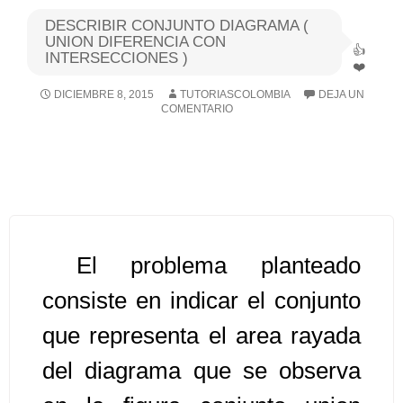
DESCRIBIR CONJUNTO DIAGRAMA (
Algoritmos I [Ingresar]
UNION DIFERENCIA CON
INTERSECCIONES )
Ver/Ocultar temario
DICIEMBRE 8, 2015
TUTORIASCOLOMBIA
DEJA UN
COMENTARIO
Breve historia Ξ Operadores lógicos
Ξ Operadores de relación Ξ
Variables Ξ Estructura de un
algoritmo Ξ Expresiones aritméticas
Ξ Enunciado lectura/escritura Ξ
Enunciado de decisión (sentencias
El problema planteado
condicionales) Ξ Estructuras
repetitivas (ciclo para, ciclo mientras,
consiste en indicar el conjunto
ciclo haga-mientras) Ξ Ejercicios.
que representa el area rayada
del diagrama que se observa
>> Ingresar YA a este tutorial