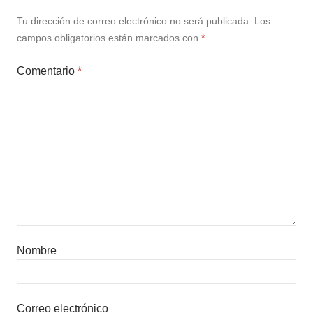
Ξ Solución ecuaciones cuadráticas
Tu dirección de correo electrónico no será publicada.
Los
Ξ Fórmula del estudiante Ξ
campos obligatorios están marcados con
*
Aplicación ecuaciones cuadráticas Ξ
Problemas ecuaciones cuadráticas
Comentario
*
Ξ Función exponencial Ξ Función
logarítmica Ξ Sucesiones.
>> Ingresar YA a este tutorial
Nombre
Correo electrónico