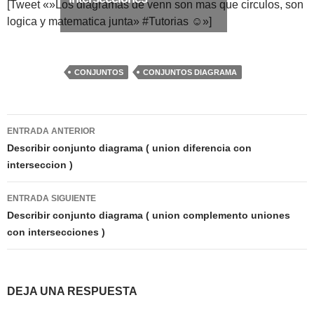
[Tweet «»Los diagramas de venn son mas que circulos, son
logica y matematica junta» #Tutorias ☺»]
>> Ingresar YA a este tutorial
CONJUNTOS
CONJUNTOS DIAGRAMA
Matemáticas Básicas
III [Ingresar]
Navegación
ENTRADA ANTERIOR
de
Describir conjunto diagrama ( union diferencia con
Ver/Ocultar temario
interseccion )
entradas
Funciones polinómicas Ξ Función
polinómica cuadrática Ξ Aplicación
ENTRADA SIGUIENTE
Describir conjunto diagrama ( union complemento uniones
funciones cuadráticas Ξ Números
con intersecciones )
complejos Ξ Operaciones con
números complejos Ξ
Representación de números
DEJA UNA RESPUESTA
complejos Ξ Ecuaciones cuadráticas