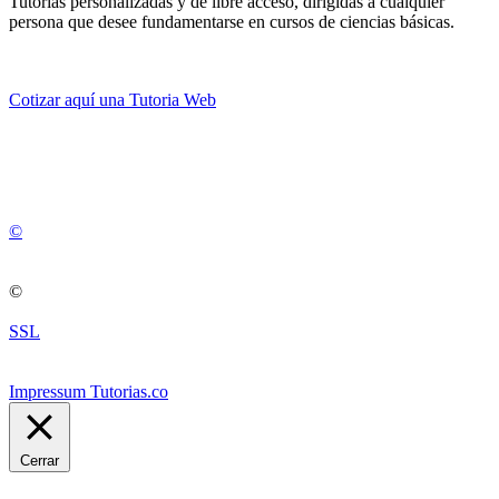
Tutorias personalizadas y de libre acceso, dirigidas a cualquier
persona que desee fundamentarse en cursos de ciencias básicas.
Cotizar aquí una Tutoria Web
💚
© 2012 -
2
0
2
5
©
©
SSL
Impressum Tutorias.co
Cerrar