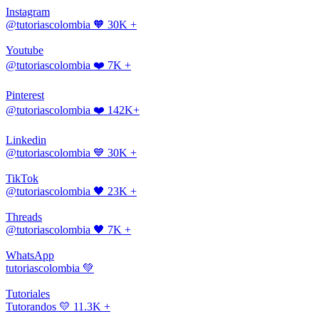
Instagram
@tutoriascolombia
🧡 30K +
Youtube
@tutoriascolombia
❤️ 7K +
Pinterest
@tutoriascolombia
❤️ 142K+
Linkedin
@tutoriascolombia
💙 30K +
TikTok
@tutoriascolombia
🖤 23K +
Threads
@tutoriascolombia
🖤 7K +
WhatsApp
tutoriascolombia
💚
Tutoriales
Tutorandos
💛 11.3K +