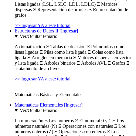
Listas ligadas (LSL, LSLC, LDL, LDLC) Ξ Matrices
dispersas Ξ Representación de árboles Ξ Representación de
grafos.
>> Ingresar YA a este tutorial
Estructuras de Datos II [Ingresar]
Ver/Ocultar temario
Axiomatización Ξ Tablas de decisión Ξ Polinomios como
listas ligadas Ξ Pilas como lista ligada Ξ Colas como lista
ligada Ξ Arreglos en memoria Ξ Matrices dispersas en vector
y lista ligada Ξ Árboles binarios Ξ Árboles AVL Ξ Grafos Ξ
Tratamiento de archivos.
>> Ingresar YA a este tutorial
Matemáticas Básicas y Elementales
Matemáticas Elementales [Ingresar]
Ver/Ocultar temario
La numeración Ξ Los números Ξ El numeral 0 y 1 Ξ Los
números naturales (N) Ξ Operaciones con naturales Ξ Los
números enteros (Z) Ξ Operaciones con enteros Ξ Los