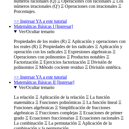
números racionales (Q) Ξ Operaciones con racionales Ξ Los
números irracionales (Q') Ξ Operaciones con irracionales Ξ
Porcentajes.
>> Ingresar YA a este tutorial
Matemáticas Básicas I [Ingresar]
Ver/Ocultar temario
Propiedades de los reales (R) Ξ Aplicación y operaciones con
los reales (R) Ξ Propiedades de los radicales Ξ Aplicación y
operación con los radicales Ξ Expresiones algebraicas Ξ
Operaciones con polinomios Ξ Productos notables Ξ
Factorización Ξ Ejercicios factorización Ξ División de
polinomios Ξ Método cociente residuo Ξ División sintética.
>> Ingresar YA a este tutorial
Matemáticas Básicas II [Ingresar]
Ver/Ocultar temario
La relación Ξ Aplicación de la relación Ξ La función
matemática Ξ Funciones polinómicas Ξ La función lineal Ξ
Funciones algebraicas Ξ Simplificación de fracciones
algebraicas Ξ Fracciones complejas Ξ Ecuaciones de primer
grado Ξ Ecuaciones fraccionarias Ξ Ecuaciones racionales Ξ
La combinación Ξ La permutación Ξ Aplicación de la
combinación y la permutación.