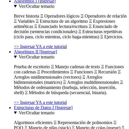
Algoritmos I [Ingresar]
Ver/Ocultar temario
Breve historia Ξ Operadores lógicos Ξ Operadores de relación
Ξ Variables Ξ Estructura de un algoritmo Ξ Expresiones
aritméticas Ξ Enunciado lectura/escritura Ξ Enunciado de
decisión (sentencias condicionales) Ξ Estructuras repetitivas
(ciclo para, ciclo mientras, ciclo haga-mientras) Ξ Ejercicios.
>> Ingresar YA a este tutorial
Algoritmos II [Ingresar]
Ver/Ocultar temario
Prueba de escritorio Ξ Manejo cadenas de texto Ξ Funciones
con cadenas Ξ Procedimientos Ξ Funciones Ξ Recursión Ξ
Arreglos unidimensionales (vectores) Ξ Arreglos
bidimensionales (matrices) Ξ Arreglos multidimensionales Ξ
Métodos de ordenamiento (burbuja, selección, inserción,
shell) Ξ Métodos de búsqueda (secuencial, binaria).
>> Ingresar YA a este tutorial
Estructuras de Datos I [Ingresar]
Ver/Ocultar temario
Algoritmos eficientes Ξ Representación de polinomios Ξ
POO Ξ Manejo de pilas (stack) Ξ Manejo de colas (queue) Ξ