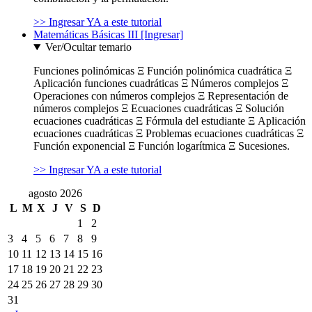
>> Ingresar YA a este tutorial
Matemáticas Básicas III [Ingresar]
Ver/Ocultar temario
Funciones polinómicas Ξ Función polinómica cuadrática Ξ
Aplicación funciones cuadráticas Ξ Números complejos Ξ
Operaciones con números complejos Ξ Representación de
números complejos Ξ Ecuaciones cuadráticas Ξ Solución
ecuaciones cuadráticas Ξ Fórmula del estudiante Ξ Aplicación
ecuaciones cuadráticas Ξ Problemas ecuaciones cuadráticas Ξ
Función exponencial Ξ Función logarítmica Ξ Sucesiones.
>> Ingresar YA a este tutorial
agosto 2026
L
M
X
J
V
S
D
1
2
3
4
5
6
7
8
9
10
11
12
13
14
15
16
17
18
19
20
21
22
23
24
25
26
27
28
29
30
31