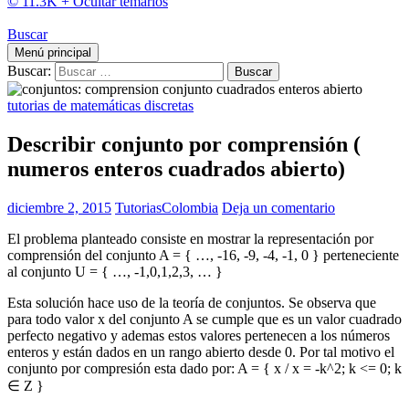
© 11.3K +
Ocultar temarios
Buscar
Menú principal
Buscar:
tutorias de matemáticas discretas
Describir conjunto por comprensión (
numeros enteros cuadrados abierto)
diciembre 2, 2015
TutoriasColombia
Deja un comentario
El problema planteado consiste en mostrar la representación por
comprensión del conjunto A = { …, -16, -9, -4, -1, 0 } perteneciente
al conjunto U = { …, -1,0,1,2,3, … }
Esta solución hace uso de la teoría de conjuntos. Se observa que
para todo valor x del conjunto A se cumple que es un valor cuadrado
perfecto negativo y ademas estos valores pertenecen a los números
enteros y están dados en un rango abierto desde 0. Por tal motivo el
conjunto por compresión esta dado por: A = { x / x = -k^2; k <= 0; k
∈ Z }