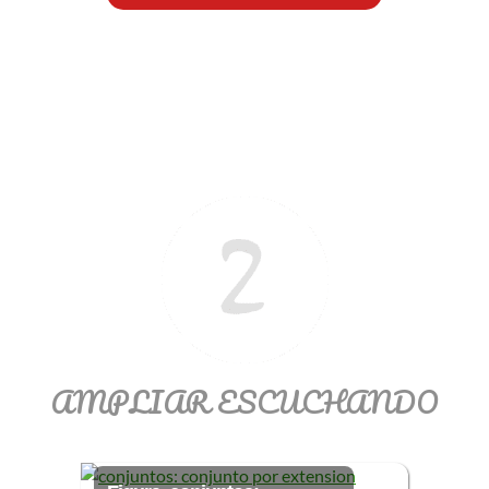
>> Ingresar YA a este tutorial
Matemáticas Básicas y
Elementales
Matemáticas
Elementales [Ingresar]
AMPLIAR ESCUCHANDO
Ver/Ocultar temario
La numeración Ξ Los números Ξ El