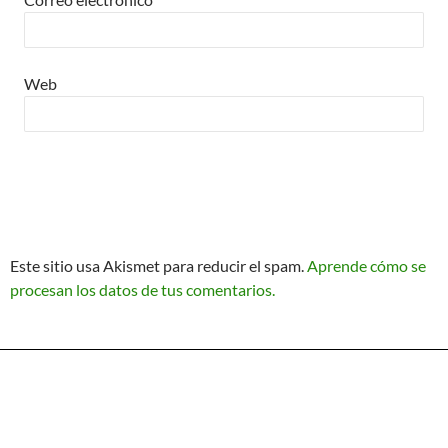
Matemáticas Básicas II
[Ingresar]
Web
Ver/Ocultar temario
La relación Ξ Aplicación de la
relación Ξ La función matemática Ξ
Funciones polinómicas Ξ La función
lineal Ξ Funciones algebraicas Ξ
Simplificación de fracciones
Este sitio usa Akismet para reducir el spam.
Aprende cómo se
algebraicas Ξ Fracciones complejas
procesan los datos de tus comentarios.
Ξ Ecuaciones de primer grado Ξ
Ecuaciones fraccionarias Ξ
Ecuaciones racionales Ξ La
Política de Privacidad
Funciona gracias a WordPress
combinación Ξ La permutación Ξ
Aplicación de la combinación y la
permutación.