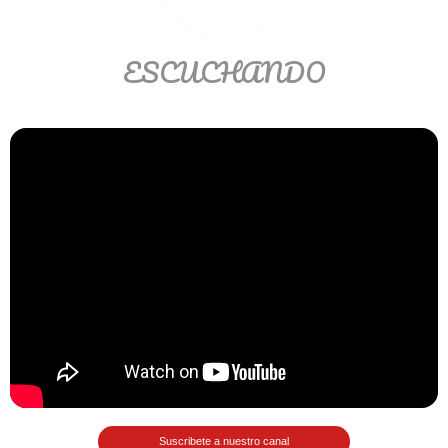
>> Ingresar YA a este tutorial
ESCUCHANDO
Estructuras de Datos II
[Ingresar]
Ver/Ocultar temario
Axiomatización Ξ Tablas de decisión
Ξ Polinomios como listas ligadas Ξ
Pilas como lista ligada Ξ Colas
como lista ligada Ξ Arreglos en
memoria Ξ Matrices dispersas en
vector y lista ligada Ξ Árboles
binarios Ξ Árboles AVL Ξ Grafos Ξ
Tratamiento de archivos.
Suscribete a nuestro canal