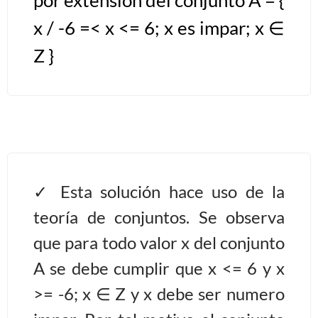
x / -6 =< x <= 6; x es impar; x ∈
Algoritmos II [Ingresar]
Z }
Ver/Ocultar temario
Prueba de escritorio Ξ Manejo
cadenas de texto Ξ Funciones con
cadenas Ξ Procedimientos Ξ
Funciones Ξ Recursión Ξ Arreglos
unidimensionales (vectores) Ξ
Esta solución hace uso de la
Arreglos bidimensionales (matrices)
teoría de conjuntos. Se observa
Ξ Arreglos multidimensionales Ξ
Métodos de ordenamiento (burbuja,
que para todo valor x del conjunto
selección, inserción, shell) Ξ
A se debe cumplir que x <= 6 y x
Métodos de búsqueda (secuencial,
>= -6; x ∈ Z y x debe ser numero
binaria).