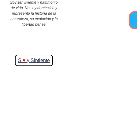
Soy ser viviente y patrimonio
de vida. No soy doméstico y
represento la historia de la
>> Ingresar YA a este tutorial
naturaleza, su evolución y la
libertad per se.
S
♥
y Sintiente
Matemáticas Básicas y
Elementales
Matemáticas
Elementales [Ingresar]
Ver/Ocultar temario
La numeración Ξ Los números Ξ El