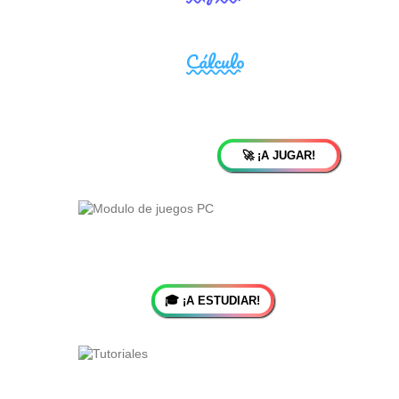
🚀 ¡A JUGAR!
🎓 ¡A ESTUDIAR!