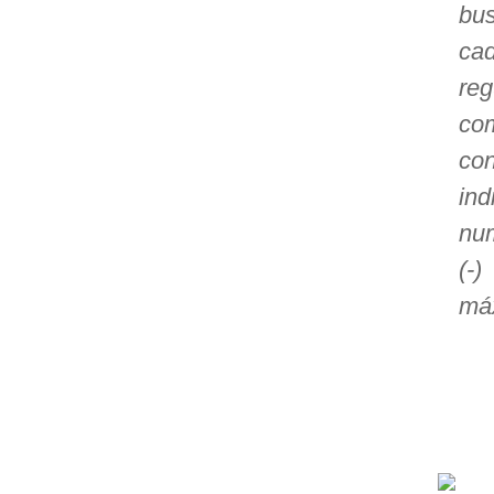
bu
ca
>> Ingresar YA a este tutorial
re
co
Estructuras de Datos II
con
[Ingresar]
in
Ver/Ocultar temario
num
Axiomatización Ξ Tablas de decisión
(-
Ξ Polinomios como listas ligadas Ξ
máx
Pilas como lista ligada Ξ Colas
como lista ligada Ξ Arreglos en
memoria Ξ Matrices dispersas en
vector y lista ligada Ξ Árboles
binarios Ξ Árboles AVL Ξ Grafos Ξ
Tratamiento de archivos.