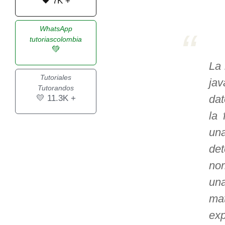
🖤 7K +
>> Ingresar YA a este tutorial
WhatsApp
tutoriascolombia
💚
Estructuras de Datos I
La 
[Ingresar]
Tutoriales
ja
Tutorandos
Ver/Ocultar temario
💛 11.3K +
dat
Algoritmos eficientes Ξ
la 
Representación de polinomios Ξ
un
POO Ξ Manejo de pilas (stack) Ξ
de
Manejo de colas (queue) Ξ Listas
no
ligadas (LSL, LSLC, LDL, LDLC) Ξ
un
Matrices dispersas Ξ
ma
Representación de árboles Ξ
Representación de grafos.
ex