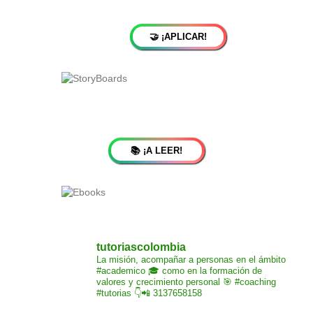
🤝 ¡APLICAR!
📚 ¡A LEER!
tutoriascolombia
La misión,
acompañar a personas
en el ámbito
#academico 🎓
como en la formación de
valores y crecimiento
personal 🎯 #coaching
#tutorias
👇📲 3137658158