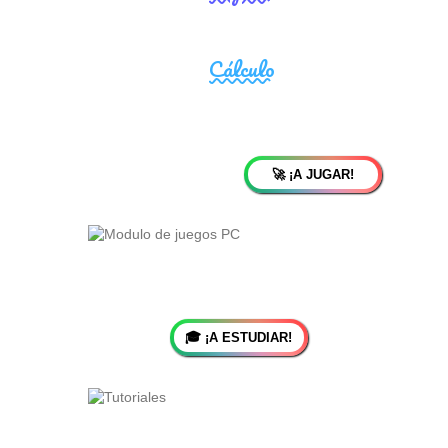
🚀 ¡A JUGAR!
🎓 ¡A ESTUDIAR!