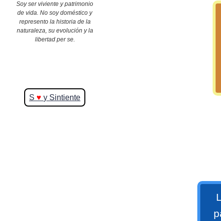
Soy ser viviente y patrimonio
de vida. No soy doméstico y
represento la historia de la
>> Ingresar YA a este tutorial
naturaleza, su evolución y la
libertad per se.
S
♥
y Sintiente
Matemáticas Básicas y
Elementales
Matemáticas
Elementales [Ingresar]
Ver/Ocultar temario
L
p
La numeración Ξ Los números Ξ El