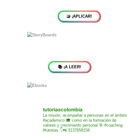
🤝 ¡APLICAR!
📚 ¡A LEER!
tutoriascolombia
La misión,
acompañar a personas
en el ámbito
#academico 🎓
como en la formación de
valores y crecimiento
personal 🎯 #coaching
#tutorias
👇📲 3137658158