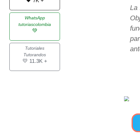
🖤 7K +
La 
>> Ingresar YA a este tutorial
Obj
WhatsApp
tutoriascolombia
fun
💚
Estructuras de Datos I
pa
[Ingresar]
ant
Tutoriales
Tutorandos
Ver/Ocultar temario
💛 11.3K +
Algoritmos eficientes Ξ
Representación de polinomios Ξ
POO Ξ Manejo de pilas (stack) Ξ
Manejo de colas (queue) Ξ Listas
ligadas (LSL, LSLC, LDL, LDLC) Ξ
Matrices dispersas Ξ
Representación de árboles Ξ
Representación de grafos.