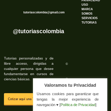
PRIVACIDAD
USO
MARCA
tutoriascolombia@gmail.com
SOMOS
SERVICIOS
TUTORIAS
@tutoriascolombia
Tutorias personalizadas y de
libre acceso, dirigidas a
©
cualquier persona que desee
fundamentarse en cursos de
ciencias básicas.
©
Valoramos tu Privacidad
Usamos cookies para garantizar que
SSL
Cotizar aquí una Tutoria Web
tengas la mejor experiencia de
navegación ♥ [
Política de Privacidad
]
Impressum Tutorias.co