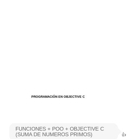
Algoritmos I [Ingresar]
Ver/Ocultar temario
Breve historia Ξ Operadores lógicos
Ξ Operadores de relación Ξ
Variables Ξ Estructura de un
algoritmo Ξ Expresiones aritméticas
Ξ Enunciado lectura/escritura Ξ
Enunciado de decisión (sentencias
condicionales) Ξ Estructuras
PROGRAMACIÓN EN OBJECTIVE C
repetitivas (ciclo para, ciclo mientras,
ciclo haga-mientras) Ξ Ejercicios.
FUNCIONES + POO + OBJECTIVE C
>> Ingresar YA a este tutorial
(SUMA DE NUMEROS PRIMOS)