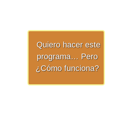
numeral 0 y 1 Ξ Los números
naturales (N) Ξ Operaciones con
naturales Ξ Los números enteros (Z)
Ξ Operaciones con enteros Ξ Los
números racionales (Q) Ξ
Quiero hacer este
Operaciones con racionales Ξ Los
números irracionales (Q') Ξ
programa… Pero
Operaciones con irracionales Ξ
¿Cómo funciona?
Porcentajes.
>> Ingresar YA a este tutorial
Matemáticas Básicas I
[Ingresar]