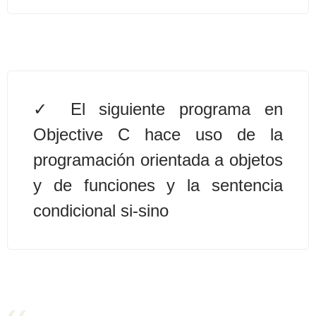
>> Ingresar YA a este tutorial
Estructuras de Datos I
[Ingresar]
El siguiente programa en
Ver/Ocultar temario
Objective C hace uso de la
programación orientada a objetos
Algoritmos eficientes Ξ
Representación de polinomios Ξ
y de funciones y la sentencia
POO Ξ Manejo de pilas (stack) Ξ
condicional si-sino
Manejo de colas (queue) Ξ Listas
ligadas (LSL, LSLC, LDL, LDLC) Ξ
Matrices dispersas Ξ
Representación de árboles Ξ
Representación de grafos.