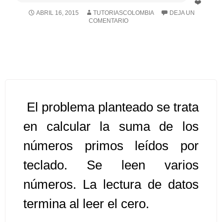
ABRIL 16, 2015
TUTORIASCOLOMBIA
DEJA UN
COMENTARIO
Algoritmos II [Ingresar]
Ver/Ocultar temario
Prueba de escritorio Ξ Manejo
cadenas de texto Ξ Funciones con
cadenas Ξ Procedimientos Ξ
El problema planteado se trata
Funciones Ξ Recursión Ξ Arreglos
unidimensionales (vectores) Ξ
en calcular la suma de los
Arreglos bidimensionales (matrices)
números primos leídos por
Ξ Arreglos multidimensionales Ξ
teclado. Se leen varios
Métodos de ordenamiento (burbuja,
selección, inserción, shell) Ξ
números. La lectura de datos
Métodos de búsqueda (secuencial,
termina al leer el cero.
binaria).