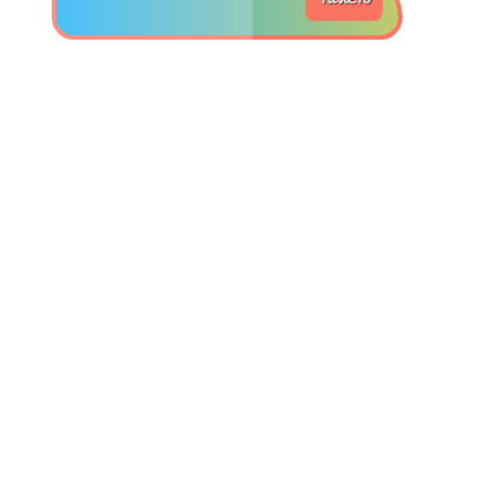
>> Ingresar YA a este tutorial
Matemáticas Básicas y
Elementales
Matemáticas
Elementales [Ingresar]
Ver/Ocultar temario
La numeración Ξ Los números Ξ El