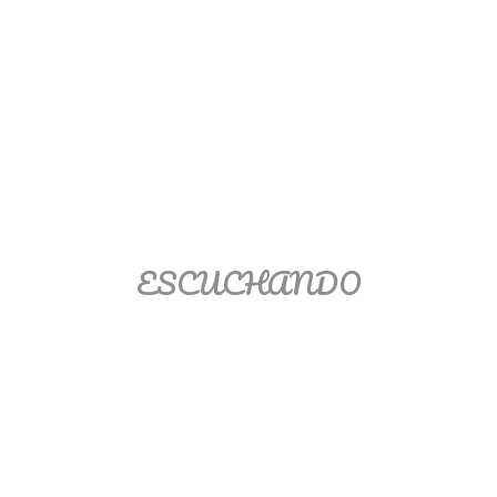
Matemáticas Básicas II
[Ingresar]
Ver/Ocultar temario
La relación Ξ Aplicación de la
relación Ξ La función matemática Ξ
Funciones polinómicas Ξ La función
lineal Ξ Funciones algebraicas Ξ
ESCUCHANDO
Simplificación de fracciones
algebraicas Ξ Fracciones complejas
Ξ Ecuaciones de primer grado Ξ
Ecuaciones fraccionarias Ξ
Ecuaciones racionales Ξ La
combinación Ξ La permutación Ξ
Aplicación de la combinación y la
permutación.