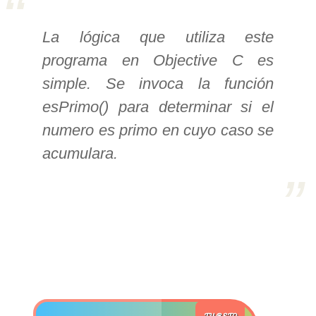
>> Ingresar YA a este tutorial
La lógica que utiliza este
programa en Objective C es
Estructuras de Datos II
simple. Se invoca la función
[Ingresar]
esPrimo() para determinar si el
numero es primo en cuyo caso se
Ver/Ocultar temario
acumulara.
Axiomatización Ξ Tablas de decisión
Ξ Polinomios como listas ligadas Ξ
Pilas como lista ligada Ξ Colas
como lista ligada Ξ Arreglos en
memoria Ξ Matrices dispersas en
vector y lista ligada Ξ Árboles
binarios Ξ Árboles AVL Ξ Grafos Ξ
Tratamiento de archivos.
TU RETO