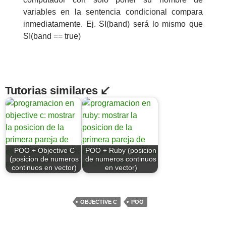
variables en la sentencia condicional compara
inmediatamente. Ej. SI(band) será lo mismo que
SI(band == true)
Tutorias similares ↙
POO + Objective C
POO + Ruby (posicion
(posicion de numeros
de numeros continuos
continuos en vector)
en vector)
OBJECTIVE C
POO