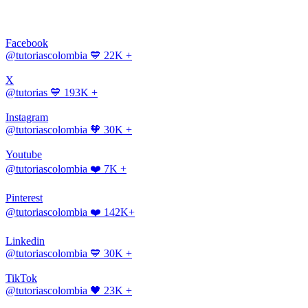
Facebook
@tutoriascolombia
💙 22K +
X
@tutorias
💙 193K +
Instagram
@tutoriascolombia
🧡 30K +
Youtube
@tutoriascolombia
❤️ 7K +
Pinterest
@tutoriascolombia
❤️ 142K+
Linkedin
@tutoriascolombia
💙 30K +
TikTok
@tutoriascolombia
🖤 23K +