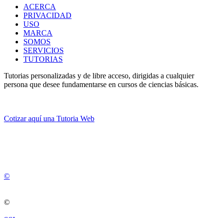
ACERCA
PRIVACIDAD
USO
MARCA
SOMOS
SERVICIOS
TUTORIAS
Tutorias personalizadas y de libre acceso, dirigidas a cualquier
persona que desee fundamentarse en cursos de ciencias básicas.
Cotizar aquí una Tutoria Web
💚
© 2012 -
2
0
2
5
©
©