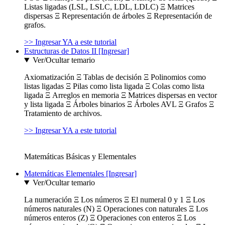
Listas ligadas (LSL, LSLC, LDL, LDLC) Ξ Matrices
dispersas Ξ Representación de árboles Ξ Representación de
grafos.
>> Ingresar YA a este tutorial
Estructuras de Datos II [Ingresar]
Ver/Ocultar temario
Axiomatización Ξ Tablas de decisión Ξ Polinomios como
listas ligadas Ξ Pilas como lista ligada Ξ Colas como lista
ligada Ξ Arreglos en memoria Ξ Matrices dispersas en vector
y lista ligada Ξ Árboles binarios Ξ Árboles AVL Ξ Grafos Ξ
Tratamiento de archivos.
>> Ingresar YA a este tutorial
Matemáticas Básicas y Elementales
Matemáticas Elementales [Ingresar]
Ver/Ocultar temario
La numeración Ξ Los números Ξ El numeral 0 y 1 Ξ Los
números naturales (N) Ξ Operaciones con naturales Ξ Los
números enteros (Z) Ξ Operaciones con enteros Ξ Los