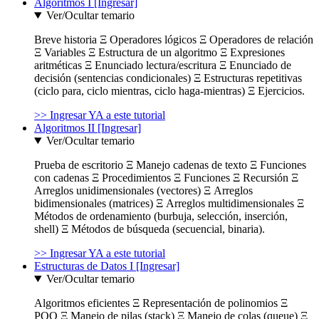
Algoritmos I [Ingresar]
Ver/Ocultar temario
Breve historia Ξ Operadores lógicos Ξ Operadores de relación
Ξ Variables Ξ Estructura de un algoritmo Ξ Expresiones
aritméticas Ξ Enunciado lectura/escritura Ξ Enunciado de
decisión (sentencias condicionales) Ξ Estructuras repetitivas
(ciclo para, ciclo mientras, ciclo haga-mientras) Ξ Ejercicios.
>> Ingresar YA a este tutorial
Algoritmos II [Ingresar]
Ver/Ocultar temario
Prueba de escritorio Ξ Manejo cadenas de texto Ξ Funciones
con cadenas Ξ Procedimientos Ξ Funciones Ξ Recursión Ξ
Arreglos unidimensionales (vectores) Ξ Arreglos
bidimensionales (matrices) Ξ Arreglos multidimensionales Ξ
Métodos de ordenamiento (burbuja, selección, inserción,
shell) Ξ Métodos de búsqueda (secuencial, binaria).
>> Ingresar YA a este tutorial
Estructuras de Datos I [Ingresar]
Ver/Ocultar temario
Algoritmos eficientes Ξ Representación de polinomios Ξ
POO Ξ Manejo de pilas (stack) Ξ Manejo de colas (queue) Ξ