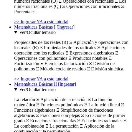
números racionales (Q) Ξ Operaciones con racionales Ξ Los
números irracionales (Q') Ξ Operaciones con irracionales Ξ
Porcentajes.
>> Ingresar YA a este tutorial
Matemáticas Básicas I [Ingresar]
Ver/Ocultar temario
Propiedades de los reales (R) Ξ Aplicación y operaciones con
los reales (R) Ξ Propiedades de los radicales Ξ Aplicación y
operación con los radicales Ξ Expresiones algebraicas Ξ
Operaciones con polinomios Ξ Productos notables Ξ
Factorización Ξ Ejercicios factorización Ξ División de
polinomios Ξ Método cociente residuo Ξ División sintética.
>> Ingresar YA a este tutorial
Matemáticas Básicas II [Ingresar]
Ver/Ocultar temario
La relación Ξ Aplicación de la relación Ξ La función
matemática Ξ Funciones polinómicas Ξ La función lineal Ξ
Funciones algebraicas Ξ Simplificación de fracciones
algebraicas Ξ Fracciones complejas Ξ Ecuaciones de primer
grado Ξ Ecuaciones fraccionarias Ξ Ecuaciones racionales Ξ
La combinación Ξ La permutación Ξ Aplicación de la
combinación y la permutación.