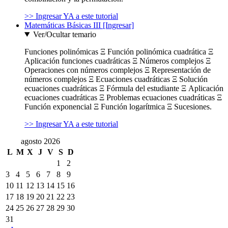
>> Ingresar YA a este tutorial
Matemáticas Básicas III [Ingresar]
Ver/Ocultar temario
Funciones polinómicas Ξ Función polinómica cuadrática Ξ
Aplicación funciones cuadráticas Ξ Números complejos Ξ
Operaciones con números complejos Ξ Representación de
números complejos Ξ Ecuaciones cuadráticas Ξ Solución
ecuaciones cuadráticas Ξ Fórmula del estudiante Ξ Aplicación
ecuaciones cuadráticas Ξ Problemas ecuaciones cuadráticas Ξ
Función exponencial Ξ Función logarítmica Ξ Sucesiones.
>> Ingresar YA a este tutorial
agosto 2026
L
M
X
J
V
S
D
1
2
3
4
5
6
7
8
9
10
11
12
13
14
15
16
17
18
19
20
21
22
23
24
25
26
27
28
29
30
31