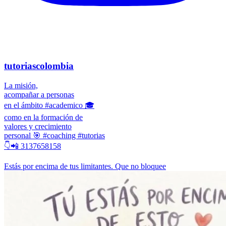
tutoriascolombia
La misión,
acompañar a personas
en el ámbito #academico 🎓
como en la formación de
valores y crecimiento
personal 🎯 #coaching #tutorias
👇📲 3137658158
Estás por encima de tus limitantes. Que no bloquee