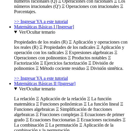
números racionales (Q) Ξ Operaciones con racionales Ξ Los
números irracionales (Q') Ξ Operaciones con irracionales Ξ
Porcentajes.
>> Ingresar YA a este tutorial
Matemáticas Básicas I [Ingresar]
Ver/Ocultar temario
Propiedades de los reales (R) Ξ Aplicación y operaciones con
los reales (R) Ξ Propiedades de los radicales Ξ Aplicación y
operación con los radicales Ξ Expresiones algebraicas Ξ
Operaciones con polinomios Ξ Productos notables Ξ
Factorización Ξ Ejercicios factorización Ξ División de
polinomios Ξ Método cociente residuo Ξ División sintética.
>> Ingresar YA a este tutorial
Matemáticas Básicas II [Ingresar]
Ver/Ocultar temario
La relación Ξ Aplicación de la relación Ξ La función
matemática Ξ Funciones polinómicas Ξ La función lineal Ξ
Funciones algebraicas Ξ Simplificación de fracciones
algebraicas Ξ Fracciones complejas Ξ Ecuaciones de primer
grado Ξ Ecuaciones fraccionarias Ξ Ecuaciones racionales Ξ
La combinación Ξ La permutación Ξ Aplicación de la
combinación y la permutación.