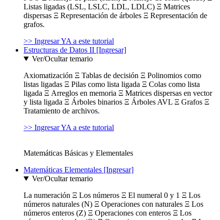
Listas ligadas (LSL, LSLC, LDL, LDLC) Ξ Matrices
dispersas Ξ Representación de árboles Ξ Representación de
grafos.
>> Ingresar YA a este tutorial
Estructuras de Datos II [Ingresar]
Ver/Ocultar temario
Axiomatización Ξ Tablas de decisión Ξ Polinomios como
listas ligadas Ξ Pilas como lista ligada Ξ Colas como lista
ligada Ξ Arreglos en memoria Ξ Matrices dispersas en vector
y lista ligada Ξ Árboles binarios Ξ Árboles AVL Ξ Grafos Ξ
Tratamiento de archivos.
>> Ingresar YA a este tutorial
Matemáticas Básicas y Elementales
Matemáticas Elementales [Ingresar]
Ver/Ocultar temario
La numeración Ξ Los números Ξ El numeral 0 y 1 Ξ Los
números naturales (N) Ξ Operaciones con naturales Ξ Los
números enteros (Z) Ξ Operaciones con enteros Ξ Los