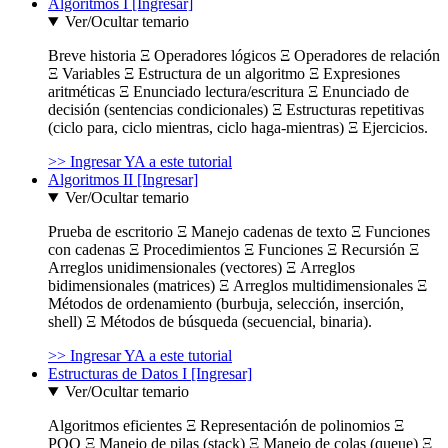
Algoritmos I [Ingresar]
Ver/Ocultar temario
Breve historia Ξ Operadores lógicos Ξ Operadores de relación
Ξ Variables Ξ Estructura de un algoritmo Ξ Expresiones
aritméticas Ξ Enunciado lectura/escritura Ξ Enunciado de
decisión (sentencias condicionales) Ξ Estructuras repetitivas
(ciclo para, ciclo mientras, ciclo haga-mientras) Ξ Ejercicios.
>> Ingresar YA a este tutorial
Algoritmos II [Ingresar]
Ver/Ocultar temario
Prueba de escritorio Ξ Manejo cadenas de texto Ξ Funciones
con cadenas Ξ Procedimientos Ξ Funciones Ξ Recursión Ξ
Arreglos unidimensionales (vectores) Ξ Arreglos
bidimensionales (matrices) Ξ Arreglos multidimensionales Ξ
Métodos de ordenamiento (burbuja, selección, inserción,
shell) Ξ Métodos de búsqueda (secuencial, binaria).
>> Ingresar YA a este tutorial
Estructuras de Datos I [Ingresar]
Ver/Ocultar temario
Algoritmos eficientes Ξ Representación de polinomios Ξ
POO Ξ Manejo de pilas (stack) Ξ Manejo de colas (queue) Ξ