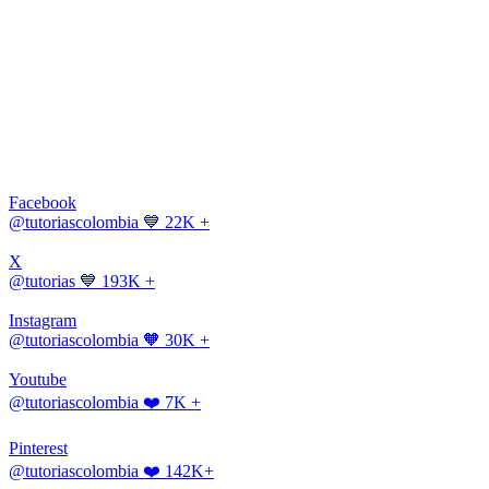
Facebook
@tutoriascolombia
💙 22K +
X
@tutorias
💙 193K +
Instagram
@tutoriascolombia
🧡 30K +
Youtube
@tutoriascolombia
❤️ 7K +
Pinterest
@tutoriascolombia
❤️ 142K+