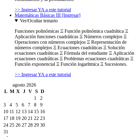
>> Ingresar YA a este tutorial
Matemáticas Básicas III [Ingresar]
Ver/Ocultar temario
Funciones polinómicas Ξ Función polinómica cuadrática Ξ
Aplicación funciones cuadráticas Ξ Números complejos Ξ
Operaciones con números complejos Ξ Representación de
números complejos Ξ Ecuaciones cuadráticas Ξ Solución
ecuaciones cuadráticas Ξ Fórmula del estudiante Ξ Aplicación
ecuaciones cuadráticas Ξ Problemas ecuaciones cuadráticas Ξ
Función exponencial Ξ Función logarítmica Ξ Sucesiones.
>> Ingresar YA a este tutorial
agosto 2026
L
M
X
J
V
S
D
1
2
3
4
5
6
7
8
9
10
11
12
13
14
15
16
17
18
19
20
21
22
23
24
25
26
27
28
29
30
31