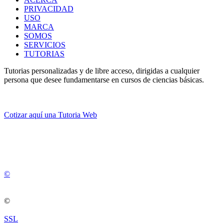
PRIVACIDAD
USO
MARCA
SOMOS
SERVICIOS
TUTORIAS
Tutorias personalizadas y de libre acceso, dirigidas a cualquier
persona que desee fundamentarse en cursos de ciencias básicas.
Cotizar aquí una Tutoria Web
💚
© 2012 -
2
0
2
5
©
©
SSL