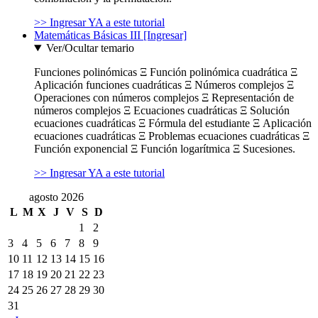
>> Ingresar YA a este tutorial
Matemáticas Básicas III [Ingresar]
Ver/Ocultar temario
Funciones polinómicas Ξ Función polinómica cuadrática Ξ
Aplicación funciones cuadráticas Ξ Números complejos Ξ
Operaciones con números complejos Ξ Representación de
números complejos Ξ Ecuaciones cuadráticas Ξ Solución
ecuaciones cuadráticas Ξ Fórmula del estudiante Ξ Aplicación
ecuaciones cuadráticas Ξ Problemas ecuaciones cuadráticas Ξ
Función exponencial Ξ Función logarítmica Ξ Sucesiones.
>> Ingresar YA a este tutorial
agosto 2026
L
M
X
J
V
S
D
1
2
3
4
5
6
7
8
9
10
11
12
13
14
15
16
17
18
19
20
21
22
23
24
25
26
27
28
29
30
31