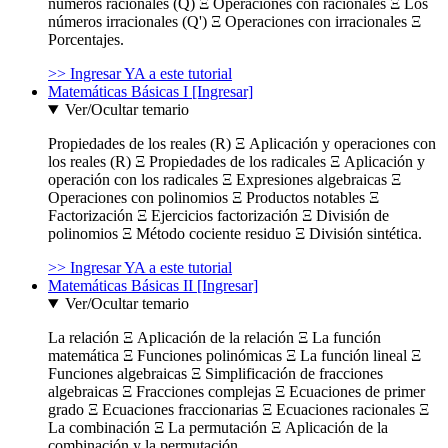
números racionales (Q) Ξ Operaciones con racionales Ξ Los
números irracionales (Q') Ξ Operaciones con irracionales Ξ
Porcentajes.
>> Ingresar YA a este tutorial
Matemáticas Básicas I [Ingresar]
Ver/Ocultar temario
Propiedades de los reales (R) Ξ Aplicación y operaciones con
los reales (R) Ξ Propiedades de los radicales Ξ Aplicación y
operación con los radicales Ξ Expresiones algebraicas Ξ
Operaciones con polinomios Ξ Productos notables Ξ
Factorización Ξ Ejercicios factorización Ξ División de
polinomios Ξ Método cociente residuo Ξ División sintética.
>> Ingresar YA a este tutorial
Matemáticas Básicas II [Ingresar]
Ver/Ocultar temario
La relación Ξ Aplicación de la relación Ξ La función
matemática Ξ Funciones polinómicas Ξ La función lineal Ξ
Funciones algebraicas Ξ Simplificación de fracciones
algebraicas Ξ Fracciones complejas Ξ Ecuaciones de primer
grado Ξ Ecuaciones fraccionarias Ξ Ecuaciones racionales Ξ
La combinación Ξ La permutación Ξ Aplicación de la
combinación y la permutación.