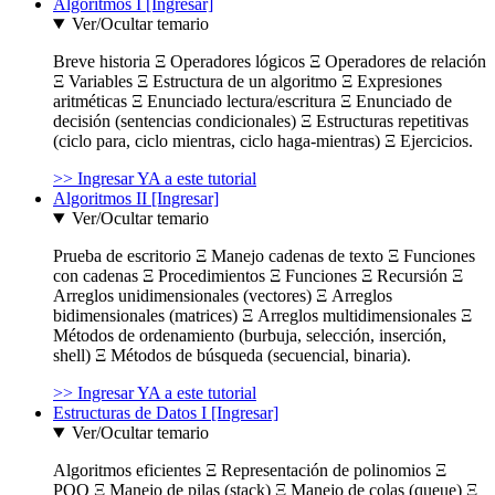
Algoritmos I [Ingresar]
Ver/Ocultar temario
Breve historia Ξ Operadores lógicos Ξ Operadores de relación
Ξ Variables Ξ Estructura de un algoritmo Ξ Expresiones
aritméticas Ξ Enunciado lectura/escritura Ξ Enunciado de
decisión (sentencias condicionales) Ξ Estructuras repetitivas
(ciclo para, ciclo mientras, ciclo haga-mientras) Ξ Ejercicios.
>> Ingresar YA a este tutorial
Algoritmos II [Ingresar]
Ver/Ocultar temario
Prueba de escritorio Ξ Manejo cadenas de texto Ξ Funciones
con cadenas Ξ Procedimientos Ξ Funciones Ξ Recursión Ξ
Arreglos unidimensionales (vectores) Ξ Arreglos
bidimensionales (matrices) Ξ Arreglos multidimensionales Ξ
Métodos de ordenamiento (burbuja, selección, inserción,
shell) Ξ Métodos de búsqueda (secuencial, binaria).
>> Ingresar YA a este tutorial
Estructuras de Datos I [Ingresar]
Ver/Ocultar temario
Algoritmos eficientes Ξ Representación de polinomios Ξ
POO Ξ Manejo de pilas (stack) Ξ Manejo de colas (queue) Ξ