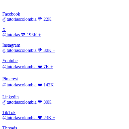
Facebook
@tutoriascolombia
💙 22K +
X
@tutorias
💙 193K +
Instagram
@tutoriascolombia
🧡 30K +
Youtube
@tutoriascolombia
❤️ 7K +
Pinterest
@tutoriascolombia
❤️ 142K+
Linkedin
@tutoriascolombia
💙 30K +
TikTok
@tutoriascolombia
🖤 23K +
Threads