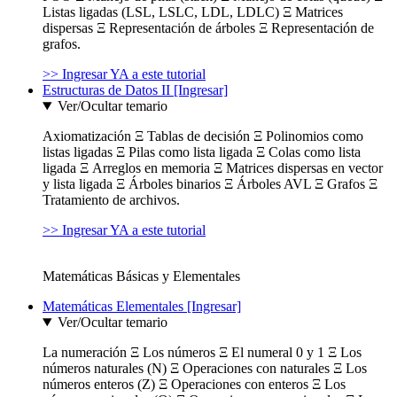
Listas ligadas (LSL, LSLC, LDL, LDLC) Ξ Matrices
dispersas Ξ Representación de árboles Ξ Representación de
grafos.
>> Ingresar YA a este tutorial
Estructuras de Datos II [Ingresar]
Ver/Ocultar temario
Axiomatización Ξ Tablas de decisión Ξ Polinomios como
listas ligadas Ξ Pilas como lista ligada Ξ Colas como lista
ligada Ξ Arreglos en memoria Ξ Matrices dispersas en vector
y lista ligada Ξ Árboles binarios Ξ Árboles AVL Ξ Grafos Ξ
Tratamiento de archivos.
>> Ingresar YA a este tutorial
Matemáticas Básicas y Elementales
Matemáticas Elementales [Ingresar]
Ver/Ocultar temario
La numeración Ξ Los números Ξ El numeral 0 y 1 Ξ Los
números naturales (N) Ξ Operaciones con naturales Ξ Los
números enteros (Z) Ξ Operaciones con enteros Ξ Los