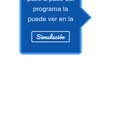
numeral 0 y 1 Ξ Los números
programa la
naturales (N) Ξ Operaciones con
puede ver en la
naturales Ξ Los números enteros (Z)
Ξ Operaciones con enteros Ξ Los
Simulación
números racionales (Q) Ξ
Operaciones con racionales Ξ Los
números irracionales (Q') Ξ
Operaciones con irracionales Ξ
Porcentajes.
>> Ingresar YA a este tutorial
Matemáticas Básicas I
[Ingresar]