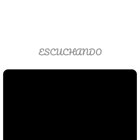
Ver/Ocultar temario
Propiedades de los reales (R) Ξ
Aplicación y operaciones con los
reales (R) Ξ Propiedades de los
radicales Ξ Aplicación y operación
ESCUCHANDO
con los radicales Ξ Expresiones
algebraicas Ξ Operaciones con
polinomios Ξ Productos notables Ξ
Factorización Ξ Ejercicios
factorización Ξ División de
polinomios Ξ Método cociente
residuo Ξ División sintética.
>> Ingresar YA a este tutorial