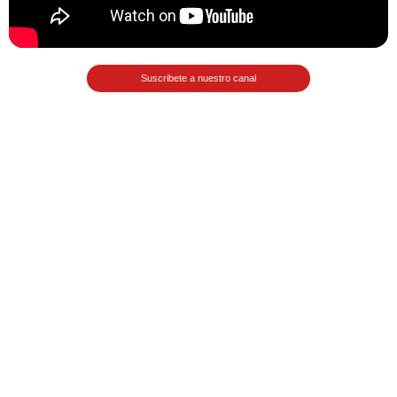
Matemáticas Básicas II
[Ingresar]
Suscribete a nuestro canal
Ver/Ocultar temario
La relación Ξ Aplicación de la
relación Ξ La función matemática Ξ
Funciones polinómicas Ξ La función
lineal Ξ Funciones algebraicas Ξ
Simplificación de fracciones
algebraicas Ξ Fracciones complejas
Ξ Ecuaciones de primer grado Ξ
Ecuaciones fraccionarias Ξ
Ecuaciones racionales Ξ La
combinación Ξ La permutación Ξ
Aplicación de la combinación y la
permutación.