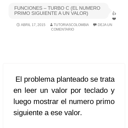
FUNCIONES – TURBO C (EL NUMERO
Algoritmos I [Ingresar]
PRIMO SIGUIENTE A UN VALOR)
ABRIL 17, 2015
TUTORIASCOLOMBIA
DEJA UN
Ver/Ocultar temario
COMENTARIO
Breve historia Ξ Operadores lógicos
Ξ Operadores de relación Ξ
Variables Ξ Estructura de un
algoritmo Ξ Expresiones aritméticas
Ξ Enunciado lectura/escritura Ξ
El problema planteado se trata
Enunciado de decisión (sentencias
condicionales) Ξ Estructuras
en leer un valor por teclado y
repetitivas (ciclo para, ciclo mientras,
luego mostrar el numero primo
ciclo haga-mientras) Ξ Ejercicios.
siguiente a ese valor.
>> Ingresar YA a este tutorial