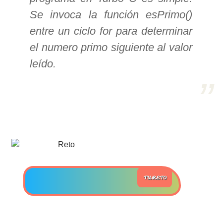
Se invoca la función esPrimo()
>> Ingresar YA a este tutorial
entre un ciclo for para determinar
el numero primo siguiente al valor
Estructuras de Datos I
leído.
[Ingresar]
Ver/Ocultar temario
Algoritmos eficientes Ξ
Representación de polinomios Ξ
POO Ξ Manejo de pilas (stack) Ξ
Manejo de colas (queue) Ξ Listas
ligadas (LSL, LSLC, LDL, LDLC) Ξ
TU RETO
Matrices dispersas Ξ
Representación de árboles Ξ
Representación de grafos.