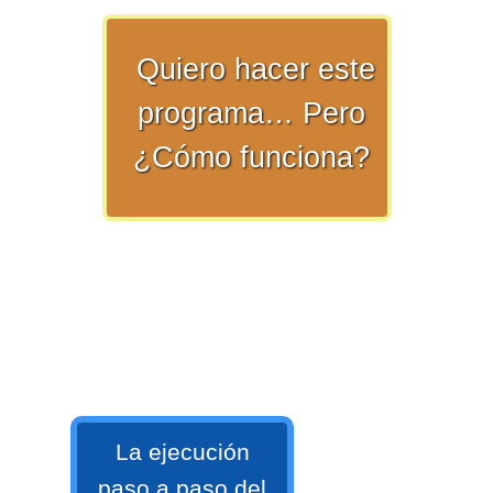
>> Ingresar YA a este tutorial
Quiero hacer este
programa… Pero
¿Cómo funciona?
Matemáticas Básicas y
Elementales
Matemáticas
Elementales [Ingresar]
Ver/Ocultar temario
La ejecución
La numeración Ξ Los números Ξ El
paso a paso del