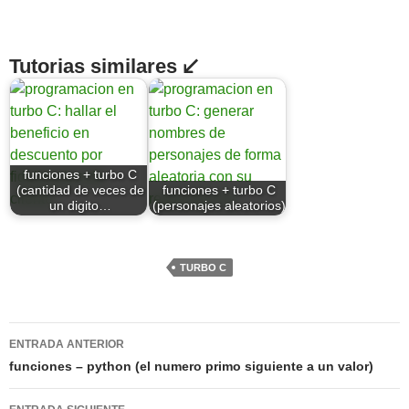
Tutorias similares ↙
funciones + turbo C
(cantidad de veces de
funciones + turbo C
un digito…
(personajes aleatorios)
TURBO C
Navegación
ENTRADA ANTERIOR
de
funciones – python (el numero primo siguiente a un valor)
entradas