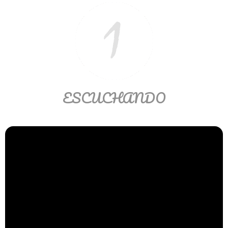
Ver/Ocultar temario
Propiedades de los reales (R) Ξ
Aplicación y operaciones con los
reales (R) Ξ Propiedades de los
radicales Ξ Aplicación y operación
con los radicales Ξ Expresiones
ESCUCHANDO
algebraicas Ξ Operaciones con
polinomios Ξ Productos notables Ξ
Factorización Ξ Ejercicios
factorización Ξ División de
polinomios Ξ Método cociente
residuo Ξ División sintética.
>> Ingresar YA a este tutorial