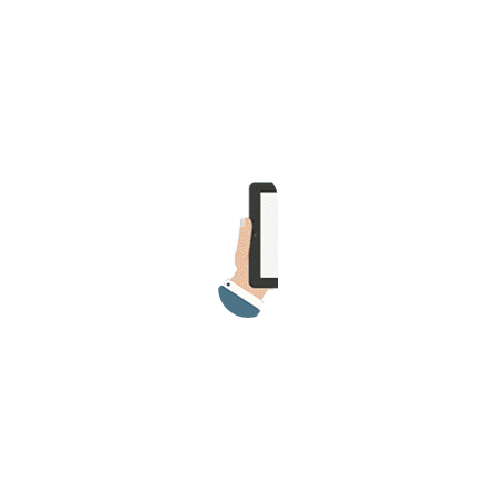
>> Ingresar YA a este tutorial
Estructuras de Datos II
[Ingresar]
Ver/Ocultar temario
Axiomatización Ξ Tablas de decisión
Ξ Polinomios como listas ligadas Ξ
Pilas como lista ligada Ξ Colas
como lista ligada Ξ Arreglos en
memoria Ξ Matrices dispersas en
vector y lista ligada Ξ Árboles
binarios Ξ Árboles AVL Ξ Grafos Ξ
Tratamiento de archivos.