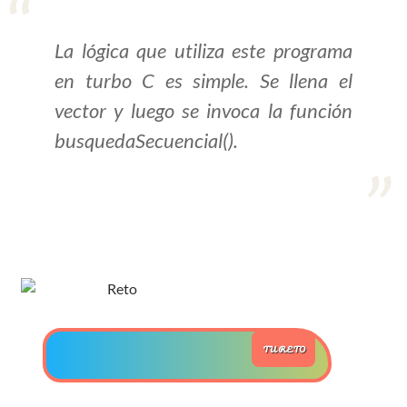
>> Ingresar YA a este tutorial
La lógica que utiliza este programa
en turbo C es simple. Se llena el
Estructuras de Datos I
vector y luego se invoca la función
[Ingresar]
busquedaSecuencial().
Ver/Ocultar temario
Algoritmos eficientes Ξ
Representación de polinomios Ξ
POO Ξ Manejo de pilas (stack) Ξ
Manejo de colas (queue) Ξ Listas
ligadas (LSL, LSLC, LDL, LDLC) Ξ
Matrices dispersas Ξ
TU RETO
Representación de árboles Ξ
Representación de grafos.