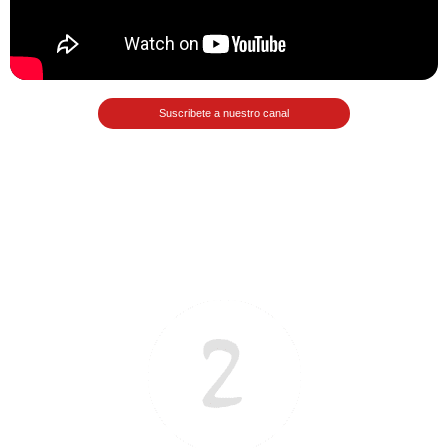
Matemáticas Básicas II
[Ingresar]
Ver/Ocultar temario
Suscribete a nuestro canal
La relación Ξ Aplicación de la
relación Ξ La función matemática Ξ
Funciones polinómicas Ξ La función
lineal Ξ Funciones algebraicas Ξ
Simplificación de fracciones
algebraicas Ξ Fracciones complejas
Ξ Ecuaciones de primer grado Ξ
Ecuaciones fraccionarias Ξ
Ecuaciones racionales Ξ La
combinación Ξ La permutación Ξ
Aplicación de la combinación y la
permutación.