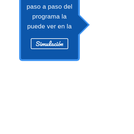
numeral 0 y 1 Ξ Los números
paso a paso del
naturales (N) Ξ Operaciones con
programa la
naturales Ξ Los números enteros (Z)
puede ver en la
Ξ Operaciones con enteros Ξ Los
números racionales (Q) Ξ
Simulación
Operaciones con racionales Ξ Los
números irracionales (Q') Ξ
Operaciones con irracionales Ξ
Porcentajes.
>> Ingresar YA a este tutorial
Matemáticas Básicas I
[Ingresar]