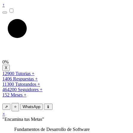
↑
0%
12900 Tutorias +
1406 Respuestas +
11300 Tutorandos +
464200 Seguidores +
152 Meses +
⇗
⭐
WhatsApp
📱
×
"Encamina tus Metas"
Fundamentos de Desarrollo de Software