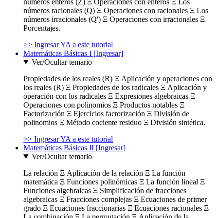
números enteros (Z) Ξ Operaciones con enteros Ξ Los
números racionales (Q) Ξ Operaciones con racionales Ξ Los
números irracionales (Q') Ξ Operaciones con irracionales Ξ
Porcentajes.
>> Ingresar YA a este tutorial
Matemáticas Básicas I [Ingresar]
Ver/Ocultar temario
Propiedades de los reales (R) Ξ Aplicación y operaciones con
los reales (R) Ξ Propiedades de los radicales Ξ Aplicación y
operación con los radicales Ξ Expresiones algebraicas Ξ
Operaciones con polinomios Ξ Productos notables Ξ
Factorización Ξ Ejercicios factorización Ξ División de
polinomios Ξ Método cociente residuo Ξ División sintética.
>> Ingresar YA a este tutorial
Matemáticas Básicas II [Ingresar]
Ver/Ocultar temario
La relación Ξ Aplicación de la relación Ξ La función
matemática Ξ Funciones polinómicas Ξ La función lineal Ξ
Funciones algebraicas Ξ Simplificación de fracciones
algebraicas Ξ Fracciones complejas Ξ Ecuaciones de primer
grado Ξ Ecuaciones fraccionarias Ξ Ecuaciones racionales Ξ
La combinación Ξ La permutación Ξ Aplicación de la