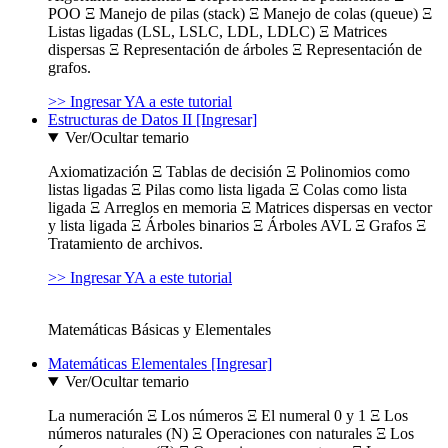
POO Ξ Manejo de pilas (stack) Ξ Manejo de colas (queue) Ξ
Listas ligadas (LSL, LSLC, LDL, LDLC) Ξ Matrices
dispersas Ξ Representación de árboles Ξ Representación de
grafos.
>> Ingresar YA a este tutorial
Estructuras de Datos II [Ingresar]
Ver/Ocultar temario
Axiomatización Ξ Tablas de decisión Ξ Polinomios como
listas ligadas Ξ Pilas como lista ligada Ξ Colas como lista
ligada Ξ Arreglos en memoria Ξ Matrices dispersas en vector
y lista ligada Ξ Árboles binarios Ξ Árboles AVL Ξ Grafos Ξ
Tratamiento de archivos.
>> Ingresar YA a este tutorial
Matemáticas Básicas y Elementales
Matemáticas Elementales [Ingresar]
Ver/Ocultar temario
La numeración Ξ Los números Ξ El numeral 0 y 1 Ξ Los
números naturales (N) Ξ Operaciones con naturales Ξ Los