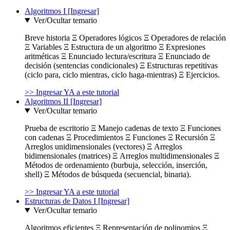
Algoritmos I [Ingresar]
Ver/Ocultar temario
Breve historia Ξ Operadores lógicos Ξ Operadores de relación
Ξ Variables Ξ Estructura de un algoritmo Ξ Expresiones
aritméticas Ξ Enunciado lectura/escritura Ξ Enunciado de
decisión (sentencias condicionales) Ξ Estructuras repetitivas
(ciclo para, ciclo mientras, ciclo haga-mientras) Ξ Ejercicios.
>> Ingresar YA a este tutorial
Algoritmos II [Ingresar]
Ver/Ocultar temario
Prueba de escritorio Ξ Manejo cadenas de texto Ξ Funciones
con cadenas Ξ Procedimientos Ξ Funciones Ξ Recursión Ξ
Arreglos unidimensionales (vectores) Ξ Arreglos
bidimensionales (matrices) Ξ Arreglos multidimensionales Ξ
Métodos de ordenamiento (burbuja, selección, inserción,
shell) Ξ Métodos de búsqueda (secuencial, binaria).
>> Ingresar YA a este tutorial
Estructuras de Datos I [Ingresar]
Ver/Ocultar temario
Algoritmos eficientes Ξ Representación de polinomios Ξ