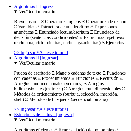
Algoritmos I [Ingresar]
Ver/Ocultar temario
Breve historia Ξ Operadores lógicos Ξ Operadores de relación
Ξ Variables Ξ Estructura de un algoritmo Ξ Expresiones
aritméticas Ξ Enunciado lectura/escritura Ξ Enunciado de
decisión (sentencias condicionales) Ξ Estructuras repetitivas
(ciclo para, ciclo mientras, ciclo haga-mientras) Ξ Ejercicios.
>> Ingresar YA a este tutorial
Algoritmos II [Ingresar]
Ver/Ocultar temario
Prueba de escritorio Ξ Manejo cadenas de texto Ξ Funciones
con cadenas Ξ Procedimientos Ξ Funciones Ξ Recursión Ξ
Arreglos unidimensionales (vectores) Ξ Arreglos
bidimensionales (matrices) Ξ Arreglos multidimensionales Ξ
Métodos de ordenamiento (burbuja, selección, inserción,
shell) Ξ Métodos de búsqueda (secuencial, binaria).
>> Ingresar YA a este tutorial
Estructuras de Datos I [Ingresar]
Ver/Ocultar temario
Algoritmos eficientes Ξ Representación de polinomios Ξ