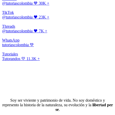
@tutoriascolombia
💙 30K +
TikTok
@tutoriascolombia
🖤 23K +
Threads
@tutoriascolombia
🖤 7K +
WhatsApp
tutoriascolombia
💚
Tutoriales
Tutorandos
💛 11.3K +
Soy ser viviente y patrimonio de vida. No soy doméstico y
represento la historia de la naturaleza, su evolución y la
libertad per
se
.