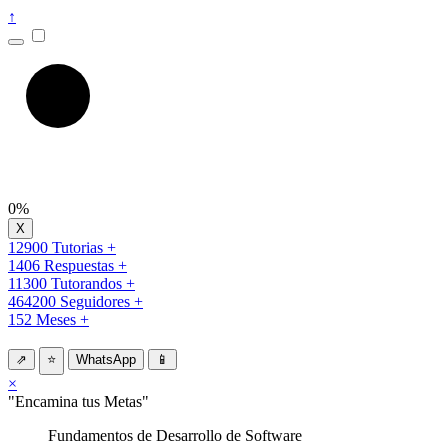
↑
0%
12900 Tutorias +
1406 Respuestas +
11300 Tutorandos +
464200 Seguidores +
152 Meses +
⇗
⭐
WhatsApp
📱
×
"Encamina tus Metas"
Fundamentos de Desarrollo de Software