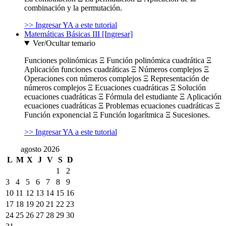
combinación y la permutación.
>> Ingresar YA a este tutorial
Matemáticas Básicas III [Ingresar]
Ver/Ocultar temario
Funciones polinómicas Ξ Función polinómica cuadrática Ξ
Aplicación funciones cuadráticas Ξ Números complejos Ξ
Operaciones con números complejos Ξ Representación de
números complejos Ξ Ecuaciones cuadráticas Ξ Solución
ecuaciones cuadráticas Ξ Fórmula del estudiante Ξ Aplicación
ecuaciones cuadráticas Ξ Problemas ecuaciones cuadráticas Ξ
Función exponencial Ξ Función logarítmica Ξ Sucesiones.
>> Ingresar YA a este tutorial
agosto 2026
L
M
X
J
V
S
D
1
2
3
4
5
6
7
8
9
10
11
12
13
14
15
16
17
18
19
20
21
22
23
24
25
26
27
28
29
30