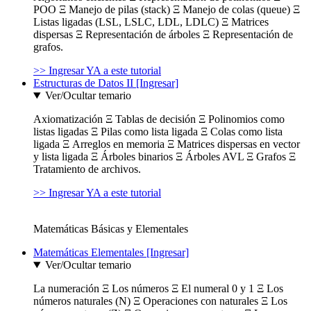
POO Ξ Manejo de pilas (stack) Ξ Manejo de colas (queue) Ξ
Listas ligadas (LSL, LSLC, LDL, LDLC) Ξ Matrices
dispersas Ξ Representación de árboles Ξ Representación de
grafos.
>> Ingresar YA a este tutorial
Estructuras de Datos II [Ingresar]
Ver/Ocultar temario
Axiomatización Ξ Tablas de decisión Ξ Polinomios como
listas ligadas Ξ Pilas como lista ligada Ξ Colas como lista
ligada Ξ Arreglos en memoria Ξ Matrices dispersas en vector
y lista ligada Ξ Árboles binarios Ξ Árboles AVL Ξ Grafos Ξ
Tratamiento de archivos.
>> Ingresar YA a este tutorial
Matemáticas Básicas y Elementales
Matemáticas Elementales [Ingresar]
Ver/Ocultar temario
La numeración Ξ Los números Ξ El numeral 0 y 1 Ξ Los
números naturales (N) Ξ Operaciones con naturales Ξ Los