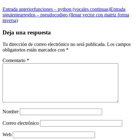
Entrada anterior
funciones – python (vocales continuas)
Entrada
siguiente
arreglos – pseudocodigo (llenar vector con matriz forma
inversa)
Deja una respuesta
Tu dirección de correo electrónico no será publicada.
Los campos
obligatorios están marcados con
*
Comentario
*
Nombre
Correo electrónico
Web