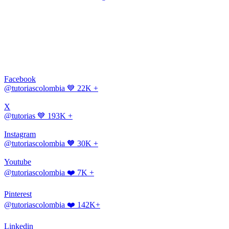
Facebook
@tutoriascolombia
💙 22K +
X
@tutorias
💙 193K +
Instagram
@tutoriascolombia
🧡 30K +
Youtube
@tutoriascolombia
❤️ 7K +
Pinterest
@tutoriascolombia
❤️ 142K+
Linkedin