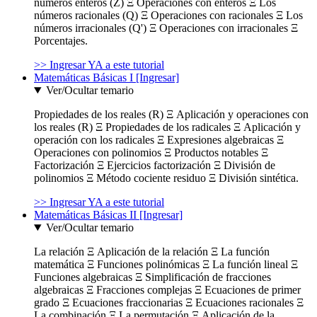
números enteros (Z) Ξ Operaciones con enteros Ξ Los
números racionales (Q) Ξ Operaciones con racionales Ξ Los
números irracionales (Q') Ξ Operaciones con irracionales Ξ
Porcentajes.
>> Ingresar YA a este tutorial
Matemáticas Básicas I [Ingresar]
Ver/Ocultar temario
Propiedades de los reales (R) Ξ Aplicación y operaciones con
los reales (R) Ξ Propiedades de los radicales Ξ Aplicación y
operación con los radicales Ξ Expresiones algebraicas Ξ
Operaciones con polinomios Ξ Productos notables Ξ
Factorización Ξ Ejercicios factorización Ξ División de
polinomios Ξ Método cociente residuo Ξ División sintética.
>> Ingresar YA a este tutorial
Matemáticas Básicas II [Ingresar]
Ver/Ocultar temario
La relación Ξ Aplicación de la relación Ξ La función
matemática Ξ Funciones polinómicas Ξ La función lineal Ξ
Funciones algebraicas Ξ Simplificación de fracciones
algebraicas Ξ Fracciones complejas Ξ Ecuaciones de primer
grado Ξ Ecuaciones fraccionarias Ξ Ecuaciones racionales Ξ
La combinación Ξ La permutación Ξ Aplicación de la