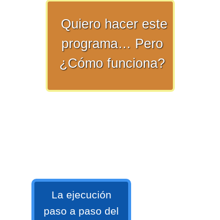
Quiero hacer este
>> Ingresar YA a este tutorial
programa… Pero
¿Cómo funciona?
Matemáticas Básicas y
Elementales
Matemáticas
Elementales [Ingresar]
La ejecución
Ver/Ocultar temario
paso a paso del
La numeración Ξ Los números Ξ El