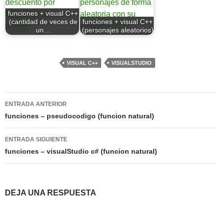
funciones + visual C++
(cantidad de veces de
funciones + visual C++
un…
(personajes aleatorios)
VISUAL C++
VISUALSTUDIO
Navegación
ENTRADA ANTERIOR
de
funciones – pseudocodigo (funcion natural)
entradas
ENTRADA SIGUIENTE
funciones – visualStudio c# (funcion natural)
DEJA UNA RESPUESTA