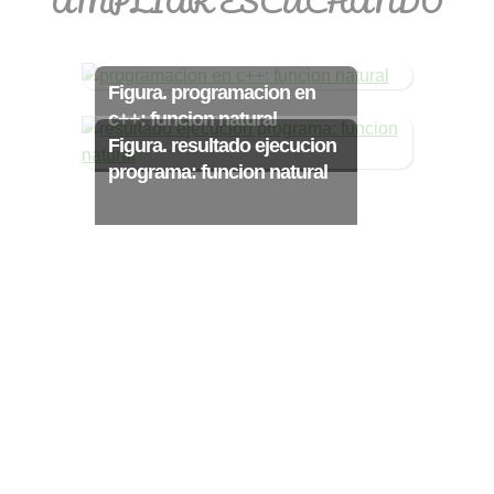
AMPLIAR ESCUCHANDO
>> Ingresar YA a este tutorial
Figura. programacion en
c++: funcion natural
Figura. resultado ejecucion
Matemáticas Básicas
programa: funcion natural
III [Ingresar]
Ver/Ocultar temario
Funciones polinómicas Ξ Función
polinómica cuadrática Ξ Aplicación
funciones cuadráticas Ξ Números
complejos Ξ Operaciones con
números complejos Ξ
Representación de números
complejos Ξ Ecuaciones cuadráticas