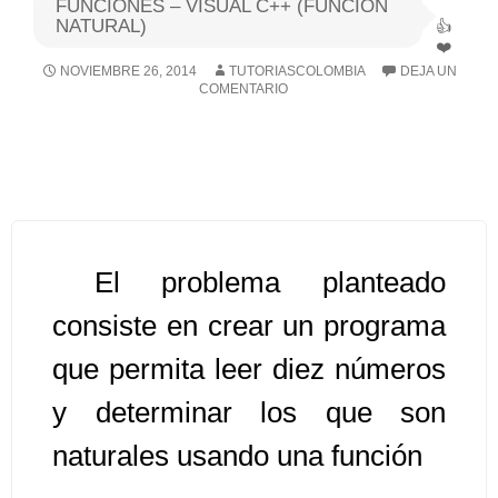
FUNCIONES – VISUAL C++ (FUNCION
NATURAL)
Algoritmos I [Ingresar]
NOVIEMBRE 26, 2014
TUTORIASCOLOMBIA
DEJA UN
COMENTARIO
Ver/Ocultar temario
Breve historia Ξ Operadores lógicos
Ξ Operadores de relación Ξ
Variables Ξ Estructura de un
algoritmo Ξ Expresiones aritméticas
Ξ Enunciado lectura/escritura Ξ
El problema planteado
Enunciado de decisión (sentencias
consiste en crear un programa
condicionales) Ξ Estructuras
que permita leer diez números
repetitivas (ciclo para, ciclo mientras,
ciclo haga-mientras) Ξ Ejercicios.
y determinar los que son
naturales usando una función
>> Ingresar YA a este tutorial