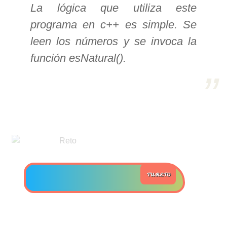
La lógica que utiliza este
>> Ingresar YA a este tutorial
programa en c++ es simple. Se
leen los números y se invoca la
Estructuras de Datos I
función esNatural().
[Ingresar]
Ver/Ocultar temario
Algoritmos eficientes Ξ
Representación de polinomios Ξ
POO Ξ Manejo de pilas (stack) Ξ
Manejo de colas (queue) Ξ Listas
ligadas (LSL, LSLC, LDL, LDLC) Ξ
TU RETO
Matrices dispersas Ξ
Representación de árboles Ξ
Representación de grafos.