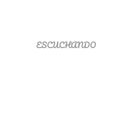
Ver/Ocultar temario
Propiedades de los reales (R) Ξ
Aplicación y operaciones con los
reales (R) Ξ Propiedades de los
radicales Ξ Aplicación y operación
ESCUCHANDO
con los radicales Ξ Expresiones
algebraicas Ξ Operaciones con
polinomios Ξ Productos notables Ξ
Factorización Ξ Ejercicios
factorización Ξ División de
polinomios Ξ Método cociente
residuo Ξ División sintética.
>> Ingresar YA a este tutorial