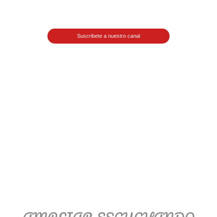
Matemáticas Básicas II
[Ingresar]
Suscribete a nuestro canal
Ver/Ocultar temario
La relación Ξ Aplicación de la
relación Ξ La función matemática Ξ
Funciones polinómicas Ξ La función
lineal Ξ Funciones algebraicas Ξ
Simplificación de fracciones
algebraicas Ξ Fracciones complejas
Ξ Ecuaciones de primer grado Ξ
Ecuaciones fraccionarias Ξ
Ecuaciones racionales Ξ La
combinación Ξ La permutación Ξ
Aplicación de la combinación y la
permutación.