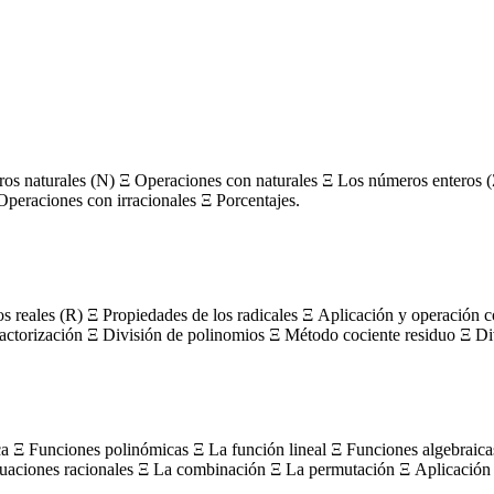
s naturales (N) Ξ Operaciones con naturales Ξ Los números enteros (
Operaciones con irracionales Ξ Porcentajes.
os reales (R) Ξ Propiedades de los radicales Ξ Aplicación y operación 
actorización Ξ División de polinomios Ξ Método cociente residuo Ξ Divi
ca Ξ Funciones polinómicas Ξ La función lineal Ξ Funciones algebraica
uaciones racionales Ξ La combinación Ξ La permutación Ξ Aplicación 