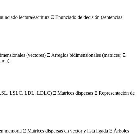
nunciado lectura/escritura Ξ Enunciado de decisión (sentencias
mensionales (vectores) Ξ Arreglos bidimensionales (matrices) Ξ
aria).
s (LSL, LSLC, LDL, LDLC) Ξ Matrices dispersas Ξ Representación de
en memoria Ξ Matrices dispersas en vector y lista ligada Ξ Árboles