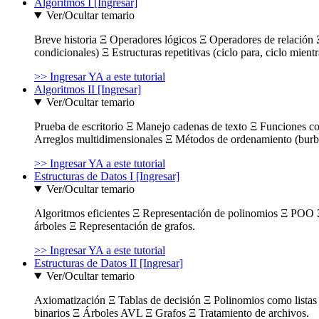
Algoritmos I [Ingresar]
Ver/Ocultar temario
Breve historia Ξ Operadores lógicos Ξ Operadores de relación Ξ
condicionales) Ξ Estructuras repetitivas (ciclo para, ciclo mient
>> Ingresar YA a este tutorial
Algoritmos II [Ingresar]
Ver/Ocultar temario
Prueba de escritorio Ξ Manejo cadenas de texto Ξ Funciones c
Arreglos multidimensionales Ξ Métodos de ordenamiento (burbuja
>> Ingresar YA a este tutorial
Estructuras de Datos I [Ingresar]
Ver/Ocultar temario
Algoritmos eficientes Ξ Representación de polinomios Ξ POO 
árboles Ξ Representación de grafos.
>> Ingresar YA a este tutorial
Estructuras de Datos II [Ingresar]
Ver/Ocultar temario
Axiomatización Ξ Tablas de decisión Ξ Polinomios como listas l
binarios Ξ Árboles AVL Ξ Grafos Ξ Tratamiento de archivos.