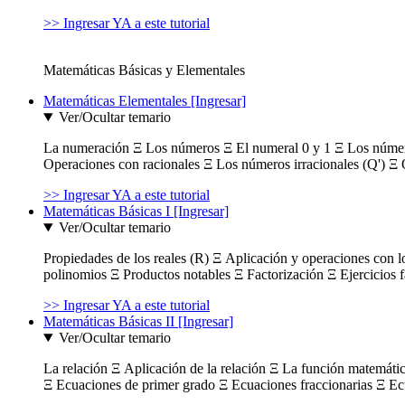
>> Ingresar YA a este tutorial
Matemáticas Básicas y Elementales
Matemáticas Elementales [Ingresar]
Ver/Ocultar temario
La numeración Ξ Los números Ξ El numeral 0 y 1 Ξ Los número
Operaciones con racionales Ξ Los números irracionales (Q') Ξ 
>> Ingresar YA a este tutorial
Matemáticas Básicas I [Ingresar]
Ver/Ocultar temario
Propiedades de los reales (R) Ξ Aplicación y operaciones con l
polinomios Ξ Productos notables Ξ Factorización Ξ Ejercicios f
>> Ingresar YA a este tutorial
Matemáticas Básicas II [Ingresar]
Ver/Ocultar temario
La relación Ξ Aplicación de la relación Ξ La función matemáti
Ξ Ecuaciones de primer grado Ξ Ecuaciones fraccionarias Ξ Ec