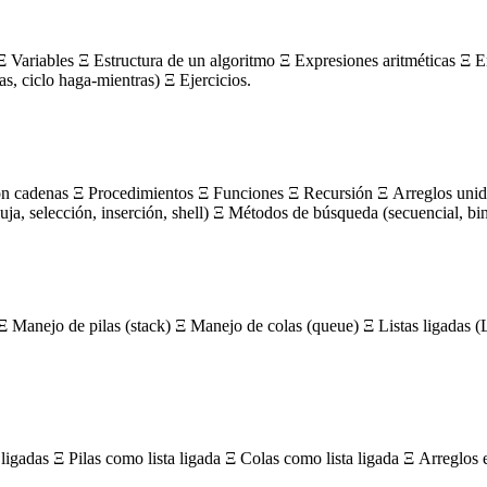
 Variables Ξ Estructura de un algoritmo Ξ Expresiones aritméticas Ξ E
ras, ciclo haga-mientras) Ξ Ejercicios.
on cadenas Ξ Procedimientos Ξ Funciones Ξ Recursión Ξ Arreglos unidi
, selección, inserción, shell) Ξ Métodos de búsqueda (secuencial, bin
Ξ Manejo de pilas (stack) Ξ Manejo de colas (queue) Ξ Listas ligada
igadas Ξ Pilas como lista ligada Ξ Colas como lista ligada Ξ Arreglos 