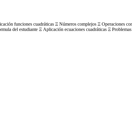
licación funciones cuadráticas Ξ Números complejos Ξ Operaciones c
órmula del estudiante Ξ Aplicación ecuaciones cuadráticas Ξ Problemas