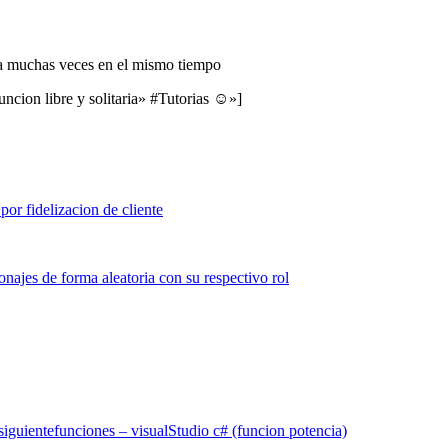
da muchas veces en el mismo tiempo
uncion libre y solitaria» #Tutorias ☺»]
siguiente
funciones – visualStudio c# (funcion potencia)