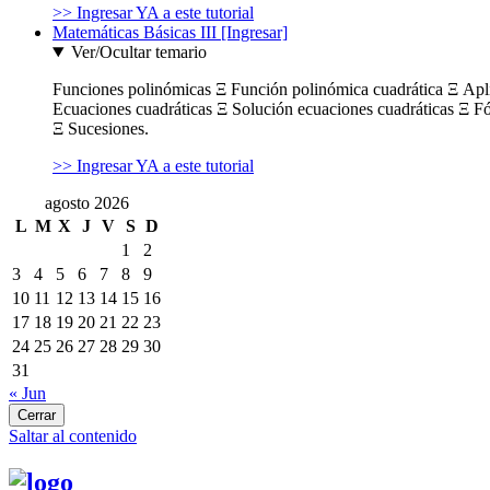
>> Ingresar YA a este tutorial
Matemáticas Básicas III [Ingresar]
Ver/Ocultar temario
Funciones polinómicas Ξ Función polinómica cuadrática Ξ Ap
Ecuaciones cuadráticas Ξ Solución ecuaciones cuadráticas Ξ F
Ξ Sucesiones.
>> Ingresar YA a este tutorial
agosto 2026
L
M
X
J
V
S
D
1
2
3
4
5
6
7
8
9
10
11
12
13
14
15
16
17
18
19
20
21
22
23
24
25
26
27
28
29
30
31
« Jun
Cerrar
Saltar al contenido