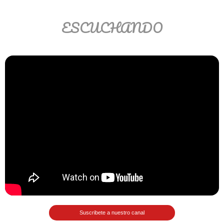
Ver/Ocultar temario
ESCUCHANDO
Propiedades de los reales (R) Ξ
Aplicación y operaciones con los
reales (R) Ξ Propiedades de los
radicales Ξ Aplicación y operación
con los radicales Ξ Expresiones
algebraicas Ξ Operaciones con
polinomios Ξ Productos notables Ξ
Factorización Ξ Ejercicios
factorización Ξ División de
polinomios Ξ Método cociente
residuo Ξ División sintética.
>> Ingresar YA a este tutorial
Suscribete a nuestro canal