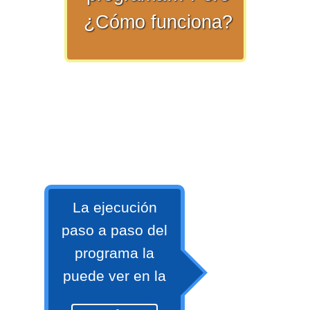
¿Cómo funciona?
>> Ingresar YA a este tutorial
Matemáticas Básicas y
Elementales
La ejecución
Matemáticas
paso a paso del
Elementales [Ingresar]
programa la
Ver/Ocultar temario
puede ver en la
La numeración Ξ Los números Ξ El