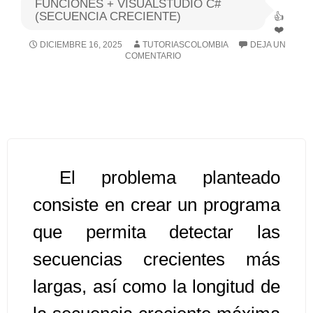
FUNCIONES + VISUALSTUDIO C#
(SECUENCIA CRECIENTE)
Algoritmos I [Ingresar]
DICIEMBRE 16, 2025
TUTORIASCOLOMBIA
DEJA UN
COMENTARIO
Ver/Ocultar temario
Breve historia Ξ Operadores lógicos
Ξ Operadores de relación Ξ
Variables Ξ Estructura de un
algoritmo Ξ Expresiones aritméticas
Ξ Enunciado lectura/escritura Ξ
El problema planteado
Enunciado de decisión (sentencias
consiste en crear un programa
condicionales) Ξ Estructuras
que permita detectar las
repetitivas (ciclo para, ciclo mientras,
ciclo haga-mientras) Ξ Ejercicios.
secuencias crecientes más
largas, así como la longitud de
>> Ingresar YA a este tutorial