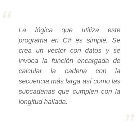
>> Ingresar YA a este tutorial
La lógica que utiliza este
Estructuras de Datos I
programa en C# es simple. Se
[Ingresar]
crea un vector con datos y se
Ver/Ocultar temario
invoca la función encargada de
calcular la cadena con la
Algoritmos eficientes Ξ
Representación de polinomios Ξ
secuencia más larga así como las
POO Ξ Manejo de pilas (stack) Ξ
subcadenas que cumplen con la
Manejo de colas (queue) Ξ Listas
longitud hallada.
ligadas (LSL, LSLC, LDL, LDLC) Ξ
Matrices dispersas Ξ
Representación de árboles Ξ
Representación de grafos.