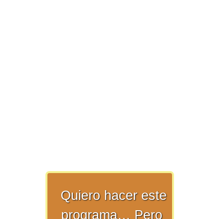
>> Ingresar YA a este tutorial
Estructuras de Datos II
[Ingresar]
Ver/Ocultar temario
Axiomatización Ξ Tablas de decisión
Ξ Polinomios como listas ligadas Ξ
Pilas como lista ligada Ξ Colas
como lista ligada Ξ Arreglos en
memoria Ξ Matrices dispersas en
vector y lista ligada Ξ Árboles
Quiero hacer este
binarios Ξ Árboles AVL Ξ Grafos Ξ
Tratamiento de archivos.
programa… Pero