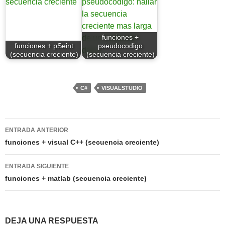
funciones +
funciones + pSeint
pseudocodigo
(secuencia creciente)
(secuencia creciente)
C#
VISUALSTUDIO
Navegación
ENTRADA ANTERIOR
de
funciones + visual C++ (secuencia creciente)
entradas
ENTRADA SIGUIENTE
funciones + matlab (secuencia creciente)
DEJA UNA RESPUESTA