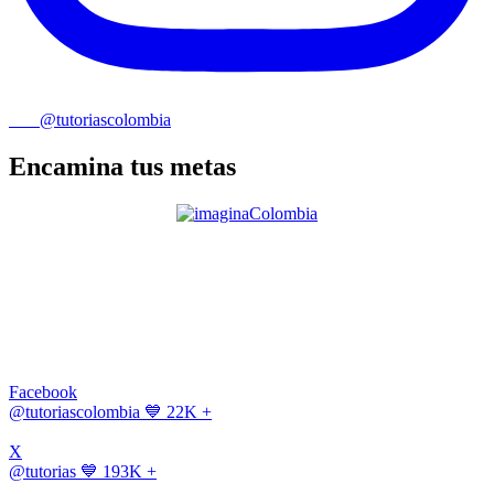
@tutoriascolombia
Encamina tus metas
Facebook
@tutoriascolombia
💙 22K +
X
@tutorias
💙 193K +