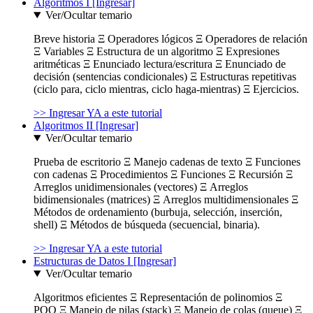
Algoritmos I [Ingresar]
Ver/Ocultar temario
Breve historia Ξ Operadores lógicos Ξ Operadores de relación
Ξ Variables Ξ Estructura de un algoritmo Ξ Expresiones
aritméticas Ξ Enunciado lectura/escritura Ξ Enunciado de
decisión (sentencias condicionales) Ξ Estructuras repetitivas
(ciclo para, ciclo mientras, ciclo haga-mientras) Ξ Ejercicios.
>> Ingresar YA a este tutorial
Algoritmos II [Ingresar]
Ver/Ocultar temario
Prueba de escritorio Ξ Manejo cadenas de texto Ξ Funciones
con cadenas Ξ Procedimientos Ξ Funciones Ξ Recursión Ξ
Arreglos unidimensionales (vectores) Ξ Arreglos
bidimensionales (matrices) Ξ Arreglos multidimensionales Ξ
Métodos de ordenamiento (burbuja, selección, inserción,
shell) Ξ Métodos de búsqueda (secuencial, binaria).
>> Ingresar YA a este tutorial
Estructuras de Datos I [Ingresar]
Ver/Ocultar temario
Algoritmos eficientes Ξ Representación de polinomios Ξ
POO Ξ Manejo de pilas (stack) Ξ Manejo de colas (queue) Ξ