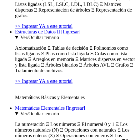
Listas ligadas (LSL, LSLC, LDL, LDLC) Ξ Matrices
dispersas Ξ Representación de árboles Ξ Representación de
grafos.
>> Ingresar YA a este tutorial
Estructuras de Datos II [Ingresar]
Ver/Ocultar temario
Axiomatización Ξ Tablas de decisión Ξ Polinomios como
listas ligadas Ξ Pilas como lista ligada Ξ Colas como lista
ligada Ξ Arreglos en memoria Ξ Matrices dispersas en vector
y lista ligada Ξ Árboles binarios Ξ Árboles AVL Ξ Grafos Ξ
Tratamiento de archivos.
>> Ingresar YA a este tutorial
Matemáticas Básicas y Elementales
Matemáticas Elementales [Ingresar]
Ver/Ocultar temario
La numeración Ξ Los números Ξ El numeral 0 y 1 Ξ Los
números naturales (N) Ξ Operaciones con naturales Ξ Los
números enteros (Z) Ξ Operaciones con enteros Ξ Los