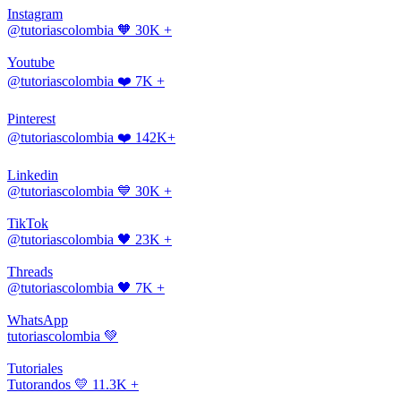
Instagram
@tutoriascolombia
🧡 30K +
Youtube
@tutoriascolombia
❤️ 7K +
Pinterest
@tutoriascolombia
❤️ 142K+
Linkedin
@tutoriascolombia
💙 30K +
TikTok
@tutoriascolombia
🖤 23K +
Threads
@tutoriascolombia
🖤 7K +
WhatsApp
tutoriascolombia
💚
Tutoriales
Tutorandos
💛 11.3K +