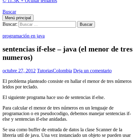
© 11.3K +
Ocultar temarios
Buscar
Menú principal
Buscar:
programación en java
sentencias if-else – java (el menor de tres
numeros)
octubre 27, 2012
TutoriasColombia
Deja un comentario
El problema planteado consiste en hallar el menor de tres números
leidos por teclado.
El siguiente programa hace uso de sentencias if-else.
Para calcular el menor de tres números en un lenguaje de
programacion o en pseudocodigo, debemos manejar sentencias if-
else y sentencias if-else anidadas.
Se usa como buffer de entrada de datos la clase Scanner de la
libreria util de java. Una vez instanciado un objeto se pueden usar