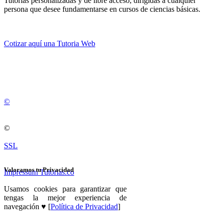
Tutorias personalizadas y de libre acceso, dirigidas a cualquier
persona que desee fundamentarse en cursos de ciencias básicas.
Cotizar aquí una Tutoria Web
💚
© 2012 -
2
0
2
5
©
©
SSL
Valoramos tu Privacidad
Impressum Tutorias.co
Usamos cookies para garantizar que
tengas la mejor experiencia de
navegación ♥ [
Política de Privacidad
]