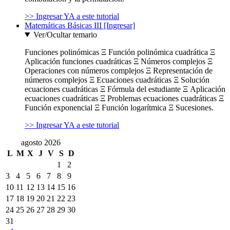
>> Ingresar YA a este tutorial
Matemáticas Básicas III [Ingresar]
Ver/Ocultar temario
Funciones polinómicas Ξ Función polinómica cuadrática Ξ
Aplicación funciones cuadráticas Ξ Números complejos Ξ
Operaciones con números complejos Ξ Representación de
números complejos Ξ Ecuaciones cuadráticas Ξ Solución
ecuaciones cuadráticas Ξ Fórmula del estudiante Ξ Aplicación
ecuaciones cuadráticas Ξ Problemas ecuaciones cuadráticas Ξ
Función exponencial Ξ Función logarítmica Ξ Sucesiones.
>> Ingresar YA a este tutorial
agosto 2026
L
M
X
J
V
S
D
1
2
3
4
5
6
7
8
9
10
11
12
13
14
15
16
17
18
19
20
21
22
23
24
25
26
27
28
29
30
31