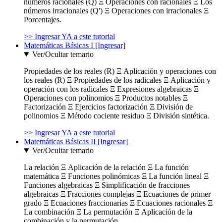
números racionales (Q) Ξ Operaciones con racionales Ξ Los
números irracionales (Q') Ξ Operaciones con irracionales Ξ
Porcentajes.
>> Ingresar YA a este tutorial
Matemáticas Básicas I [Ingresar]
Ver/Ocultar temario
Propiedades de los reales (R) Ξ Aplicación y operaciones con
los reales (R) Ξ Propiedades de los radicales Ξ Aplicación y
operación con los radicales Ξ Expresiones algebraicas Ξ
Operaciones con polinomios Ξ Productos notables Ξ
Factorización Ξ Ejercicios factorización Ξ División de
polinomios Ξ Método cociente residuo Ξ División sintética.
>> Ingresar YA a este tutorial
Matemáticas Básicas II [Ingresar]
Ver/Ocultar temario
La relación Ξ Aplicación de la relación Ξ La función
matemática Ξ Funciones polinómicas Ξ La función lineal Ξ
Funciones algebraicas Ξ Simplificación de fracciones
algebraicas Ξ Fracciones complejas Ξ Ecuaciones de primer
grado Ξ Ecuaciones fraccionarias Ξ Ecuaciones racionales Ξ
La combinación Ξ La permutación Ξ Aplicación de la
combinación y la permutación.