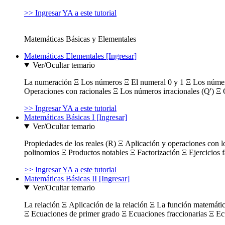
>> Ingresar YA a este tutorial
Matemáticas Básicas y Elementales
Matemáticas Elementales [Ingresar]
Ver/Ocultar temario
La numeración Ξ Los números Ξ El numeral 0 y 1 Ξ Los número
Operaciones con racionales Ξ Los números irracionales (Q') Ξ 
>> Ingresar YA a este tutorial
Matemáticas Básicas I [Ingresar]
Ver/Ocultar temario
Propiedades de los reales (R) Ξ Aplicación y operaciones con l
polinomios Ξ Productos notables Ξ Factorización Ξ Ejercicios f
>> Ingresar YA a este tutorial
Matemáticas Básicas II [Ingresar]
Ver/Ocultar temario
La relación Ξ Aplicación de la relación Ξ La función matemáti
Ξ Ecuaciones de primer grado Ξ Ecuaciones fraccionarias Ξ Ec