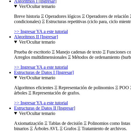
Algoritmos I [Ingresar]
Ver/Ocultar temario
Breve historia Ξ Operadores lógicos Ξ Operadores de relación Ξ
condicionales) Ξ Estructuras repetitivas (ciclo para, ciclo mient
>> Ingresar YA a este tutorial
Algoritmos II [Ingresar]
Ver/Ocultar temario
Prueba de escritorio Ξ Manejo cadenas de texto Ξ Funciones c
Arreglos multidimensionales Ξ Métodos de ordenamiento (burbuja
>> Ingresar YA a este tutorial
Estructuras de Datos I [Ingresar]
Ver/Ocultar temario
Algoritmos eficientes Ξ Representación de polinomios Ξ POO 
árboles Ξ Representación de grafos.
>> Ingresar YA a este tutorial
Estructuras de Datos II [Ingresar]
Ver/Ocultar temario
Axiomatización Ξ Tablas de decisión Ξ Polinomios como listas l
binarios Ξ Árboles AVL Ξ Grafos Ξ Tratamiento de archivos.