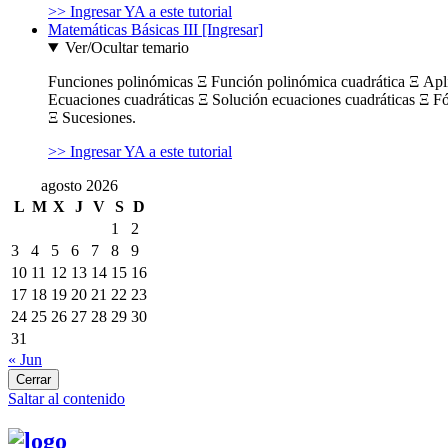
>> Ingresar YA a este tutorial
Matemáticas Básicas III [Ingresar]
Ver/Ocultar temario
Funciones polinómicas Ξ Función polinómica cuadrática Ξ Ap
Ecuaciones cuadráticas Ξ Solución ecuaciones cuadráticas Ξ F
Ξ Sucesiones.
>> Ingresar YA a este tutorial
agosto 2026
L
M
X
J
V
S
D
1
2
3
4
5
6
7
8
9
10
11
12
13
14
15
16
17
18
19
20
21
22
23
24
25
26
27
28
29
30
31
« Jun
Cerrar
Saltar al contenido