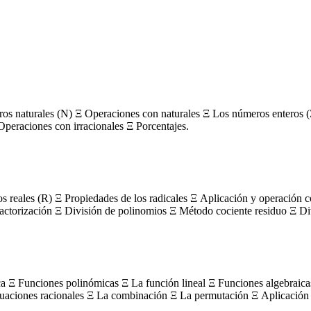
s naturales (N) Ξ Operaciones con naturales Ξ Los números enteros (
Operaciones con irracionales Ξ Porcentajes.
os reales (R) Ξ Propiedades de los radicales Ξ Aplicación y operación 
actorización Ξ División de polinomios Ξ Método cociente residuo Ξ Divi
ca Ξ Funciones polinómicas Ξ La función lineal Ξ Funciones algebraica
uaciones racionales Ξ La combinación Ξ La permutación Ξ Aplicación 