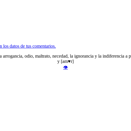
 los datos de tus comentarios.
rrogancia, odio, maltrato, necedad, la ignorancia y la indiferencia a par
y [am♥r]
👁