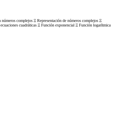
on números complejos Ξ Representación de números complejos Ξ
 ecuaciones cuadráticas Ξ Función exponencial Ξ Función logarítmica