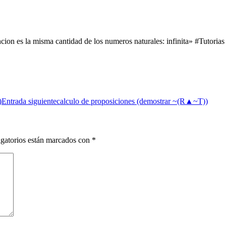
cion es la misma cantidad de los numeros naturales: infinita» #Tutoria
)
Entrada siguiente
calculo de proposiciones (demostrar ~(R▲~T))
gatorios están marcados con
*