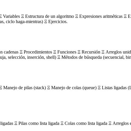
 Variables Ξ Estructura de un algoritmo Ξ Expresiones aritméticas Ξ E
ras, ciclo haga-mientras) Ξ Ejercicios.
on cadenas Ξ Procedimientos Ξ Funciones Ξ Recursión Ξ Arreglos unidi
, selección, inserción, shell) Ξ Métodos de búsqueda (secuencial, bin
Ξ Manejo de pilas (stack) Ξ Manejo de colas (queue) Ξ Listas ligada
igadas Ξ Pilas como lista ligada Ξ Colas como lista ligada Ξ Arreglos 