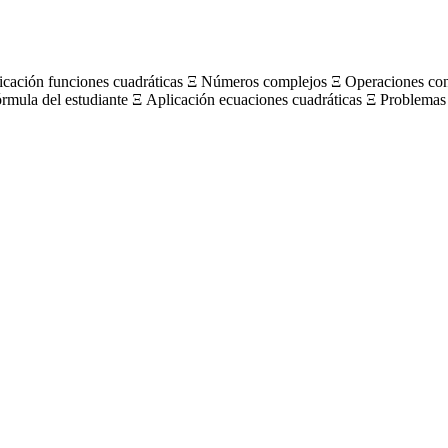
licación funciones cuadráticas Ξ Números complejos Ξ Operaciones c
órmula del estudiante Ξ Aplicación ecuaciones cuadráticas Ξ Problemas