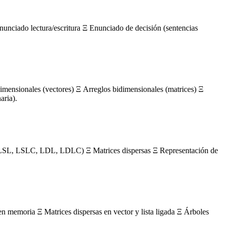
nunciado lectura/escritura Ξ Enunciado de decisión (sentencias
mensionales (vectores) Ξ Arreglos bidimensionales (matrices) Ξ
aria).
s (LSL, LSLC, LDL, LDLC) Ξ Matrices dispersas Ξ Representación de
en memoria Ξ Matrices dispersas en vector y lista ligada Ξ Árboles