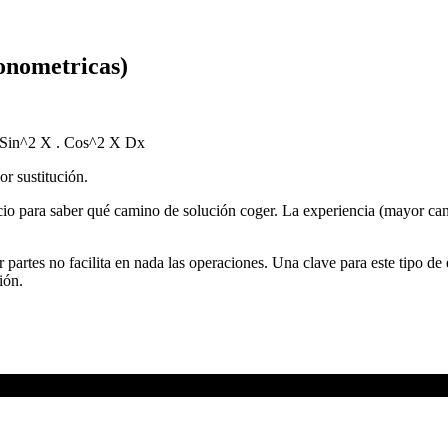
gonometricas)
n: Sin^2 X . Cos^2 X Dx
or sustitución.
io para saber qué camino de solución coger. La experiencia (mayor canti
r partes no facilita en nada las operaciones. Una clave para este tipo de
ión.