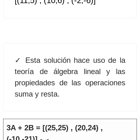
[(11,5) , (10,6) , (-2,-6)]
Algoritmos II [Ingresar]
Ver/Ocultar temario
Prueba de escritorio Ξ Manejo
cadenas de texto Ξ Funciones con
Esta solución hace uso de la
cadenas Ξ Procedimientos Ξ
Funciones Ξ Recursión Ξ Arreglos
teoría de álgebra lineal y las
unidimensionales (vectores) Ξ
propiedades de las operaciones
Arreglos bidimensionales (matrices)
suma y resta.
Ξ Arreglos multidimensionales Ξ
Métodos de ordenamiento (burbuja,
selección, inserción, shell) Ξ
Métodos de búsqueda (secuencial,
3A + 2B = [(25,25) , (20,24) ,
binaria).
(-10,-21)]