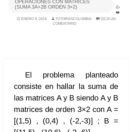
OPERACIONES CON MATRICES
(SUMA 3A+2B ORDEN 3×2)
Algoritmos I [Ingresar]
ENERO 9, 2016
TUTORIASCOLOMBIA
DEJA UN
COMENTARIO
Ver/Ocultar temario
Breve historia Ξ Operadores lógicos
Ξ Operadores de relación Ξ
Variables Ξ Estructura de un
algoritmo Ξ Expresiones aritméticas
Ξ Enunciado lectura/escritura Ξ
El problema planteado
Enunciado de decisión (sentencias
consiste en hallar la suma de
condicionales) Ξ Estructuras
las matrices A y B siendo A y B
repetitivas (ciclo para, ciclo mientras,
ciclo haga-mientras) Ξ Ejercicios.
matrices de orden 3×2 con A =
[(1,5) , (0,4) , (-2,-3)] ; B =
>> Ingresar YA a este tutorial