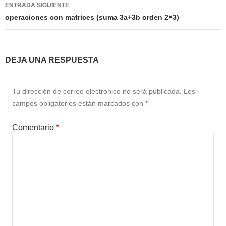
ENTRADA SIGUIENTE
numeral 0 y 1 Ξ Los números
operaciones con matrices (suma 3a+3b orden 2×3)
naturales (N) Ξ Operaciones con
naturales Ξ Los números enteros (Z)
Ξ Operaciones con enteros Ξ Los
DEJA UNA RESPUESTA
números racionales (Q) Ξ
Operaciones con racionales Ξ Los
Tu dirección de correo electrónico no será publicada.
Los
números irracionales (Q') Ξ
campos obligatorios están marcados con
*
Operaciones con irracionales Ξ
Porcentajes.
Comentario
*
>> Ingresar YA a este tutorial
Matemáticas Básicas I
[Ingresar]