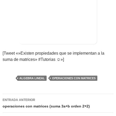
>> Ingresar YA a este tutorial
[Tweet «»Existen propiedades que se implementan a la
Matemáticas Básicas y
suma de matrices» #Tutorias ☺»]
Elementales
ALGEBRA LINEAL
OPERACIONES CON MATRICES
Matemáticas
Elementales [Ingresar]
Navegación
ENTRADA ANTERIOR
Ver/Ocultar temario
de
operaciones con matrices (suma 3a+b orden 2×2)
La numeración Ξ Los números Ξ El
entradas