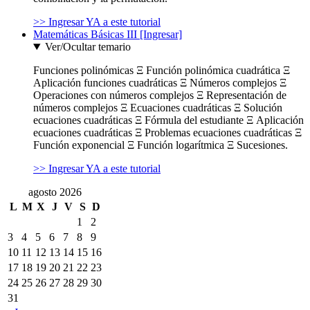
>> Ingresar YA a este tutorial
Matemáticas Básicas III [Ingresar]
Ver/Ocultar temario
Funciones polinómicas Ξ Función polinómica cuadrática Ξ
Aplicación funciones cuadráticas Ξ Números complejos Ξ
Operaciones con números complejos Ξ Representación de
números complejos Ξ Ecuaciones cuadráticas Ξ Solución
ecuaciones cuadráticas Ξ Fórmula del estudiante Ξ Aplicación
ecuaciones cuadráticas Ξ Problemas ecuaciones cuadráticas Ξ
Función exponencial Ξ Función logarítmica Ξ Sucesiones.
>> Ingresar YA a este tutorial
agosto 2026
L
M
X
J
V
S
D
1
2
3
4
5
6
7
8
9
10
11
12
13
14
15
16
17
18
19
20
21
22
23
24
25
26
27
28
29
30
31