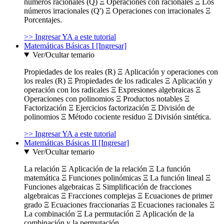
números racionales (Q) Ξ Operaciones con racionales Ξ Los
números irracionales (Q') Ξ Operaciones con irracionales Ξ
Porcentajes.
>> Ingresar YA a este tutorial
Matemáticas Básicas I [Ingresar]
Ver/Ocultar temario
Propiedades de los reales (R) Ξ Aplicación y operaciones con
los reales (R) Ξ Propiedades de los radicales Ξ Aplicación y
operación con los radicales Ξ Expresiones algebraicas Ξ
Operaciones con polinomios Ξ Productos notables Ξ
Factorización Ξ Ejercicios factorización Ξ División de
polinomios Ξ Método cociente residuo Ξ División sintética.
>> Ingresar YA a este tutorial
Matemáticas Básicas II [Ingresar]
Ver/Ocultar temario
La relación Ξ Aplicación de la relación Ξ La función
matemática Ξ Funciones polinómicas Ξ La función lineal Ξ
Funciones algebraicas Ξ Simplificación de fracciones
algebraicas Ξ Fracciones complejas Ξ Ecuaciones de primer
grado Ξ Ecuaciones fraccionarias Ξ Ecuaciones racionales Ξ
La combinación Ξ La permutación Ξ Aplicación de la
combinación y la permutación.