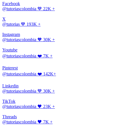
Facebook
@tutoriascolombia
💙 22K +
X
@tutorias
💙 193K +
Instagram
@tutoriascolombia
🧡 30K +
Youtube
@tutoriascolombia
❤️ 7K +
Pinterest
@tutoriascolombia
❤️ 142K+
Linkedin
@tutoriascolombia
💙 30K +
TikTok
@tutoriascolombia
🖤 23K +
Threads
@tutoriascolombia
🖤 7K +