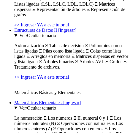
Listas ligadas (LSL, LSLC, LDL, LDLC) Ξ Matrices
dispersas Ξ Representación de árboles Ξ Representación de
grafos.
>> Ingresar YA a este tutorial
Estructuras de Datos II [Ingresar]
Ver/Ocultar temario
Axiomatización Ξ Tablas de decisión Ξ Polinomios como
listas ligadas Ξ Pilas como lista ligada Ξ Colas como lista
ligada Ξ Arreglos en memoria Ξ Matrices dispersas en vector
y lista ligada Ξ Árboles binarios Ξ Árboles AVL Ξ Grafos Ξ
Tratamiento de archivos.
>> Ingresar YA a este tutorial
Matemáticas Básicas y Elementales
Matemáticas Elementales [Ingresar]
Ver/Ocultar temario
La numeración Ξ Los números Ξ El numeral 0 y 1 Ξ Los
números naturales (N) Ξ Operaciones con naturales Ξ Los
números enteros (Z) Ξ Operaciones con enteros Ξ Los