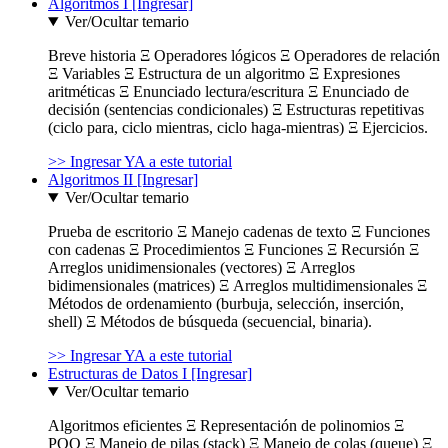
Algoritmos I [Ingresar]
Ver/Ocultar temario
Breve historia Ξ Operadores lógicos Ξ Operadores de relación
Ξ Variables Ξ Estructura de un algoritmo Ξ Expresiones
aritméticas Ξ Enunciado lectura/escritura Ξ Enunciado de
decisión (sentencias condicionales) Ξ Estructuras repetitivas
(ciclo para, ciclo mientras, ciclo haga-mientras) Ξ Ejercicios.
>> Ingresar YA a este tutorial
Algoritmos II [Ingresar]
Ver/Ocultar temario
Prueba de escritorio Ξ Manejo cadenas de texto Ξ Funciones
con cadenas Ξ Procedimientos Ξ Funciones Ξ Recursión Ξ
Arreglos unidimensionales (vectores) Ξ Arreglos
bidimensionales (matrices) Ξ Arreglos multidimensionales Ξ
Métodos de ordenamiento (burbuja, selección, inserción,
shell) Ξ Métodos de búsqueda (secuencial, binaria).
>> Ingresar YA a este tutorial
Estructuras de Datos I [Ingresar]
Ver/Ocultar temario
Algoritmos eficientes Ξ Representación de polinomios Ξ
POO Ξ Manejo de pilas (stack) Ξ Manejo de colas (queue) Ξ