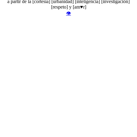
a partir de la [cortesía] [urbanidad] [inteligencia] [investigación]
[respeto] y [am♥r]
👁