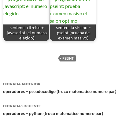
sentencia if-else +
sentencia si-sino –
javascript (el numero
pseint (prueba de
elegido)
examen masivo)
PSEINT
Navegación
ENTRADA ANTERIOR
de
operadores – pseudocodigo (truco matematico numero par)
entradas
ENTRADA SIGUIENTE
operadores – python (truco matematico numero par)