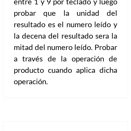
entre 1 y 9 por teclado y luego
probar que la unidad del
Algoritmos II [Ingresar]
resultado es el numero leído y
Ver/Ocultar temario
la decena del resultado sera la
Prueba de escritorio Ξ Manejo
mitad del numero leído. Probar
cadenas de texto Ξ Funciones con
cadenas Ξ Procedimientos Ξ
a través de la operación de
Funciones Ξ Recursión Ξ Arreglos
producto cuando aplica dicha
unidimensionales (vectores) Ξ
operación.
Arreglos bidimensionales (matrices)
Ξ Arreglos multidimensionales Ξ
Métodos de ordenamiento (burbuja,
selección, inserción, shell) Ξ
Métodos de búsqueda (secuencial,
binaria).