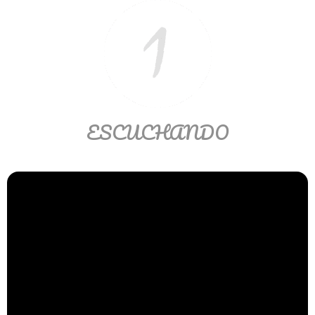
Ver/Ocultar temario
Propiedades de los reales (R) Ξ
Aplicación y operaciones con los
reales (R) Ξ Propiedades de los
radicales Ξ Aplicación y operación
con los radicales Ξ Expresiones
ESCUCHANDO
algebraicas Ξ Operaciones con
polinomios Ξ Productos notables Ξ
Factorización Ξ Ejercicios
factorización Ξ División de
polinomios Ξ Método cociente
residuo Ξ División sintética.
>> Ingresar YA a este tutorial