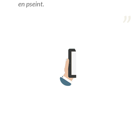
en pseint.
>> Ingresar YA a este tutorial
Estructuras de Datos II
[Ingresar]
Ver/Ocultar temario
Axiomatización Ξ Tablas de decisión
Ξ Polinomios como listas ligadas Ξ
Pilas como lista ligada Ξ Colas
como lista ligada Ξ Arreglos en
memoria Ξ Matrices dispersas en
vector y lista ligada Ξ Árboles
binarios Ξ Árboles AVL Ξ Grafos Ξ
Tratamiento de archivos.