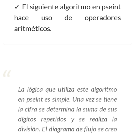
El siguiente algoritmo en pseint
>> Ingresar YA a este tutorial
hace uso de operadores
aritméticos.
Estructuras de Datos I
[Ingresar]
Ver/Ocultar temario
Algoritmos eficientes Ξ
Representación de polinomios Ξ
POO Ξ Manejo de pilas (stack) Ξ
La lógica que utiliza este algoritmo
Manejo de colas (queue) Ξ Listas
en pseint es simple. Una vez se tiene
ligadas (LSL, LSLC, LDL, LDLC) Ξ
la cifra se determina la suma de sus
Matrices dispersas Ξ
dígitos repetidos y se realiza la
Representación de árboles Ξ
Representación de grafos.
división. El diagrama de flujo se creo