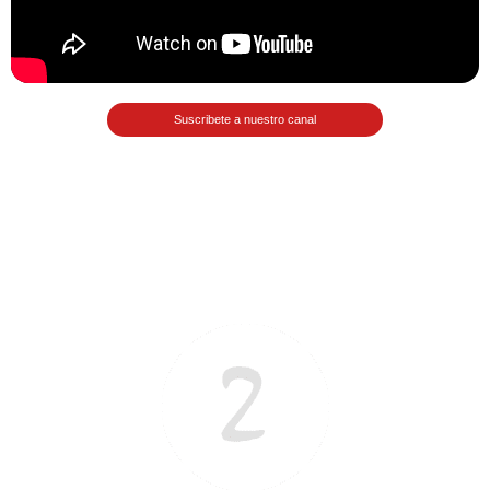
Matemáticas Básicas II
[Ingresar]
Ver/Ocultar temario
Suscribete a nuestro canal
La relación Ξ Aplicación de la
relación Ξ La función matemática Ξ
Funciones polinómicas Ξ La función
lineal Ξ Funciones algebraicas Ξ
Simplificación de fracciones
algebraicas Ξ Fracciones complejas
Ξ Ecuaciones de primer grado Ξ
Ecuaciones fraccionarias Ξ
Ecuaciones racionales Ξ La
combinación Ξ La permutación Ξ
Aplicación de la combinación y la
permutación.