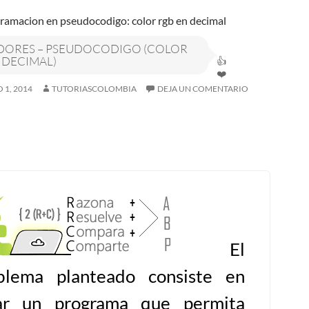
DORES – PSEUDOCODIGO (COLOR
 DECIMAL)
 1, 2014
TUTORIASCOLOMBIA
DEJA UN COMENTARIO
El
blema planteado consiste en
ar un programa que permita