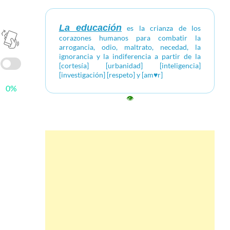
La educación
es la crianza de los
corazones humanos para combatir la
arrogancia, odio, maltrato, necedad, la
ignorancia y la indiferencia a partir de la
[cortesía] [urbanidad] [inteligencia]
[investigación] [respeto] y [am♥r]
0%
👁