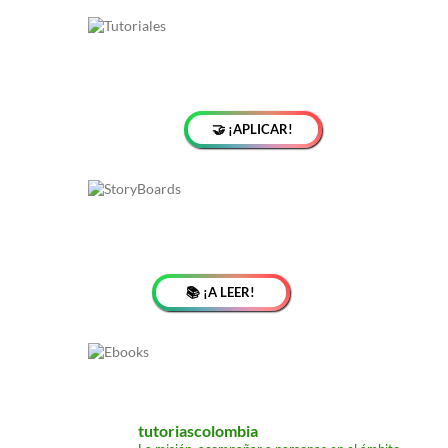
🤝 ¡APLICAR!
📚 ¡A LEER!
tutoriascolombia