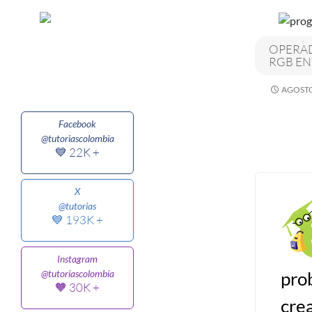
Algoritmos I [Ingresar]
OPERA
RGB EN
Ver/Ocultar temario
AGOSTO
Breve historia Ξ Operadores lógicos
Ξ Operadores de relación Ξ
Facebook
Variables Ξ Estructura de un
@tutoriascolombia
algoritmo Ξ Expresiones aritméticas
💙 22K +
Ξ Enunciado lectura/escritura Ξ
Enunciado de decisión (sentencias
X
@tutorias
condicionales) Ξ Estructuras
💙 193K +
repetitivas (ciclo para, ciclo mientras,
ciclo haga-mientras) Ξ Ejercicios.
Instagram
pro
@tutoriascolombia
🧡 30K +
>> Ingresar YA a este tutorial
cre