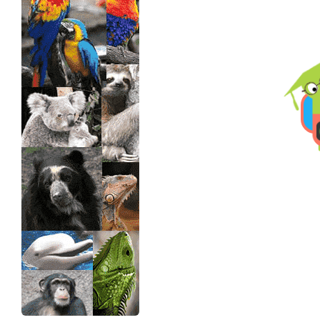
>> Ingresar YA a este tutorial
Estructuras de Datos II
[Ingresar]
Ver/Ocultar temario
Axiomatización Ξ Tablas de decisión
Ξ Polinomios como listas ligadas Ξ
Pilas como lista ligada Ξ Colas
como lista ligada Ξ Arreglos en
memoria Ξ Matrices dispersas en
vector y lista ligada Ξ Árboles
binarios Ξ Árboles AVL Ξ Grafos Ξ
Tratamiento de archivos.