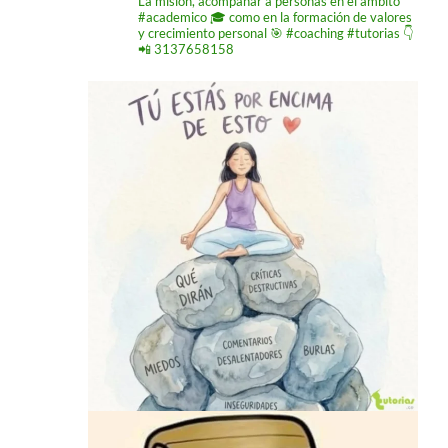
La misión,
acompañar a personas
en el ámbito
#academico 🎓
como en la formación de
valores
y crecimiento
personal 🎯 #coaching #tutorias
👇
📲 3137658158