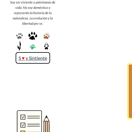
Soy ser viviente y patrimonio de
vida. No soy doméstico y
represento la historia de la
>> Ingresar YA a este tutorial
naturaleza, su evolución y la
libertad per se.
S
♥
y Sintiente
Matemáticas Básicas y
Elementales
Matemáticas
Elementales [Ingresar]
Ver/Ocultar temario
La numeración Ξ Los números Ξ El