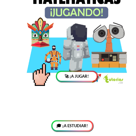
🚀 ¡A JUGAR!
🎓 ¡A ESTUDIAR!