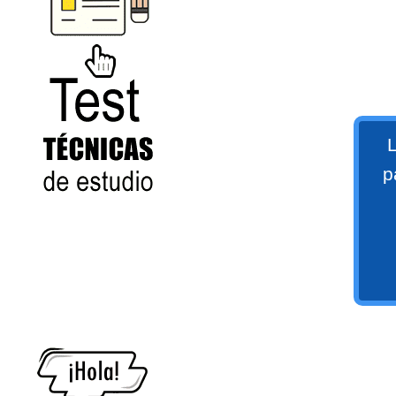
numeral 0 y 1 Ξ Los números
naturales (N) Ξ Operaciones con
naturales Ξ Los números enteros (Z)
Ξ Operaciones con enteros Ξ Los
números racionales (Q) Ξ
Operaciones con racionales Ξ Los
L
números irracionales (Q') Ξ
p
Operaciones con irracionales Ξ
Test
Porcentajes.
>> Ingresar YA a este tutorial
Matemáticas Básicas I
[Ingresar]