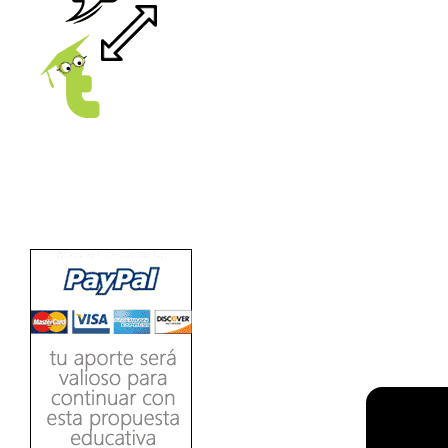
Ver/Ocultar temario
Propiedades de los reales (R) Ξ
Aplicación y operaciones con los
reales (R) Ξ Propiedades de los
radicales Ξ Aplicación y operación
LEE
con los radicales Ξ Expresiones
algebraicas Ξ Operaciones con
polinomios Ξ Productos notables Ξ
Factorización Ξ Ejercicios
factorización Ξ División de
polinomios Ξ Método cociente
residuo Ξ División sintética.
>> Ingresar YA a este tutorial