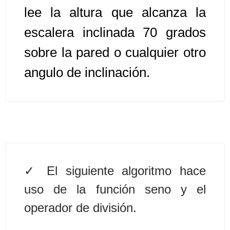
lee la altura que alcanza la
Algoritmos II [Ingresar]
escalera inclinada 70 grados
Ver/Ocultar temario
sobre la pared o cualquier otro
Prueba de escritorio Ξ Manejo
angulo de inclinación.
cadenas de texto Ξ Funciones con
cadenas Ξ Procedimientos Ξ
Funciones Ξ Recursión Ξ Arreglos
unidimensionales (vectores) Ξ
Arreglos bidimensionales (matrices)
Ξ Arreglos multidimensionales Ξ
El siguiente algoritmo hace
Métodos de ordenamiento (burbuja,
selección, inserción, shell) Ξ
uso de la función seno y el
Métodos de búsqueda (secuencial,
operador de división.
binaria).