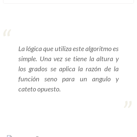
>> Ingresar YA a este tutorial
Estructuras de Datos I
[Ingresar]
La lógica que utiliza este algoritmo es
Ver/Ocultar temario
simple. Una vez se tiene la altura y
los grados se aplica la razón de la
Algoritmos eficientes Ξ
Representación de polinomios Ξ
función seno para un angulo y
POO Ξ Manejo de pilas (stack) Ξ
cateto opuesto.
Manejo de colas (queue) Ξ Listas
ligadas (LSL, LSLC, LDL, LDLC) Ξ
Matrices dispersas Ξ
Representación de árboles Ξ
Representación de grafos.