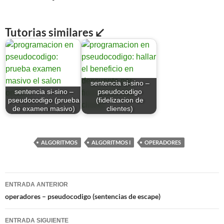
Tutorias similares ↙
sentencia si-sino –
sentencia si-sino –
pseudocodigo
pseudocodigo (prueba
(fidelizacion de
de examen masivo)
clientes)
ALGORITMOS
ALGORITMOS I
OPERADORES
Navegación
ENTRADA ANTERIOR
de
operadores – pseudocodigo (sentencias de escape)
entradas
ENTRADA SIGUIENTE