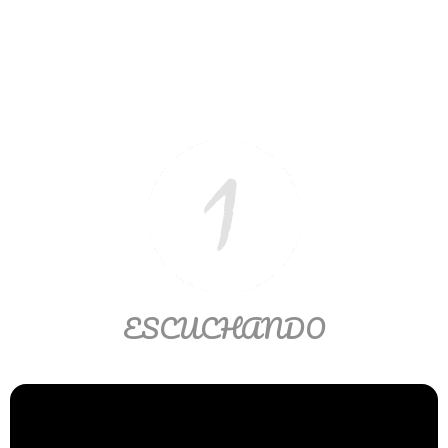
Ver/Ocultar temario
Propiedades de los reales (R) Ξ
Aplicación y operaciones con los
reales (R) Ξ Propiedades de los
radicales Ξ Aplicación y operación
con los radicales Ξ Expresiones
algebraicas Ξ Operaciones con
polinomios Ξ Productos notables Ξ
Factorización Ξ Ejercicios
factorización Ξ División de
polinomios Ξ Método cociente
ESCUCHANDO
residuo Ξ División sintética.
>> Ingresar YA a este tutorial