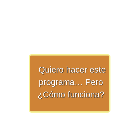
>> Ingresar YA a este tutorial
Matemáticas Básicas y
Quiero hacer este
Elementales
programa… Pero
¿Cómo funciona?
Matemáticas
Elementales [Ingresar]
Ver/Ocultar temario
La numeración Ξ Los números Ξ El