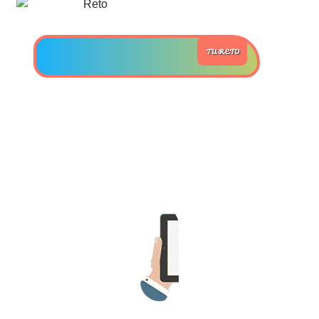
>> Ingresar YA a este tutorial
TU RETO
Estructuras de Datos II
[Ingresar]
Ver/Ocultar temario
Axiomatización Ξ Tablas de decisión
Ξ Polinomios como listas ligadas Ξ
Pilas como lista ligada Ξ Colas
como lista ligada Ξ Arreglos en
memoria Ξ Matrices dispersas en
vector y lista ligada Ξ Árboles
binarios Ξ Árboles AVL Ξ Grafos Ξ
Tratamiento de archivos.