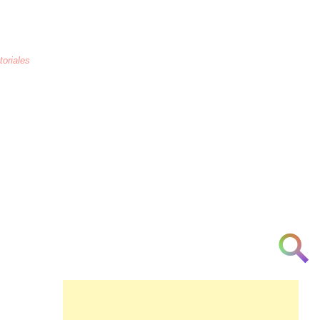
toriales
La educación
es la crianza de los
corazones humanos para combatir la
arrogancia, odio, maltrato, necedad, la
ignorancia y la indiferencia a partir de la
[cortesía] [urbanidad] [inteligencia]
[investigación] [respeto] y [am♥r]
👁