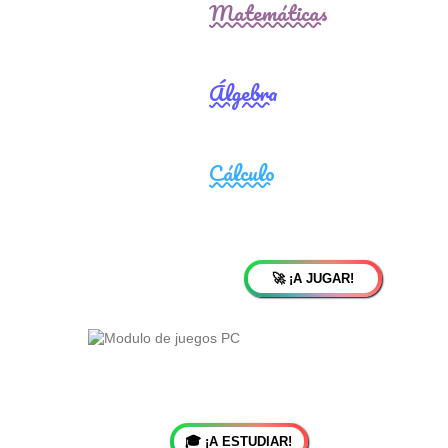
🚀 ¡A JUGAR!
🎓 ¡A ESTUDIAR!