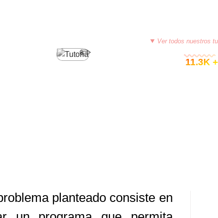
PROGRAMACIÓN EN PYTHON
Ver todos nuestros tu
© 11.3K +
DORES – PYTHON (GANANCIA POR
9, 2014
TUTORIASCOLOMBIA
DEJA UN COMENTARIO
problema planteado consiste en
ar un programa que permita