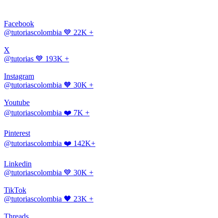
Facebook
@tutoriascolombia
💙 22K +
X
@tutorias
💙 193K +
Instagram
@tutoriascolombia
🧡 30K +
Youtube
@tutoriascolombia
❤️ 7K +
Pinterest
@tutoriascolombia
❤️ 142K+
Linkedin
@tutoriascolombia
💙 30K +
TikTok
@tutoriascolombia
🖤 23K +
Threads