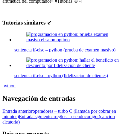
aritmética del computador» #Tutorias ☺»]
Tutorias similares ↙
sentencia if-else – python (prueba de examen masivo)
sentencia if-else– python (fidelizacion de clientes)
python
Navegación de entradas
Entrada anterior
operadores – turbo C (llamada por cobrar en
minutos)
Entrada siguiente
arreglos – pseudocodigo (cancion
aleatoria)
Deja una respuesta