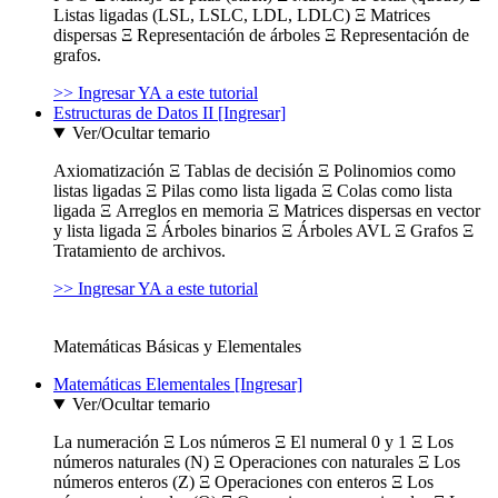
Listas ligadas (LSL, LSLC, LDL, LDLC) Ξ Matrices
dispersas Ξ Representación de árboles Ξ Representación de
grafos.
>> Ingresar YA a este tutorial
Estructuras de Datos II [Ingresar]
Ver/Ocultar temario
Axiomatización Ξ Tablas de decisión Ξ Polinomios como
listas ligadas Ξ Pilas como lista ligada Ξ Colas como lista
ligada Ξ Arreglos en memoria Ξ Matrices dispersas en vector
y lista ligada Ξ Árboles binarios Ξ Árboles AVL Ξ Grafos Ξ
Tratamiento de archivos.
>> Ingresar YA a este tutorial
Matemáticas Básicas y Elementales
Matemáticas Elementales [Ingresar]
Ver/Ocultar temario
La numeración Ξ Los números Ξ El numeral 0 y 1 Ξ Los
números naturales (N) Ξ Operaciones con naturales Ξ Los
números enteros (Z) Ξ Operaciones con enteros Ξ Los