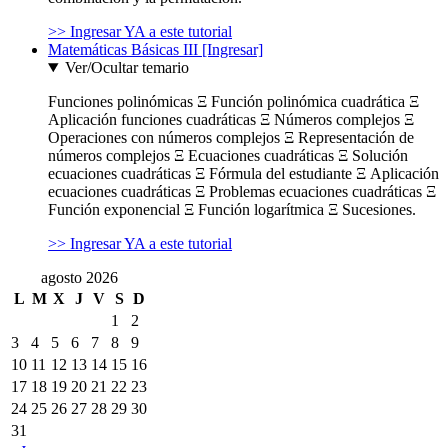
>> Ingresar YA a este tutorial
Matemáticas Básicas III [Ingresar]
Ver/Ocultar temario
Funciones polinómicas Ξ Función polinómica cuadrática Ξ
Aplicación funciones cuadráticas Ξ Números complejos Ξ
Operaciones con números complejos Ξ Representación de
números complejos Ξ Ecuaciones cuadráticas Ξ Solución
ecuaciones cuadráticas Ξ Fórmula del estudiante Ξ Aplicación
ecuaciones cuadráticas Ξ Problemas ecuaciones cuadráticas Ξ
Función exponencial Ξ Función logarítmica Ξ Sucesiones.
>> Ingresar YA a este tutorial
agosto 2026
L
M
X
J
V
S
D
1
2
3
4
5
6
7
8
9
10
11
12
13
14
15
16
17
18
19
20
21
22
23
24
25
26
27
28
29
30
31