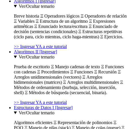
Algoritmos I [Ingresar]
Ver/Ocultar temario
Breve historia Ξ Operadores lógicos Ξ Operadores de relación
Ξ Variables Ξ Estructura de un algoritmo Ξ Expresiones
aritméticas Ξ Enunciado lectura/escritura Ξ Enunciado de
decisión (sentencias condicionales) Ξ Estructuras repetitivas
(ciclo para, ciclo mientras, ciclo haga-mientras) Ξ Ejercicios.
>> Ingresar YA a este tutorial
Algoritmos II [Ingresar]
Ver/Ocultar temario
Prueba de escritorio Ξ Manejo cadenas de texto Ξ Funciones
con cadenas Ξ Procedimientos Ξ Funciones Ξ Recursión Ξ
Arreglos unidimensionales (vectores) Ξ Arreglos
bidimensionales (matrices) Ξ Arreglos multidimensionales Ξ
Métodos de ordenamiento (burbuja, selección, inserción,
shell) Ξ Métodos de búsqueda (secuencial, binaria).
>> Ingresar YA a este tutorial
Estructuras de Datos I [Ingresar]
Ver/Ocultar temario
Algoritmos eficientes Ξ Representación de polinomios Ξ
POO Ξ Manejo de pilas (stack) Ξ Manejo de colas (queue) Ξ