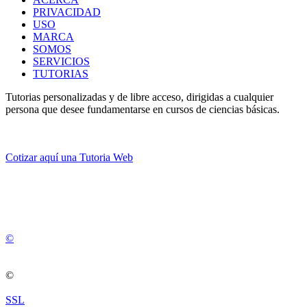
PRIVACIDAD
USO
MARCA
SOMOS
SERVICIOS
TUTORIAS
Tutorias personalizadas y de libre acceso, dirigidas a cualquier
persona que desee fundamentarse en cursos de ciencias básicas.
Cotizar aquí una Tutoria Web
💚
© 2012 -
2
0
2
5
©
©
SSL