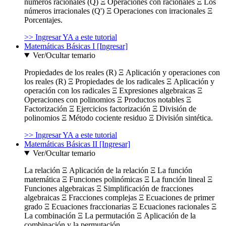
números racionales (Q) Ξ Operaciones con racionales Ξ Los
números irracionales (Q') Ξ Operaciones con irracionales Ξ
Porcentajes.
>> Ingresar YA a este tutorial
Matemáticas Básicas I [Ingresar]
Ver/Ocultar temario
Propiedades de los reales (R) Ξ Aplicación y operaciones con
los reales (R) Ξ Propiedades de los radicales Ξ Aplicación y
operación con los radicales Ξ Expresiones algebraicas Ξ
Operaciones con polinomios Ξ Productos notables Ξ
Factorización Ξ Ejercicios factorización Ξ División de
polinomios Ξ Método cociente residuo Ξ División sintética.
>> Ingresar YA a este tutorial
Matemáticas Básicas II [Ingresar]
Ver/Ocultar temario
La relación Ξ Aplicación de la relación Ξ La función
matemática Ξ Funciones polinómicas Ξ La función lineal Ξ
Funciones algebraicas Ξ Simplificación de fracciones
algebraicas Ξ Fracciones complejas Ξ Ecuaciones de primer
grado Ξ Ecuaciones fraccionarias Ξ Ecuaciones racionales Ξ
La combinación Ξ La permutación Ξ Aplicación de la
combinación y la permutación.