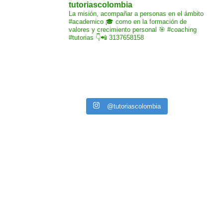
tutoriascolombia
La misión,
acompañar a personas
en el ámbito
#academico 🎓
como en la formación de
valores y crecimiento
personal 🎯 #coaching
#tutorias
👇📲 3137658158
@tutoriascolombia