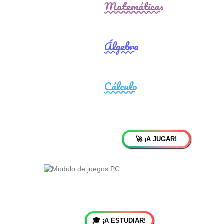
🚀 ¡A JUGAR!
🎓 ¡A ESTUDIAR!