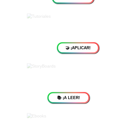
🤝 ¡APLICAR!
📚 ¡A LEER!