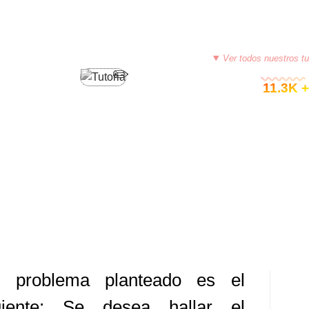
PROGRAMACIÓN EN VISUALSTUDIO C#
Ver todos nuestros tu
© 11.3K +
ORES – VISUALSTUDIO C#
EDIO DE NUMEROS CUADRADOS)
2, 2013
TUTORIASCOLOMBIA
DEJA UN COMENTARIO
l problema planteado es el
uiente: Se desea hallar el