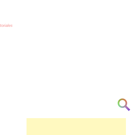
toriales
La educación
es la crianza de los
corazones humanos para combatir la
arrogancia, odio, maltrato, necedad, la
ignorancia y la indiferencia a partir de la
[cortesía] [urbanidad] [inteligencia]
[investigación] [respeto] y [am♥r]
👁