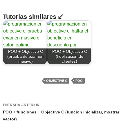
Tutorias similares ↙
POO + Objective C
POO + Objective C
(prueba de examen
(fidelizacion de
masivo)
clientes)
OBJECTIVE C
POO
Navegación
ENTRADA ANTERIOR
de
POO + funciones + Objective C (funcion inicializar, mostrar
vector)
entradas