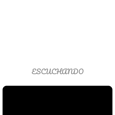
Ver/Ocultar temario
Propiedades de los reales (R) Ξ
Aplicación y operaciones con los
reales (R) Ξ Propiedades de los
radicales Ξ Aplicación y operación
con los radicales Ξ Expresiones
algebraicas Ξ Operaciones con
polinomios Ξ Productos notables Ξ
Factorización Ξ Ejercicios
ESCUCHANDO
factorización Ξ División de
polinomios Ξ Método cociente
residuo Ξ División sintética.
>> Ingresar YA a este tutorial