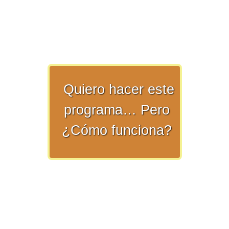
>> Ingresar YA a este tutorial
Quiero hacer este
programa… Pero
Matemáticas Básicas y
¿Cómo funciona?
Elementales
Matemáticas
Elementales [Ingresar]
Ver/Ocultar temario
La numeración Ξ Los números Ξ El