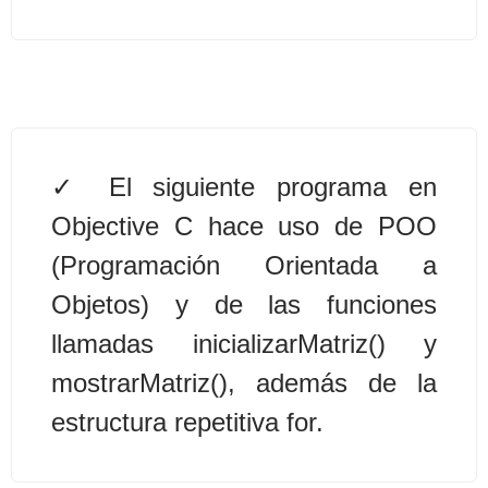
Algoritmos II [Ingresar]
Ver/Ocultar temario
Prueba de escritorio Ξ Manejo
cadenas de texto Ξ Funciones con
El siguiente programa en
cadenas Ξ Procedimientos Ξ
Objective C hace uso de POO
Funciones Ξ Recursión Ξ Arreglos
(Programación Orientada a
unidimensionales (vectores) Ξ
Objetos) y de las funciones
Arreglos bidimensionales (matrices)
Ξ Arreglos multidimensionales Ξ
llamadas inicializarMatriz() y
Métodos de ordenamiento (burbuja,
mostrarMatriz(), además de la
selección, inserción, shell) Ξ
estructura repetitiva for.
Métodos de búsqueda (secuencial,
binaria).