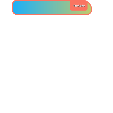
TU RETO
>> Ingresar YA a este tutorial
Estructuras de Datos II
[Ingresar]
Ver/Ocultar temario
Axiomatización Ξ Tablas de decisión
Ξ Polinomios como listas ligadas Ξ
Pilas como lista ligada Ξ Colas
como lista ligada Ξ Arreglos en
memoria Ξ Matrices dispersas en
vector y lista ligada Ξ Árboles
binarios Ξ Árboles AVL Ξ Grafos Ξ
Tratamiento de archivos.