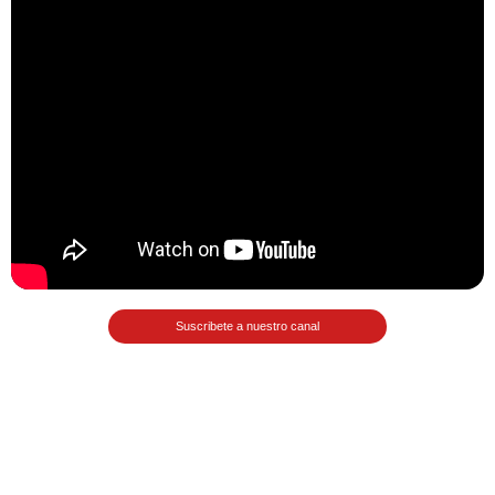
>> Ingresar YA a este tutorial
Matemáticas Básicas III
[Ingresar]
Ver/Ocultar temario
Funciones polinómicas Ξ Función
polinómica cuadrática Ξ Aplicación
Suscribete a nuestro canal
funciones cuadráticas Ξ Números
complejos Ξ Operaciones con
números complejos Ξ
Representación de números
complejos Ξ Ecuaciones cuadráticas