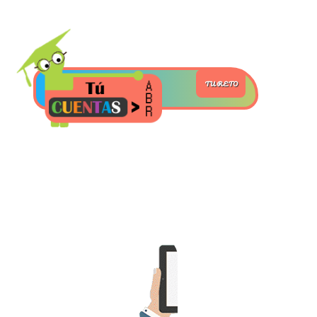
>> Ingresar YA a este tutorial
TU RETO
Matemáticas Básicas y
Elementales
Matemáticas
Elementales [Ingresar]
Ver/Ocultar temario
La numeración Ξ Los números Ξ El