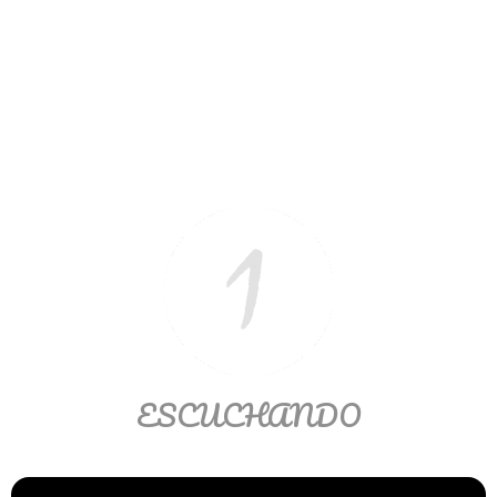
Matemáticas Básicas II
[Ingresar]
Ver/Ocultar temario
La relación Ξ Aplicación de la
relación Ξ La función matemática Ξ
Funciones polinómicas Ξ La función
lineal Ξ Funciones algebraicas Ξ
Simplificación de fracciones
algebraicas Ξ Fracciones complejas
Ξ Ecuaciones de primer grado Ξ
Ecuaciones fraccionarias Ξ
ESCUCHANDO
Ecuaciones racionales Ξ La
combinación Ξ La permutación Ξ
Aplicación de la combinación y la
permutación.