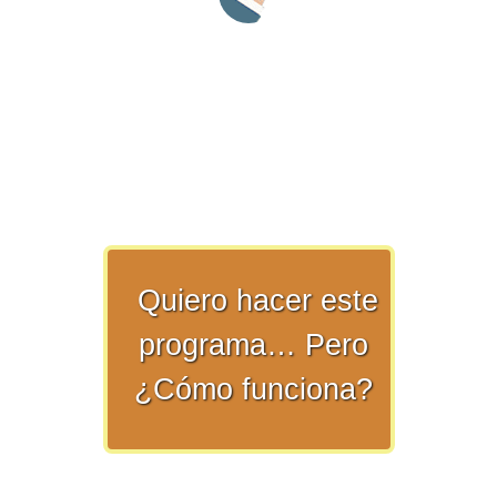
numeral 0 y 1 Ξ Los números
naturales (N) Ξ Operaciones con
naturales Ξ Los números enteros (Z)
Ξ Operaciones con enteros Ξ Los
números racionales (Q) Ξ
Operaciones con racionales Ξ Los
números irracionales (Q') Ξ
Operaciones con irracionales Ξ
Porcentajes.
Quiero hacer este
programa… Pero
>> Ingresar YA a este tutorial
¿Cómo funciona?
Matemáticas Básicas I
[Ingresar]