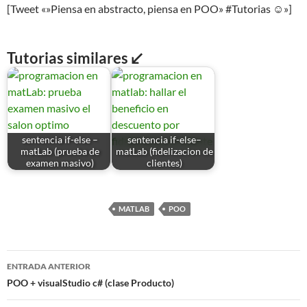
[Tweet «»Piensa en abstracto, piensa en POO» #Tutorias ☺»]
Tutorias similares ↙
sentencia if-else –
sentencia if-else–
matLab (prueba de
matLab (fidelizacion de
examen masivo)
clientes)
MATLAB
POO
Navegación
ENTRADA ANTERIOR
de
POO + visualStudio c# (clase Producto)