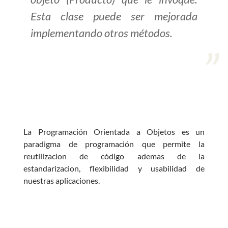
Esta clase puede ser mejorada
>> Ingresar YA a este tutorial
implementando otros métodos.
Estructuras de Datos II
[Ingresar]
Ver/Ocultar temario
Axiomatización Ξ Tablas de decisión
La Programación Orientada a Objetos es un
Ξ Polinomios como listas ligadas Ξ
paradigma de programación que permite la
Pilas como lista ligada Ξ Colas
reutilizacion de código ademas de la
como lista ligada Ξ Arreglos en
estandarizacion, flexibilidad y usabilidad de
memoria Ξ Matrices dispersas en
nuestras aplicaciones.
vector y lista ligada Ξ Árboles
binarios Ξ Árboles AVL Ξ Grafos Ξ
Tratamiento de archivos.