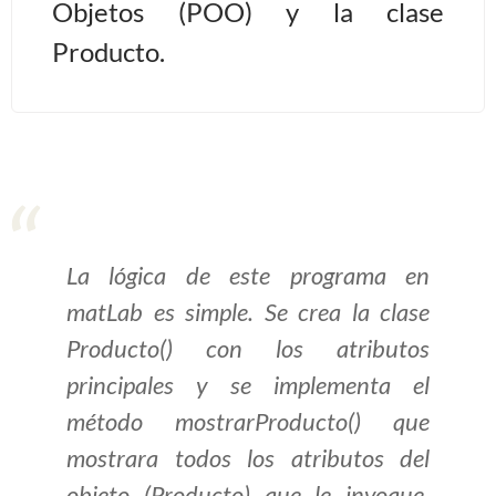
Objetos (POO) y la clase
>> Ingresar YA a este tutorial
Producto.
Estructuras de Datos I
[Ingresar]
Ver/Ocultar temario
Algoritmos eficientes Ξ
La lógica de este programa en
Representación de polinomios Ξ
matLab es simple. Se crea la clase
POO Ξ Manejo de pilas (stack) Ξ
Manejo de colas (queue) Ξ Listas
Producto() con los atributos
ligadas (LSL, LSLC, LDL, LDLC) Ξ
principales y se implementa el
Matrices dispersas Ξ
método mostrarProducto() que
Representación de árboles Ξ
mostrara todos los atributos del
Representación de grafos.
objeto (Producto) que le invoque.