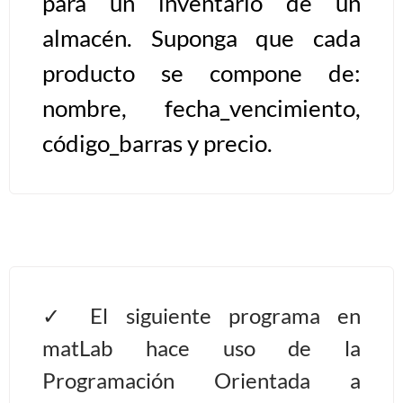
para un inventario de un
almacén. Suponga que cada
Algoritmos II [Ingresar]
producto se compone de:
Ver/Ocultar temario
nombre, fecha_vencimiento,
Prueba de escritorio Ξ Manejo
código_barras y precio.
cadenas de texto Ξ Funciones con
cadenas Ξ Procedimientos Ξ
Funciones Ξ Recursión Ξ Arreglos
unidimensionales (vectores) Ξ
Arreglos bidimensionales (matrices)
Ξ Arreglos multidimensionales Ξ
Métodos de ordenamiento (burbuja,
El siguiente programa en
selección, inserción, shell) Ξ
matLab hace uso de la
Métodos de búsqueda (secuencial,
binaria).
Programación Orientada a